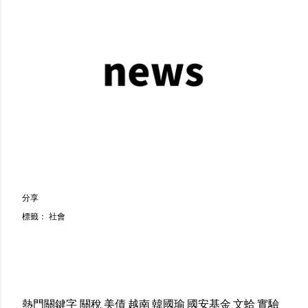
分享
標籤：
社會
熱門關鍵字
關稅
美債
越南
韓國瑜
國安基金
文蛤
實驗