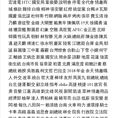
宏達電
HTC
國安局
葉俊榮
說明會
停電
全代會
情趣商
城
條款
雞排
白狼
精神
張安樂
紅燈
統促黨
台獨
i8
瓦斯
國慶
張忠謀
杜特蒂
竹聯
網咖
兩岸
烤肉
張菲
費玉清
徐
乃麟
唐從聖
金鐘
大閘蟹
戴奧辛
陳佩琪
19大
徐國勇
遠
雄
獵雷艦
鄭麗君
幻象
空難
馮世寬
APEC
金正恩
北韓
韓國
性玩具
朝鮮
林智勝
兄弟
火鍋
總統府
陳金德
陳其
邁
趙天麟
傅達仁
徐永明
慶富
陸客
江聰淵
合庫
金馬
耶
誕
蘇麗瓊
三中案
霧霾
台灣燈會
合歡山
下雪
小嫻
何守
正
離婚
王炳忠
新黨
國安法
簡余晏
請辭
地震
花蓮
強震
衛生紙
台南市長
翁章梁
初選
北農
滿意度
前瞻計畫
蔡
總統
賴揆
吳敦義
柯文哲
巴拉圭
2018
年金
余天
情趣職
人
外交
改革
繞台
世大運
棒球
友邦
馬英九
前總統
總統
台北
捷運
斷交
顧立雄
指考
obike
高捷
桃捷
101
故宮
長
庚
音樂
江蕙
高雄
劉文雄
民視
新聞
凱道
眾神
情趣用品
經濟部
檢舉
達人
齊柏林
扁
豬哥亮
台語
低薪
張安樂
老
闆
槍
報仇
八田與一
賴清德
台南
火車
時力
連環撞
騎士
卡車
高鐵
嘉義
追思會
副總統
林全
院長
行政院
立法院