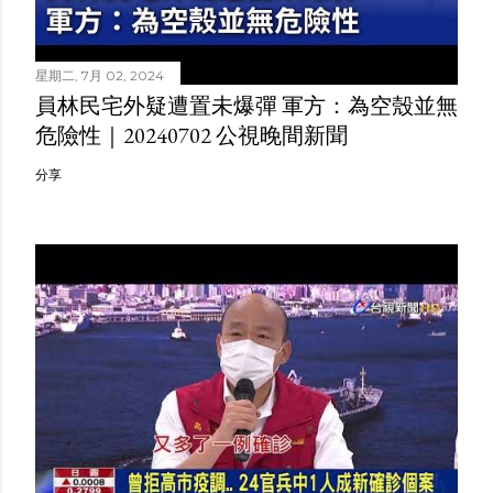
星期二, 7月 02, 2024
員林民宅外疑遭置未爆彈 軍方：為空殼並無
危險性｜20240702 公視晚間新聞
分享