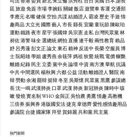
司法
香港
委員
新北
朱立倫
洪秀柱
台日
美國
日本
謝長
廷
旅遊
免簽
市場
李婉鈺
關鍵
飯店
遊覽車
客運
交通部
李應元
名嘴
健保
空拍
共諜
結婚證人
霸凌
歷史
手遊
情
趣商品
大立光
國際
藝人
市長
縣長
宜蘭
童玩節
陳歐珀
運動
鐵路
夜市
星宇
張國煒
吳宗憲
走私
台灣民眾黨
林
昶佐
港警
味全
選總統
網拍
直播
連千毅
兩性教育
賴品
妤
呂秀蓮
彭文正
論文
東石
賴神
反送中
長榮
空服員
博
士
阮昭雄
學姐
盧秀燕
余筱萍
媽祖
狄鶯
統戰
電價
輾斃
離婚
紀錄
民主
立委
黨中央
論壇
中資
南方澳
華航
抗議
中共
中間選民
楊秋興
六都
公益
活動
離婚證人
醫院
南
韓
勞動
余湘
罷韓
挺韓
冬至
吳斯懷
民眾黨
黑鷹
參謀總
長
沈一鳴
武漢肺炎
口罩
武漢
肺炎
新冠肺炎
陳時中
咳
嗽
發燒
實名制
WHO
金與正
吳怡農
勇鷹
情趣
高教機
三倍券
振興券
港版國安法
捷克
韋德齊
愛性感情趣用品
參議院
台捷
國家隊
拜登
賀錦麗
共和黨
民主黨
熱門新聞