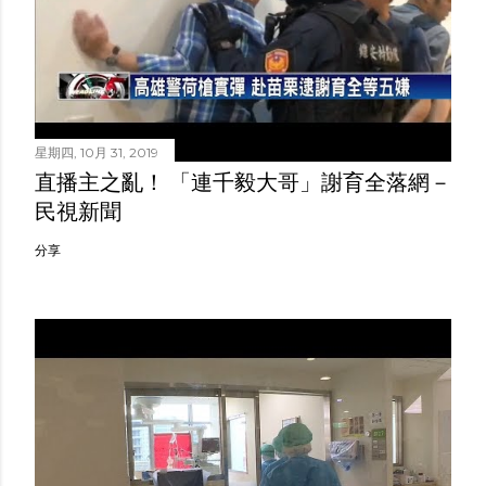
星期四, 10月 31, 2019
直播主之亂！ 「連千毅大哥」謝育全落網－
民視新聞
分享