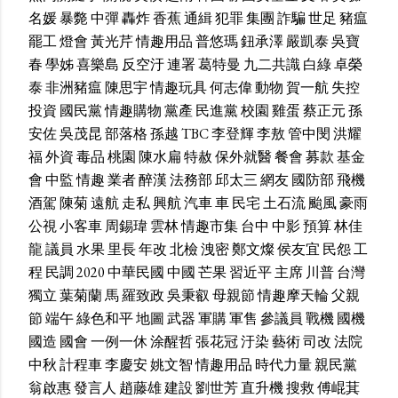
名媛
暴斃
中彈
轟炸
香蕉
通緝
犯罪
集團
詐騙
世足
豬瘟
罷工
燈會
黃光芹
情趣用品
普悠瑪
鈕承澤
嚴凱泰
吳寶
春
學姊
喜樂島
反空汙
連署
葛特曼
九二共識
白綠
卓榮
泰
非洲豬瘟
陳思宇
情趣玩具
何志偉
動物
賀一航
失控
投資
國民黨
情趣購物
黨產
民進黨
校園
雞蛋
蔡正元
孫
安佐
吳茂昆
部落格
孫越
TBC
李登輝
李敖
管中閔
洪耀
福
外資
毒品
桃園
陳水扁
特赦
保外就醫
餐會
募款
基金
會
中監
情趣
業者
醉漢
法務部
邱太三
網友
國防部
飛機
酒駕
陳菊
遠航
走私
興航
汽車
車
民宅
土石流
颱風
豪雨
公視
小客車
周錫瑋
雲林
情趣市集
台中
中影
預算
林佳
龍
議員
水果
里長
年改
北檢
洩密
鄭文燦
侯友宜
民怨
工
程
民調
2020
中華民國
中國
芒果
習近平
主席
川普
台灣
獨立
葉菊蘭
馬
羅致政
吳秉叡
母親節
情趣摩天輪
父親
節
端午
綠色和平
地圖
武器
軍購
軍售
參議員
戰機
國機
國造
國會
一例一休
涂醒哲
張花冠
汙染
藝術
司改
法院
中秋
計程車
李慶安
姚文智
情趣用品
時代力量
親民黨
翁啟惠
發言人
趙藤雄
建設
劉世芳
直升機
搜救
傅崐萁