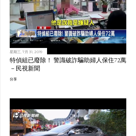
星期三, 7月 31, 2019
特偵組已廢除！ 警識破詐騙助婦人保住72萬
－民視新聞
分享