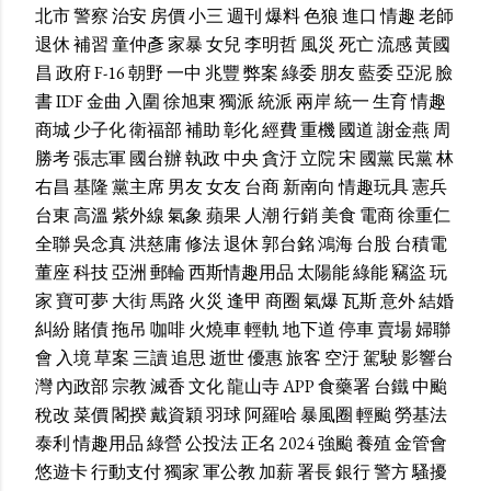
北市
警察
治安
房價
小三
週刊
爆料
色狼
進口
情趣
老師
退休
補習
童仲彥
家暴
女兒
李明哲
風災
死亡
流感
黃國
昌
政府
F-16
朝野
一中
兆豐
弊案
綠委
朋友
藍委
亞泥
臉
書
IDF
金曲
入圍
徐旭東
獨派
統派
兩岸
統一
生育
情趣
商城
少子化
衛福部
補助
彰化
經費
重機
國道
謝金燕
周
勝考
張志軍
國台辦
執政
中央
貪汙
立院
宋
國黨
民黨
林
右昌
基隆
黨主席
男友
女友
台商
新南向
情趣玩具
憲兵
台東
高溫
紫外線
氣象
蘋果
人潮
行銷
美食
電商
徐重仁
全聯
吳念真
洪慈庸
修法
退休
郭台銘
鴻海
台股
台積電
董座
科技
亞洲
郵輪
西斯情趣用品
太陽能
綠能
竊盜
玩
家
寶可夢
大街
馬路
火災
逢甲
商圈
氣爆
瓦斯
意外
結婚
糾紛
賭債
拖吊
咖啡
火燒車
輕軌
地下道
停車
賣場
婦聯
會
入境
草案
三讀
追思
逝世
優惠
旅客
空汙
駕駛
影響台
灣
內政部
宗教
滅香
文化
龍山寺
APP
食藥署
台鐵
中颱
稅改
菜價
閣揆
戴資穎
羽球
阿羅哈
暴風圈
輕颱
勞基法
泰利
情趣用品
綠營
公投法
正名
2024
強颱
養殖
金管會
悠遊卡
行動支付
獨家
軍公教
加薪
署長
銀行
警方
騷擾