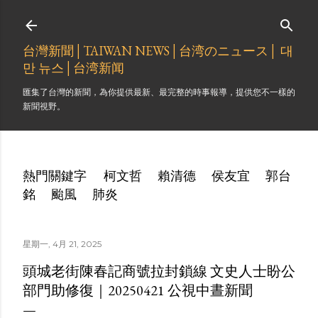
跳到主要內容
台灣新聞│TAIWAN NEWS│台湾のニュース│ 대
만 뉴스│台湾新闻
匯集了台灣的新聞，為你提供最新、最完整的時事報導，提供您不一樣的
新聞視野。
熱門關鍵字
柯文哲
賴清德
侯友宜
郭台
銘
颱風
肺炎
星期一, 4月 21, 2025
頭城老街陳春記商號拉封鎖線 文史人士盼公
部門助修復｜20250421 公視中晝新聞