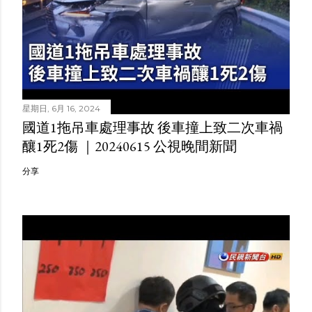
星期日, 6月 16, 2024
國道1拖吊車處理事故 後車撞上致二次車禍
釀1死2傷 ｜20240615 公視晚間新聞
分享