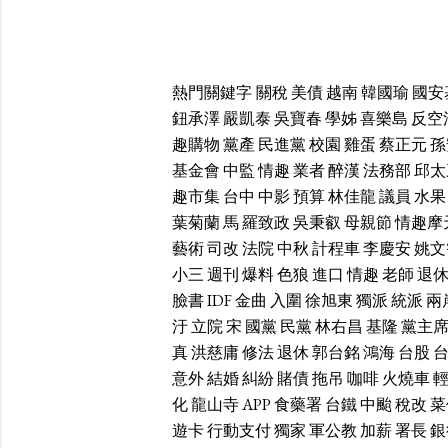
熱門關鍵字
關稅
美債
越南
韓國瑜
國安
鈕承澤
嚴凱泰
吳寶春
學姊
喜樂島
反空
趣購物
黨產
民進黨
校園
雞蛋
蔡正元
孫
基金會
中監
情趣
業者
醉漢
法務部
邱太
趣市集
台中
中影
預算
林佳龍
議員
水果
葉菊蘭
馬
羅致政
吳秉叡
母親節
情趣摩
藝術
司改
法院
中秋
計程車
李慶安
姚文
小三
週刊
爆料
色狼
進口
情趣
老師
退
臉書
IDF
金曲
入圍
徐旭東
獨派
統派
兩
汙
立院
宋
國黨
民黨
林右昌
基隆
黨主
真
洪慈庸
修法
退休
郭台銘
鴻海
台股
意外
結婚
糾紛
賭債
拖吊
咖啡
火燒車
化
龍山寺
APP
食藥署
台鐵
中颱
稅改
菜
遊卡
行動支付
獨家
軍公教
加薪
署長
銀