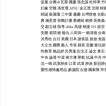
促黨
台獨
i8
瓦斯
國慶
張忠謀
杜特蒂
竹
幻象
空難
馮世寬
APEC
金正恩
北韓
韓
耶誕
蘇麗瓊
三中案
霧霾
台灣燈會
合歡
農
滿意度
前瞻計畫
蔡總統
賴揆
吳敦義
交
顧立雄
指考
obike
高捷
桃捷
101
故宮
安樂
老闆
槍
報仇
八田與一
賴清德
台南
洪秀柱
台日
美國
日本
謝長廷
旅遊
免簽
大立光
國際
藝人
市長
縣長
宜蘭
童玩節
性教育
賴品妤
呂秀蓮
彭文正
論文
東石
中央
論壇
中資
南方澳
華航
抗議
中共
沈一鳴
武漢肺炎
口罩
武漢
肺炎
新冠肺
愛性感情趣用品
參議院
台捷
國家隊
拜