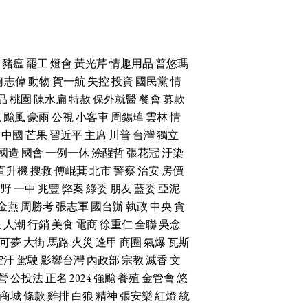
豬瘟
罷工
燈會
黃光芹
情趣用品
普悠瑪
何志偉
動物
賀一航
失控
投資
國民黨
情
品
桃園
陳水扁
特赦
保外就醫
餐會
募款
流
颱風
豪雨
公視
小客車
周錫瑋
雲林
情
中國
芒果
習近平
主席
川普
台灣
獨立
國造
國會
一例一休
涂醒哲
張花冠
汙染
直升機
搜救
傅崐萁
北市
警察
治安
房價
朝野
一中
兆豐
弊案
綠委
朋友
藍委
亞泥
金燕
周勝考
張志軍
國台辦
執政
中央
貪
果
人潮
行銷
美食
電商
徐重仁
全聯
吳念
可夢
大街
馬路
火災
逢甲
商圈
氣爆
瓦斯
空汙
駕駛
影響台灣
內政部
宗教
滅香
文
營
公投法
正名
2024
強颱
養殖
金管會
悠
商城
條款
雞排
白狼
精神
張安樂
紅燈
統