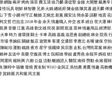
聯
網咖
兩岸
烤肉
張菲
費玉清
徐乃麟
唐從聖
金鐘
大閘蟹
戴奧辛
國
性玩具
朝鮮
林智勝
兄弟
火鍋
總統府
陳金德
陳其邁
趙天麟
傅
山
下雪
小嫻
何守正
離婚
王炳忠
新黨
國安法
簡余晏
請辭
地震
花
柯文哲
巴拉圭
2018
年金
余天
情趣職人
外交
改革
繞台
世大運
棒
長庚
音樂
江蕙
高雄
劉文雄
民視
新聞
凱道
眾神
情趣用品
經濟部
火車
時力
連環撞
騎士
卡車
高鐵
嘉義
追思會
副總統
林全
院長
市場
李婉鈺
關鍵
飯店
遊覽車
客運
交通部
李應元
名嘴
健保
空拍
陳歐珀
運動
鐵路
夜市
星宇
張國煒
吳宗憲
走私
台灣民眾黨
林昶
賴神
反送中
長榮
空服員
博士
阮昭雄
學姐
盧秀燕
余筱萍
媽祖
狄
中間選民
楊秋興
六都
公益
活動
離婚證人
醫院
南韓
勞動
余湘
罷韓
炎
陳時中
咳嗽
發燒
實名制
WHO
金與正
吳怡農
勇鷹
情趣
高教
登
賀錦麗
共和黨
民主黨