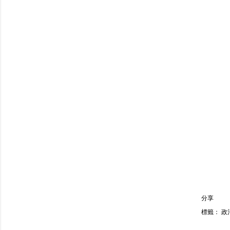
分享
標籤：
政