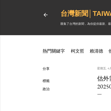
台灣新聞│TAI
匯集了台灣的新聞，為你提供最新、最
熱門關鍵字
柯文哲
賴清德
分享
星期五, 4月
估外
標籤
202
政治