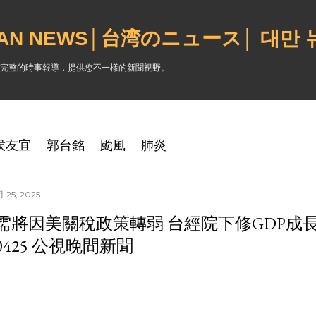
跳到主要內容
WAN NEWS│台湾のニュース│ 대만
完整的時事報導，提供您不一樣的新聞視野。
侯友宜
郭台銘
颱風
肺炎
 25, 2025
需將因美關稅政策轉弱 台經院下修GDP成長率
50425 公視晚間新聞