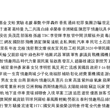
基金
文蛤
實驗
名媛
暴斃
中彈
轟炸
香蕉
通緝
犯罪
集團
詐騙
世足
汙
連署
葛特曼
九二共識
白綠
卓榮泰
非洲豬瘟
陳思宇
情趣玩具
安佐
吳茂昆
部落格
孫越
TBC
李登輝
李敖
管中閔
洪耀福
外資
毒
三
網友
國防部
飛機
酒駕
陳菊
遠航
走私
興航
汽車
車
民宅
土石
里長
年改
北檢
洩密
鄭文燦
侯友宜
民怨
工程
民調
2020
中華民國
天輪
父親節
端午
綠色和平
地圖
武器
軍購
軍售
參議員
戰機
國機
智
情趣用品
時代力量
親民黨
翁啟惠
發言人
趙藤雄
建設
劉世芳
休
補習
童仲彥
家暴
女兒
李明哲
風災
死亡
流感
黃國昌
政府
F-16
岸
統一
生育
情趣商城
少子化
衛福部
補助
彰化
經費
重機
國道
謝
席
男友
女友
台商
新南向
情趣玩具
憲兵
台東
高溫
紫外線
氣象
蘋
台積電
董座
科技
亞洲
郵輪
西斯情趣用品
太陽能
綠能
竊盜
玩家
寶
輕軌
地下道
停車
賣場
婦聯會
入境
草案
三讀
追思
逝世
優惠
旅客
價
閣揆
戴資穎
羽球
阿羅哈
暴風圈
輕颱
勞基法
泰利
情趣用品
綠
行
警方
騷擾
宏達電
HTC
國安局
葉俊榮
說明會
停電
全代會
情趣