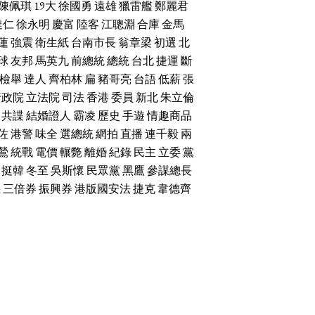
陳佩琪
19大
徐國勇
遠雄
獵雷艦
鄭麗君
達仁
徐永明
慶富
陸客
江聰淵
合庫
金馬
蓮
強震
衛生紙
台南市長
翁章梁
初選
北
球
友邦
馬英九
前總統
總統
台北
捷運
斷
檢舉
達人
齊柏林
扁
豬哥亮
台語
低薪
張
行政院
立法院
司法
香港
委員
新北
朱立倫
共諜
結婚證人
霸凌
歷史
手遊
情趣商品
佐
港警
味全
選總統
網拍
直播
連千毅
兩
鶯
統戰
電價
輾斃
離婚
紀錄
民主
立委
黨
挺韓
冬至
吳斯懷
民眾黨
黑鷹
參謀總長
機
三倍券
振興券
港版國安法
捷克
韋德齊