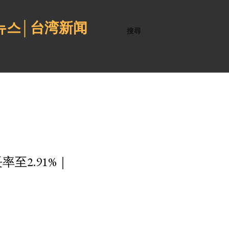
 뉴스│台湾新闻
搜尋
至2.91%｜