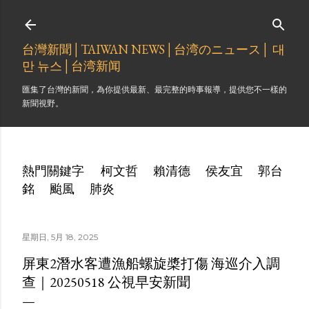
跳到主要內容
台灣新聞│TAIWAN NEWS│台湾のニュース│ 대
만 뉴스│台湾新闻
匯集了台灣的新聞，為你提供最新、最完整的時事報導，提供您不一樣的
新聞視野。
熱門關鍵字
柯文哲
賴清德
侯友宜
郭台
銘
颱風
肺炎
星期日, 5月 18, 2025
屏東2潛水客遭漁船螺旋槳打傷 海巡介入調
查｜20250518 公視早安新聞