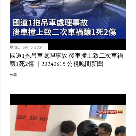
星期日, 6月 16, 2024
國道1拖吊車處理事故 後車撞上致二次車禍
釀1死2傷 ｜20240615 公視晚間新聞
分享