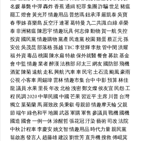
名媛
暴斃
中彈
轟炸
香蕉
通緝
犯罪
集團
詐騙
世足
豬瘟
罷工
燈會
黃光芹
情趣用品
普悠瑪
鈕承澤
嚴凱泰
吳寶
春
學姊
喜樂島
反空汙
連署
葛特曼
九二共識
白綠
卓榮
泰
非洲豬瘟
陳思宇
情趣玩具
何志偉
動物
賀一航
失控
投資
國民黨
情趣購物
黨產
民進黨
校園
雞蛋
蔡正元
孫
安佐
吳茂昆
部落格
孫越
TBC
李登輝
李敖
管中閔
洪耀
福
外資
毒品
桃園
陳水扁
特赦
保外就醫
餐會
募款
基金
會
中監
情趣
業者
醉漢
法務部
邱太三
網友
國防部
飛機
酒駕
陳菊
遠航
走私
興航
汽車
車
民宅
土石流
颱風
豪雨
公視
小客車
周錫瑋
雲林
情趣市集
台中
中影
預算
林佳
龍
議員
水果
里長
年改
北檢
洩密
鄭文燦
侯友宜
民怨
工
程
民調
2020
中華民國
中國
芒果
習近平
主席
川普
台灣
獨立
葉菊蘭
馬
羅致政
吳秉叡
母親節
情趣摩天輪
父親
節
端午
綠色和平
地圖
武器
軍購
軍售
參議員
戰機
國機
國造
國會
一例一休
涂醒哲
張花冠
汙染
藝術
司改
法院
中秋
計程車
李慶安
姚文智
情趣用品
時代力量
親民黨
翁啟惠
發言人
趙藤雄
建設
劉世芳
直升機
搜救
傅崐萁