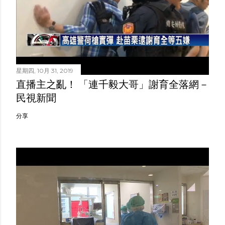
星期四, 10月 31, 2019
直播主之亂！ 「連千毅大哥」謝育全落網－
民視新聞
分享