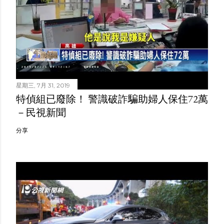
星期三, 7月 31, 2019
特偵組已廢除！ 警識破詐騙助婦人保住72萬
－民視新聞
分享