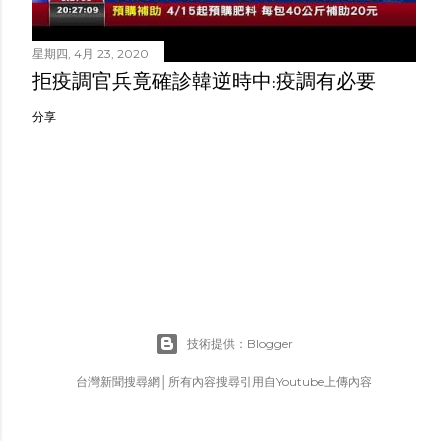
星期四, 4月 23, 2020
拒疫調官兵竟確診韓逆時中:疫調有必要
分享
技術提供：Blogger
台灣新聞搜尋網│所有內容搜尋引用自Youtube上傳內容