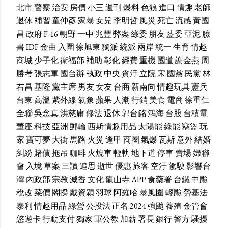
北市
警察
治安
房價
小三
週刊
爆料
色狼
進口
情趣
老師
退休
補習
童仲彥
家暴
女兒
李明哲
風災
死亡
流感
黃國
昌
政府
F-16
朝野
一中
兆豐
弊案
綠委
朋友
藍委
亞泥
臉
書
IDF
金曲
入圍
徐旭東
獨派
統派
兩岸
統一
生育
情趣
商城
少子化
衛福部
補助
彰化
經費
重機
國道
謝金燕
周
勝考
張志軍
國台辦
執政
中央
貪汙
立院
宋
國黨
民黨
林
右昌
基隆
黨主席
男友
女友
台商
新南向
情趣玩具
憲兵
台東
高溫
紫外線
氣象
蘋果
人潮
行銷
美食
電商
徐重仁
全聯
吳念真
洪慈庸
修法
退休
郭台銘
鴻海
台股
台積電
董座
科技
亞洲
郵輪
西斯情趣用品
太陽能
綠能
竊盜
玩
家
寶可夢
大街
馬路
火災
逢甲
商圈
氣爆
瓦斯
意外
結婚
糾紛
賭債
拖吊
咖啡
火燒車
輕軌
地下道
停車
賣場
婦聯
會
入境
草案
三讀
追思
逝世
優惠
旅客
空汙
駕駛
影響台
灣
內政部
宗教
滅香
文化
龍山寺
APP
食藥署
台鐵
中颱
稅改
菜價
閣揆
戴資穎
羽球
阿羅哈
暴風圈
輕颱
勞基法
泰利
情趣用品
綠營
公投法
正名
2024
強颱
養殖
金管會
悠遊卡
行動支付
獨家
軍公教
加薪
署長
銀行
警方
騷擾