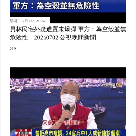
星期二, 7月 02, 2024
員林民宅外疑遭置未爆彈 軍方：為空殼並無
危險性｜20240702 公視晚間新聞
分享