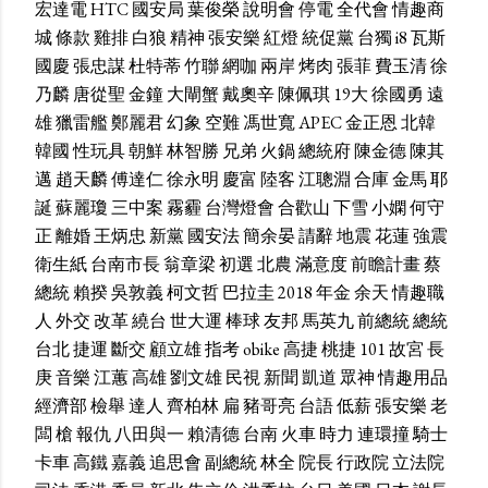
宏達電
HTC
國安局
葉俊榮
說明會
停電
全代會
情趣商
城
條款
雞排
白狼
精神
張安樂
紅燈
統促黨
台獨
i8
瓦斯
國慶
張忠謀
杜特蒂
竹聯
網咖
兩岸
烤肉
張菲
費玉清
徐
乃麟
唐從聖
金鐘
大閘蟹
戴奧辛
陳佩琪
19大
徐國勇
遠
雄
獵雷艦
鄭麗君
幻象
空難
馮世寬
APEC
金正恩
北韓
韓國
性玩具
朝鮮
林智勝
兄弟
火鍋
總統府
陳金德
陳其
邁
趙天麟
傅達仁
徐永明
慶富
陸客
江聰淵
合庫
金馬
耶
誕
蘇麗瓊
三中案
霧霾
台灣燈會
合歡山
下雪
小嫻
何守
正
離婚
王炳忠
新黨
國安法
簡余晏
請辭
地震
花蓮
強震
衛生紙
台南市長
翁章梁
初選
北農
滿意度
前瞻計畫
蔡
總統
賴揆
吳敦義
柯文哲
巴拉圭
2018
年金
余天
情趣職
人
外交
改革
繞台
世大運
棒球
友邦
馬英九
前總統
總統
台北
捷運
斷交
顧立雄
指考
obike
高捷
桃捷
101
故宮
長
庚
音樂
江蕙
高雄
劉文雄
民視
新聞
凱道
眾神
情趣用品
經濟部
檢舉
達人
齊柏林
扁
豬哥亮
台語
低薪
張安樂
老
闆
槍
報仇
八田與一
賴清德
台南
火車
時力
連環撞
騎士
卡車
高鐵
嘉義
追思會
副總統
林全
院長
行政院
立法院