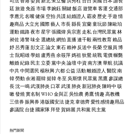
司法
香港
委員
新北
朱立倫
洪秀柱
台日
美國
日本
謝長
廷
旅遊
免簽
市場
李婉鈺
關鍵
飯店
遊覽車
客運
交通部
李應元
名嘴
健保
空拍
共諜
結婚證人
霸凌
歷史
手遊
情
趣商品
大立光
國際
藝人
市長
縣長
宜蘭
童玩節
陳歐珀
運動
鐵路
夜市
星宇
張國煒
吳宗憲
走私
台灣民眾黨
林
昶佐
港警
味全
選總統
網拍
直播
連千毅
兩性教育
賴品
妤
呂秀蓮
彭文正
論文
東石
賴神
反送中
長榮
空服員
博
士
阮昭雄
學姐
盧秀燕
余筱萍
媽祖
狄鶯
統戰
電價
輾斃
離婚
紀錄
民主
立委
黨中央
論壇
中資
南方澳
華航
抗議
中共
中間選民
楊秋興
六都
公益
活動
離婚證人
醫院
南
韓
勞動
余湘
罷韓
挺韓
冬至
吳斯懷
民眾黨
黑鷹
參謀總
長
沈一鳴
武漢肺炎
口罩
武漢
肺炎
新冠肺炎
陳時中
咳
嗽
發燒
實名制
WHO
金與正
吳怡農
勇鷹
情趣
高教機
三倍券
振興券
港版國安法
捷克
韋德齊
愛性感情趣用品
參議院
台捷
國家隊
拜登
賀錦麗
共和黨
民主黨
熱門新聞