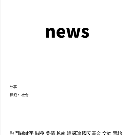
分享
標籤：
社會
熱門關鍵字
關稅
美債
越南
韓國瑜
國安基金
文蛤
實驗