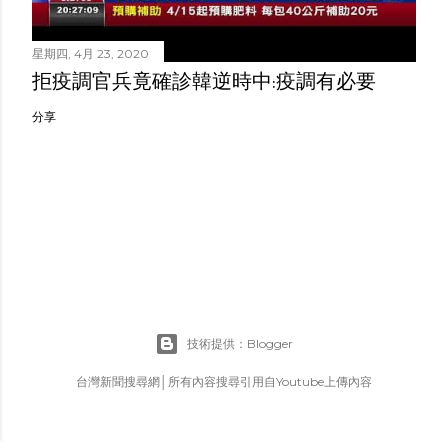
星期四, 4月 23, 2020
拒疫調官兵竟確診韓逆時中:疫調有必要
分享
技術提供：Blogger
台灣新聞搜尋網│所有內容搜尋引用自Youtube上傳內容