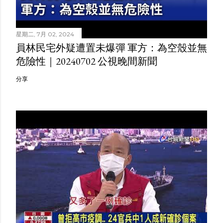
星期二, 7月 02, 2024
員林民宅外疑遭置未爆彈 軍方：為空殼並無
危險性｜20240702 公視晚間新聞
分享