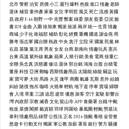
北市
警察
治安
房價
小三
週刊
爆料
色狼
進口
情趣
老師
退休
補習
童仲彥
家暴
女兒
李明哲
風災
死亡
流感
黃國
昌
政府
F-16
朝野
一中
兆豐
弊案
綠委
朋友
藍委
亞泥
臉
書
IDF
金曲
入圍
徐旭東
獨派
統派
兩岸
統一
生育
情趣
商城
少子化
衛福部
補助
彰化
經費
重機
國道
謝金燕
周
勝考
張志軍
國台辦
執政
中央
貪汙
立院
宋
國黨
民黨
林
右昌
基隆
黨主席
男友
女友
台商
新南向
情趣玩具
憲兵
台東
高溫
紫外線
氣象
蘋果
人潮
行銷
美食
電商
徐重仁
全聯
吳念真
洪慈庸
修法
退休
郭台銘
鴻海
台股
台積電
董座
科技
亞洲
郵輪
西斯情趣用品
太陽能
綠能
竊盜
玩
家
寶可夢
大街
馬路
火災
逢甲
商圈
氣爆
瓦斯
意外
結婚
糾紛
賭債
拖吊
咖啡
火燒車
輕軌
地下道
停車
賣場
婦聯
會
入境
草案
三讀
追思
逝世
優惠
旅客
空汙
駕駛
影響台
灣
內政部
宗教
滅香
文化
龍山寺
APP
食藥署
台鐵
中颱
稅改
菜價
閣揆
戴資穎
羽球
阿羅哈
暴風圈
輕颱
勞基法
泰利
情趣用品
綠營
公投法
正名
2024
強颱
養殖
金管會
悠遊卡
行動支付
獨家
軍公教
加薪
署長
銀行
警方
騷擾