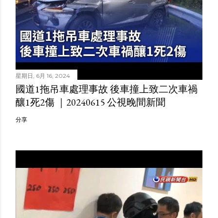
星期日, 6月 16, 2024
國道1拖吊車處理事故 後車撞上致二次車禍
釀1死2傷 ｜20240615 公視晚間新聞
分享