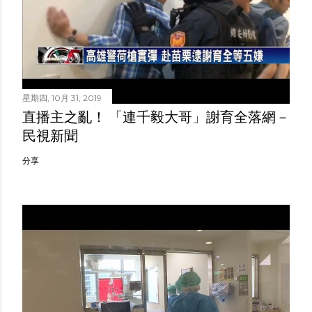
星期四, 10月 31, 2019
直播主之亂！ 「連千毅大哥」謝育全落網－
民視新聞
分享