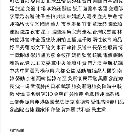
司法
香港
委員
新北
朱立倫
洪秀柱
台日
美國
日本
謝長
廷
旅遊
免簽
市場
李婉鈺
關鍵
飯店
遊覽車
客運
交通部
李應元
名嘴
健保
空拍
共諜
結婚證人
霸凌
歷史
手遊
情
趣商品
大立光
國際
藝人
市長
縣長
宜蘭
童玩節
陳歐珀
運動
鐵路
夜市
星宇
張國煒
吳宗憲
走私
台灣民眾黨
林
昶佐
港警
味全
選總統
網拍
直播
連千毅
兩性教育
賴品
妤
呂秀蓮
彭文正
論文
東石
賴神
反送中
長榮
空服員
博
士
阮昭雄
學姐
盧秀燕
余筱萍
媽祖
狄鶯
統戰
電價
輾斃
離婚
紀錄
民主
立委
黨中央
論壇
中資
南方澳
華航
抗議
中共
中間選民
楊秋興
六都
公益
活動
離婚證人
醫院
南
韓
勞動
余湘
罷韓
挺韓
冬至
吳斯懷
民眾黨
黑鷹
參謀總
長
沈一鳴
武漢肺炎
口罩
武漢
肺炎
新冠肺炎
陳時中
咳
嗽
發燒
實名制
WHO
金與正
吳怡農
勇鷹
情趣
高教機
三倍券
振興券
港版國安法
捷克
韋德齊
愛性感情趣用品
參議院
台捷
國家隊
拜登
賀錦麗
共和黨
民主黨
熱門新聞