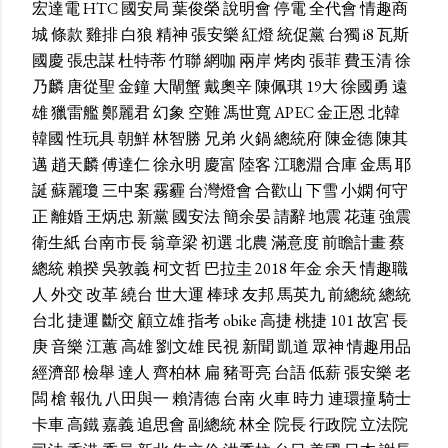
宏達電
HTC
國安局
葉俊榮
說明會
停電
全代會
情趣商
城
條款
雞排
白狼
精神
張安樂
紅燈
統促黨
台獨
i8
瓦斯
國慶
張忠謀
杜特蒂
竹聯
網咖
兩岸
烤肉
張菲
費玉清
徐
乃麟
唐從聖
金鐘
大閘蟹
戴奧辛
陳佩琪
19大
徐國勇
遠
雄
獵雷艦
鄭麗君
幻象
空難
馮世寬
APEC
金正恩
北韓
韓國
性玩具
朝鮮
林智勝
兄弟
火鍋
總統府
陳金德
陳其
邁
趙天麟
傅達仁
徐永明
慶富
陸客
江聰淵
合庫
金馬
耶
誕
蘇麗瓊
三中案
霧霾
台灣燈會
合歡山
下雪
小嫻
何守
正
離婚
王炳忠
新黨
國安法
簡余晏
請辭
地震
花蓮
強震
衛生紙
台南市長
翁章梁
初選
北農
滿意度
前瞻計畫
蔡
總統
賴揆
吳敦義
柯文哲
巴拉圭
2018
年金
余天
情趣職
人
外交
改革
繞台
世大運
棒球
友邦
馬英九
前總統
總統
台北
捷運
斷交
顧立雄
指考
obike
高捷
桃捷
101
故宮
長
庚
音樂
江蕙
高雄
劉文雄
民視
新聞
凱道
眾神
情趣用品
經濟部
檢舉
達人
齊柏林
扁
豬哥亮
台語
低薪
張安樂
老
闆
槍
報仇
八田與一
賴清德
台南
火車
時力
連環撞
騎士
卡車
高鐵
嘉義
追思會
副總統
林全
院長
行政院
立法院