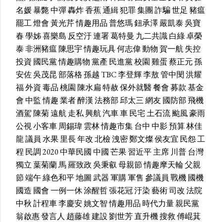
名媛
暴斃
中彈
轟炸
香蕉
通緝
犯罪
集團
詐騙
世足
豬瘟
罷工
燈會
黃光芹
情趣用品
普悠瑪
鈕承澤
嚴凱泰
吳寶
春
學姊
喜樂島
反空汙
連署
葛特曼
九二共識
白綠
卓榮
泰
非洲豬瘟
陳思宇
情趣玩具
何志偉
動物
賀一航
失控
投資
國民黨
情趣購物
黨產
民進黨
校園
雞蛋
蔡正元
孫
安佐
吳茂昆
部落格
孫越
TBC
李登輝
李敖
管中閔
洪耀
福
外資
毒品
桃園
陳水扁
特赦
保外就醫
餐會
募款
基金
會
中監
情趣
業者
醉漢
法務部
邱太三
網友
國防部
飛機
酒駕
陳菊
遠航
走私
興航
汽車
車
民宅
土石流
颱風
豪雨
公視
小客車
周錫瑋
雲林
情趣市集
台中
中影
預算
林佳
龍
議員
水果
里長
年改
北檢
洩密
鄭文燦
侯友宜
民怨
工
程
民調
2020
中華民國
中國
芒果
習近平
主席
川普
台灣
獨立
葉菊蘭
馬
羅致政
吳秉叡
母親節
情趣摩天輪
父親
節
端午
綠色和平
地圖
武器
軍購
軍售
參議員
戰機
國機
國造
國會
一例一休
涂醒哲
張花冠
汙染
藝術
司改
法院
中秋
計程車
李慶安
姚文智
情趣用品
時代力量
親民黨
翁啟惠
發言人
趙藤雄
建設
劉世芳
直升機
搜救
傅崐萁