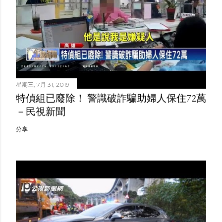
星期三, 7月 31, 2019
特偵組已廢除！ 警識破詐騙助婦人保住72萬
－民視新聞
分享