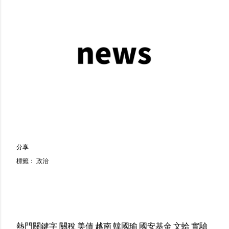
分享
標籤：
政治
熱門關鍵字
關稅
美債
越南
韓國瑜
國安基金
文蛤
實驗