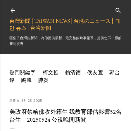
跳到主要內容
台灣新聞│TAIWAN NEWS│台湾のニュース│ 대
만 뉴스│台湾新闻
匯集了台灣的新聞，為你提供最新、最完整的時事報導，提供您不一樣的
新聞視野。
熱門關鍵字
柯文哲
賴清德
侯友宜
郭台
銘
颱風
肺炎
星期日, 5月 25, 2025
美政府禁哈佛收外籍生 我教育部估影響52名
台生｜20250524 公視晚間新聞