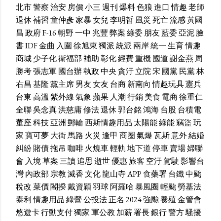
北市
警察
治安
房價
小三
週刊
爆料
色狼
進口
情趣
老師
退休
補習
童仲彥
家暴
女兒
李明哲
風災
死亡
流感
黃國
昌
政府
F-16
朝野
一中
兆豐
弊案
綠委
朋友
藍委
亞泥
臉
書
IDF
金曲
入圍
徐旭東
獨派
統派
兩岸
統一
生育
情趣
商城
少子化
衛福部
補助
彰化
經費
重機
國道
謝金燕
周
勝考
張志軍
國台辦
執政
中央
貪汙
立院
宋
國黨
民黨
林
右昌
基隆
黨主席
男友
女友
台商
新南向
情趣玩具
憲兵
台東
高溫
紫外線
氣象
蘋果
人潮
行銷
美食
電商
徐重仁
全聯
吳念真
洪慈庸
修法
退休
郭台銘
鴻海
台股
台積電
董座
科技
亞洲
郵輪
西斯情趣用品
太陽能
綠能
竊盜
玩
家
寶可夢
大街
馬路
火災
逢甲
商圈
氣爆
瓦斯
意外
結婚
糾紛
賭債
拖吊
咖啡
火燒車
輕軌
地下道
停車
賣場
婦聯
會
入境
草案
三讀
追思
逝世
優惠
旅客
空汙
駕駛
影響台
灣
內政部
宗教
滅香
文化
龍山寺
APP
食藥署
台鐵
中颱
稅改
菜價
閣揆
戴資穎
羽球
阿羅哈
暴風圈
輕颱
勞基法
泰利
情趣用品
綠營
公投法
正名
2024
強颱
養殖
金管會
悠遊卡
行動支付
獨家
軍公教
加薪
署長
銀行
警方
騷擾