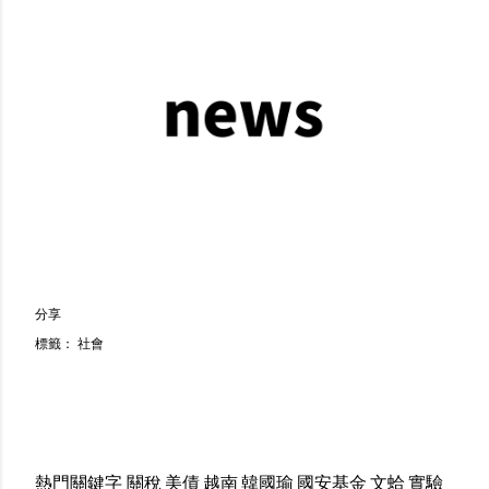
分享
標籤：
社會
熱門關鍵字
關稅
美債
越南
韓國瑜
國安基金
文蛤
實驗