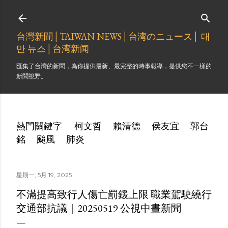
跳到主要內容
台灣新聞│TAIWAN NEWS│台湾のニュース│ 대
만 뉴스│台湾新闻
匯集了台灣的新聞，為你提供最新、最完整的時事報導，提供您不一樣的
新聞視野。
熱門關鍵字
柯文哲
賴清德
侯友宜
郭台
銘
颱風
肺炎
星期一, 5月 19, 2025
不滿提高致行人傷亡罰鍰上限 職業駕駛繞行
交通部抗議｜20250519 公視中晝新聞