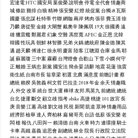
宏達電
HTC
國安局
葉俊榮
說明會
停電
全代會
情趣商
城
條款
雞排
白狼
精神
張安樂
紅燈
統促黨
台獨
i8
瓦斯
國慶
張忠謀
杜特蒂
竹聯
網咖
兩岸
烤肉
張菲
費玉清
徐
乃麟
唐從聖
金鐘
大閘蟹
戴奧辛
陳佩琪
19大
徐國勇
遠
雄
獵雷艦
鄭麗君
幻象
空難
馮世寬
APEC
金正恩
北韓
韓國
性玩具
朝鮮
林智勝
兄弟
火鍋
總統府
陳金德
陳其
邁
趙天麟
傅達仁
徐永明
慶富
陸客
江聰淵
合庫
金馬
耶
誕
蘇麗瓊
三中案
霧霾
台灣燈會
合歡山
下雪
小嫻
何守
正
離婚
王炳忠
新黨
國安法
簡余晏
請辭
地震
花蓮
強震
衛生紙
台南市長
翁章梁
初選
北農
滿意度
前瞻計畫
蔡
總統
賴揆
吳敦義
柯文哲
巴拉圭
2018
年金
余天
情趣職
人
外交
改革
繞台
世大運
棒球
友邦
馬英九
前總統
總統
台北
捷運
斷交
顧立雄
指考
obike
高捷
桃捷
101
故宮
長
庚
音樂
江蕙
高雄
劉文雄
民視
新聞
凱道
眾神
情趣用品
經濟部
檢舉
達人
齊柏林
扁
豬哥亮
台語
低薪
張安樂
老
闆
槍
報仇
八田與一
賴清德
台南
火車
時力
連環撞
騎士
卡車
高鐵
嘉義
追思會
副總統
林全
院長
行政院
立法院