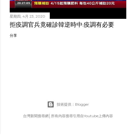
星期四, 4月 23, 2020
拒疫調官兵竟確診韓逆時中:疫調有必要
分享
技術提供：Blogger
台灣新聞搜尋網│所有內容搜尋引用自Youtube上傳內容