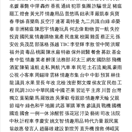
名媛
暴斃
中彈
轟炸
香蕉
通緝
犯罪
集團
詐騙
世足
豬瘟
罷工
燈會
黃光芹
情趣用品
普悠瑪
鈕承澤
嚴凱泰
吳寶
春
學姊
喜樂島
反空汙
連署
葛特曼
九二共識
白綠
卓榮
泰
非洲豬瘟
陳思宇
情趣玩具
何志偉
動物
賀一航
失控
投資
國民黨
情趣購物
黨產
民進黨
校園
雞蛋
蔡正元
孫
安佐
吳茂昆
部落格
孫越
TBC
李登輝
李敖
管中閔
洪耀
福
外資
毒品
桃園
陳水扁
特赦
保外就醫
餐會
募款
基金
會
中監
情趣
業者
醉漢
法務部
邱太三
網友
國防部
飛機
酒駕
陳菊
遠航
走私
興航
汽車
車
民宅
土石流
颱風
豪雨
公視
小客車
周錫瑋
雲林
情趣市集
台中
中影
預算
林佳
龍
議員
水果
里長
年改
北檢
洩密
鄭文燦
侯友宜
民怨
工
程
民調
2020
中華民國
中國
芒果
習近平
主席
川普
台灣
獨立
葉菊蘭
馬
羅致政
吳秉叡
母親節
情趣摩天輪
父親
節
端午
綠色和平
地圖
武器
軍購
軍售
參議員
戰機
國機
國造
國會
一例一休
涂醒哲
張花冠
汙染
藝術
司改
法院
中秋
計程車
李慶安
姚文智
情趣用品
時代力量
親民黨
翁啟惠
發言人
趙藤雄
建設
劉世芳
直升機
搜救
傅崐萁