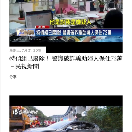
星期三, 7月 31, 2019
特偵組已廢除！ 警識破詐騙助婦人保住72萬
－民視新聞
分享