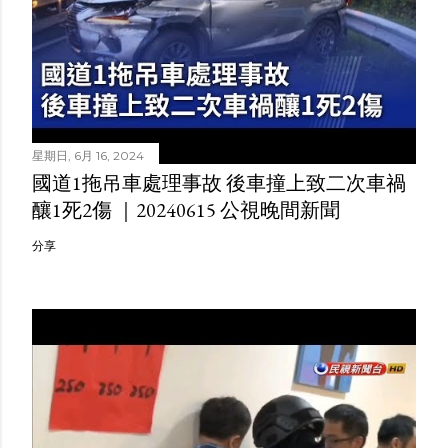
星期日, 6月 16, 2024
國道1拖吊車處理事故 後車撞上致二次車禍
釀1死2傷 ｜20240615 公視晚間新聞
分享