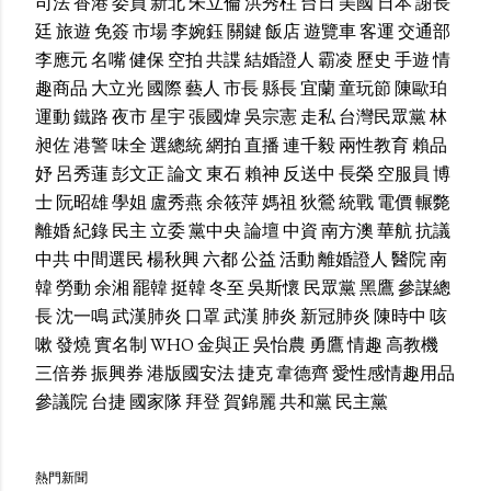
司法
香港
委員
新北
朱立倫
洪秀柱
台日
美國
日本
謝長
廷
旅遊
免簽
市場
李婉鈺
關鍵
飯店
遊覽車
客運
交通部
李應元
名嘴
健保
空拍
共諜
結婚證人
霸凌
歷史
手遊
情
趣商品
大立光
國際
藝人
市長
縣長
宜蘭
童玩節
陳歐珀
運動
鐵路
夜市
星宇
張國煒
吳宗憲
走私
台灣民眾黨
林
昶佐
港警
味全
選總統
網拍
直播
連千毅
兩性教育
賴品
妤
呂秀蓮
彭文正
論文
東石
賴神
反送中
長榮
空服員
博
士
阮昭雄
學姐
盧秀燕
余筱萍
媽祖
狄鶯
統戰
電價
輾斃
離婚
紀錄
民主
立委
黨中央
論壇
中資
南方澳
華航
抗議
中共
中間選民
楊秋興
六都
公益
活動
離婚證人
醫院
南
韓
勞動
余湘
罷韓
挺韓
冬至
吳斯懷
民眾黨
黑鷹
參謀總
長
沈一鳴
武漢肺炎
口罩
武漢
肺炎
新冠肺炎
陳時中
咳
嗽
發燒
實名制
WHO
金與正
吳怡農
勇鷹
情趣
高教機
三倍券
振興券
港版國安法
捷克
韋德齊
愛性感情趣用品
參議院
台捷
國家隊
拜登
賀錦麗
共和黨
民主黨
熱門新聞