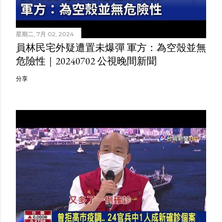
星期二, 7月 02, 2024
員林民宅外疑遭置未爆彈 軍方：為空殼並無
危險性｜20240702 公視晚間新聞
分享