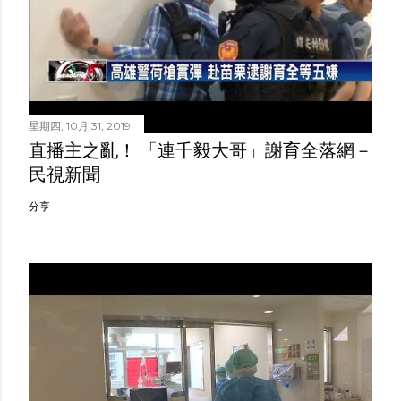
星期四, 10月 31, 2019
直播主之亂！ 「連千毅大哥」謝育全落網－
民視新聞
分享