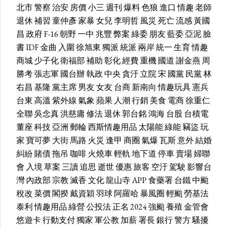
北市
警察
治安
房價
小三
週刊
爆料
色狼
進口
情趣
老師
退休
補習
童仲彥
家暴
女兒
李明哲
風災
死亡
流感
黃國
昌
政府
F-16
朝野
一中
兆豐
弊案
綠委
朋友
藍委
亞泥
臉
書
IDF
金曲
入圍
徐旭東
獨派
統派
兩岸
統一
生育
情趣
商城
少子化
衛福部
補助
彰化
經費
重機
國道
謝金燕
周
勝考
張志軍
國台辦
執政
中央
貪汙
立院
宋
國黨
民黨
林
右昌
基隆
黨主席
男友
女友
台商
新南向
情趣玩具
憲兵
台東
高溫
紫外線
氣象
蘋果
人潮
行銷
美食
電商
徐重仁
全聯
吳念真
洪慈庸
修法
退休
郭台銘
鴻海
台股
台積電
董座
科技
亞洲
郵輪
西斯情趣用品
太陽能
綠能
竊盜
玩
家
寶可夢
大街
馬路
火災
逢甲
商圈
氣爆
瓦斯
意外
結婚
糾紛
賭債
拖吊
咖啡
火燒車
輕軌
地下道
停車
賣場
婦聯
會
入境
草案
三讀
追思
逝世
優惠
旅客
空汙
駕駛
影響台
灣
內政部
宗教
滅香
文化
龍山寺
APP
食藥署
台鐵
中颱
稅改
菜價
閣揆
戴資穎
羽球
阿羅哈
暴風圈
輕颱
勞基法
泰利
情趣用品
綠營
公投法
正名
2024
強颱
養殖
金管會
悠遊卡
行動支付
獨家
軍公教
加薪
署長
銀行
警方
騷擾