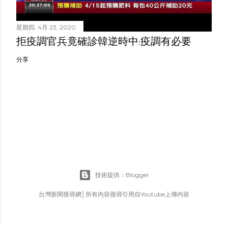
星期四, 4月 23, 2020
拒疫調官兵竟確診韓逆時中:疫調有必要
分享
技術提供：Blogger
台灣新聞搜尋網│所有內容搜尋引用自Youtube上傳內容