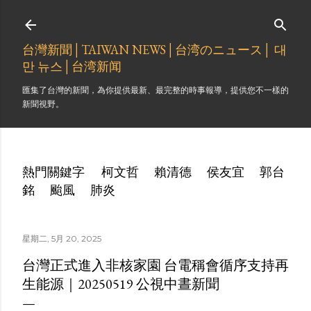
跳到主要內容
台灣新聞│TAIWAN NEWS│台湾のニュース│ 대
만 뉴스│台湾新闻
匯集了台灣的新聞，為你提供最新、最完整的時事報導，提供您不一樣的
新聞視野。
熱門關鍵字
柯文哲
賴清德
侯友宜
郭台
銘
颱風
肺炎
星期二, 5月 20, 2025
台灣正式進入非核家園 台電稱會循序支持再
生能源｜20250519 公視中晝新聞