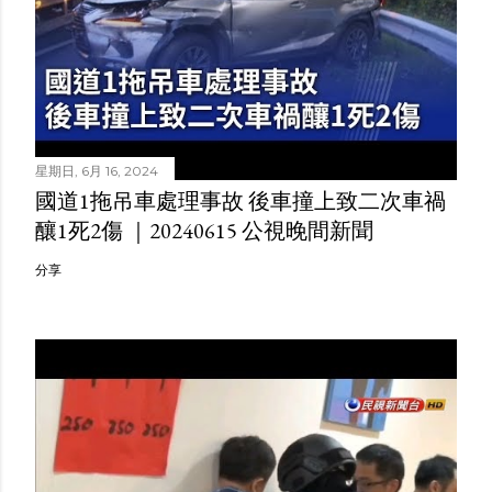
星期日, 6月 16, 2024
國道1拖吊車處理事故 後車撞上致二次車禍
釀1死2傷 ｜20240615 公視晚間新聞
分享