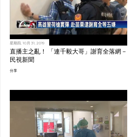
星期四, 10月 31, 2019
直播主之亂！ 「連千毅大哥」謝育全落網－
民視新聞
分享