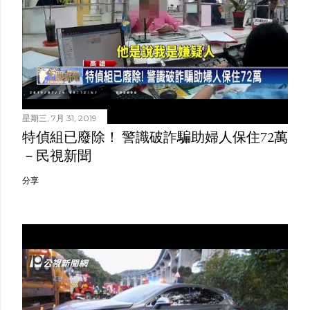
星期三, 7月 31, 2019
特偵組已廢除！ 警識破詐騙助婦人保住72萬
－民視新聞
分享