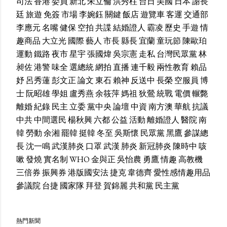
司法
香港
委員
新北
朱立倫
洪秀柱
台日
美國
日本
謝長
廷
旅遊
免簽
市場
李婉鈺
關鍵
飯店
遊覽車
客運
交通部
李應元
名嘴
健保
空拍
共諜
結婚證人
霸凌
歷史
手遊
情
趣商品
大立光
國際
藝人
市長
縣長
宜蘭
童玩節
陳歐珀
運動
鐵路
夜市
星宇
張國煒
吳宗憲
走私
台灣民眾黨
林
昶佐
港警
味全
選總統
網拍
直播
連千毅
兩性教育
賴品
妤
呂秀蓮
彭文正
論文
東石
賴神
反送中
長榮
空服員
博
士
阮昭雄
學姐
盧秀燕
余筱萍
媽祖
狄鶯
統戰
電價
輾斃
離婚
紀錄
民主
立委
黨中央
論壇
中資
南方澳
華航
抗議
中共
中間選民
楊秋興
六都
公益
活動
離婚證人
醫院
南
韓
勞動
余湘
罷韓
挺韓
冬至
吳斯懷
民眾黨
黑鷹
參謀總
長
沈一鳴
武漢肺炎
口罩
武漢
肺炎
新冠肺炎
陳時中
咳
嗽
發燒
實名制
WHO
金與正
吳怡農
勇鷹
情趣
高教機
三倍券
振興券
港版國安法
捷克
韋德齊
愛性感情趣用品
參議院
台捷
國家隊
拜登
賀錦麗
共和黨
民主黨
熱門新聞