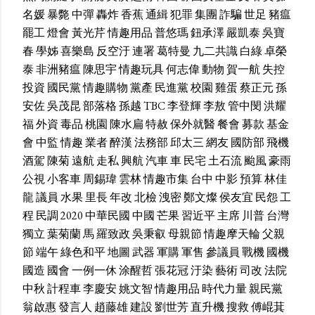
名媛
暴斃
中彈
轟炸
香蕉
通緝
犯罪
集團
詐騙
世足
豬瘟
罷工
燈會
黃光芹
情趣用品
普悠瑪
鈕承澤
嚴凱泰
吳寶
春
學姊
喜樂島
反空汙
連署
葛特曼
九二共識
白綠
卓榮
泰
非洲豬瘟
陳思宇
情趣玩具
何志偉
動物
賀一航
失控
投資
國民黨
情趣購物
黨產
民進黨
校園
雞蛋
蔡正元
孫
安佐
吳茂昆
部落格
孫越
TBC
李登輝
李敖
管中閔
洪耀
福
外資
毒品
桃園
陳水扁
特赦
保外就醫
餐會
募款
基金
會
中監
情趣
業者
醉漢
法務部
邱太三
網友
國防部
飛機
酒駕
陳菊
遠航
走私
興航
汽車
車
民宅
土石流
颱風
豪雨
公視
小客車
周錫瑋
雲林
情趣市集
台中
中影
預算
林佳
龍
議員
水果
里長
年改
北檢
洩密
鄭文燦
侯友宜
民怨
工
程
民調
2020
中華民國
中國
芒果
習近平
主席
川普
台灣
獨立
葉菊蘭
馬
羅致政
吳秉叡
母親節
情趣摩天輪
父親
節
端午
綠色和平
地圖
武器
軍購
軍售
參議員
戰機
國機
國造
國會
一例一休
涂醒哲
張花冠
汙染
藝術
司改
法院
中秋
計程車
李慶安
姚文智
情趣用品
時代力量
親民黨
翁啟惠
發言人
趙藤雄
建設
劉世芳
直升機
搜救
傅崐萁