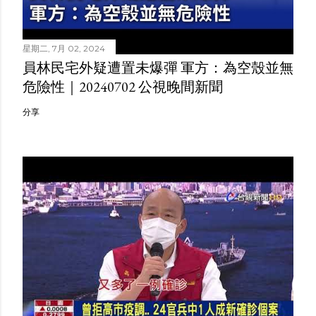
星期二, 7月 02, 2024
員林民宅外疑遭置未爆彈 軍方：為空殼並無
危險性｜20240702 公視晚間新聞
分享