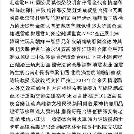
宏達電
HTC
國安局
葉俊榮
說明會
停電
全代會
情趣商
城
條款
雞排
白狼
精神
張安樂
紅燈
統促黨
台獨
i8
瓦斯
國慶
張忠謀
杜特蒂
竹聯
網咖
兩岸
烤肉
張菲
費玉清
徐
乃麟
唐從聖
金鐘
大閘蟹
戴奧辛
陳佩琪
19大
徐國勇
遠
雄
獵雷艦
鄭麗君
幻象
空難
馮世寬
APEC
金正恩
北韓
韓國
性玩具
朝鮮
林智勝
兄弟
火鍋
總統府
陳金德
陳其
邁
趙天麟
傅達仁
徐永明
慶富
陸客
江聰淵
合庫
金馬
耶
誕
蘇麗瓊
三中案
霧霾
台灣燈會
合歡山
下雪
小嫻
何守
正
離婚
王炳忠
新黨
國安法
簡余晏
請辭
地震
花蓮
強震
衛生紙
台南市長
翁章梁
初選
北農
滿意度
前瞻計畫
蔡
總統
賴揆
吳敦義
柯文哲
巴拉圭
2018
年金
余天
情趣職
人
外交
改革
繞台
世大運
棒球
友邦
馬英九
前總統
總統
台北
捷運
斷交
顧立雄
指考
obike
高捷
桃捷
101
故宮
長
庚
音樂
江蕙
高雄
劉文雄
民視
新聞
凱道
眾神
情趣用品
經濟部
檢舉
達人
齊柏林
扁
豬哥亮
台語
低薪
張安樂
老
闆
槍
報仇
八田與一
賴清德
台南
火車
時力
連環撞
騎士
卡車
高鐵
嘉義
追思會
副總統
林全
院長
行政院
立法院