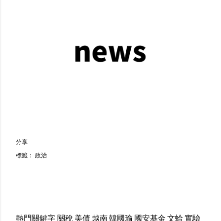
分享
標籤：
政治
熱門關鍵字
關稅
美債
越南
韓國瑜
國安基金
文蛤
實驗