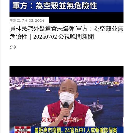
星期二, 7月 02, 2024
員林民宅外疑遭置未爆彈 軍方：為空殼並無
危險性｜20240702 公視晚間新聞
分享