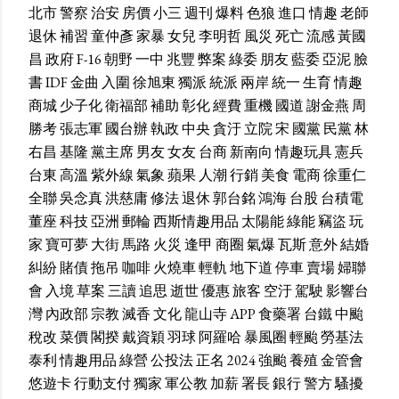
北市
警察
治安
房價
小三
週刊
爆料
色狼
進口
情趣
老師
退休
補習
童仲彥
家暴
女兒
李明哲
風災
死亡
流感
黃國
昌
政府
F-16
朝野
一中
兆豐
弊案
綠委
朋友
藍委
亞泥
臉
書
IDF
金曲
入圍
徐旭東
獨派
統派
兩岸
統一
生育
情趣
商城
少子化
衛福部
補助
彰化
經費
重機
國道
謝金燕
周
勝考
張志軍
國台辦
執政
中央
貪汙
立院
宋
國黨
民黨
林
右昌
基隆
黨主席
男友
女友
台商
新南向
情趣玩具
憲兵
台東
高溫
紫外線
氣象
蘋果
人潮
行銷
美食
電商
徐重仁
全聯
吳念真
洪慈庸
修法
退休
郭台銘
鴻海
台股
台積電
董座
科技
亞洲
郵輪
西斯情趣用品
太陽能
綠能
竊盜
玩
家
寶可夢
大街
馬路
火災
逢甲
商圈
氣爆
瓦斯
意外
結婚
糾紛
賭債
拖吊
咖啡
火燒車
輕軌
地下道
停車
賣場
婦聯
會
入境
草案
三讀
追思
逝世
優惠
旅客
空汙
駕駛
影響台
灣
內政部
宗教
滅香
文化
龍山寺
APP
食藥署
台鐵
中颱
稅改
菜價
閣揆
戴資穎
羽球
阿羅哈
暴風圈
輕颱
勞基法
泰利
情趣用品
綠營
公投法
正名
2024
強颱
養殖
金管會
悠遊卡
行動支付
獨家
軍公教
加薪
署長
銀行
警方
騷擾