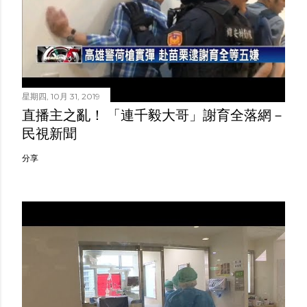
星期四, 10月 31, 2019
直播主之亂！ 「連千毅大哥」謝育全落網－
民視新聞
分享