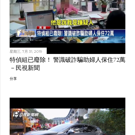
星期三, 7月 31, 2019
特偵組已廢除！ 警識破詐騙助婦人保住72萬
－民視新聞
分享