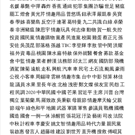
名媛
暴斃
中彈
轟炸
香蕉
通緝
犯罪
集團
詐騙
世足
豬瘟
罷工
燈會
黃光芹
情趣用品
普悠瑪
鈕承澤
嚴凱泰
吳寶
春
學姊
喜樂島
反空汙
連署
葛特曼
九二共識
白綠
卓榮
泰
非洲豬瘟
陳思宇
情趣玩具
何志偉
動物
賀一航
失控
投資
國民黨
情趣購物
黨產
民進黨
校園
雞蛋
蔡正元
孫
安佐
吳茂昆
部落格
孫越
TBC
李登輝
李敖
管中閔
洪耀
福
外資
毒品
桃園
陳水扁
特赦
保外就醫
餐會
募款
基金
會
中監
情趣
業者
醉漢
法務部
邱太三
網友
國防部
飛機
酒駕
陳菊
遠航
走私
興航
汽車
車
民宅
土石流
颱風
豪雨
公視
小客車
周錫瑋
雲林
情趣市集
台中
中影
預算
林佳
龍
議員
水果
里長
年改
北檢
洩密
鄭文燦
侯友宜
民怨
工
程
民調
2020
中華民國
中國
芒果
習近平
主席
川普
台灣
獨立
葉菊蘭
馬
羅致政
吳秉叡
母親節
情趣摩天輪
父親
節
端午
綠色和平
地圖
武器
軍購
軍售
參議員
戰機
國機
國造
國會
一例一休
涂醒哲
張花冠
汙染
藝術
司改
法院
中秋
計程車
李慶安
姚文智
情趣用品
時代力量
親民黨
翁啟惠
發言人
趙藤雄
建設
劉世芳
直升機
搜救
傅崐萁