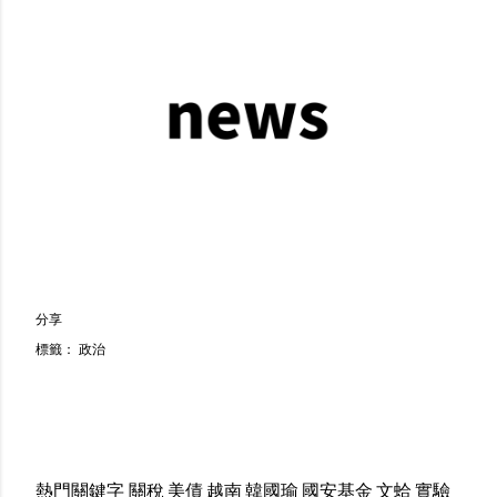
分享
標籤：
政治
熱門關鍵字
關稅
美債
越南
韓國瑜
國安基金
文蛤
實驗