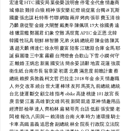
宏達電
HTC
國安局
葉俊榮
說明會
停電
全代會
情趣商
城
條款
雞排
白狼
精神
張安樂
紅燈
統促黨
台獨
i8
瓦斯
國慶
張忠謀
杜特蒂
竹聯
網咖
兩岸
烤肉
張菲
費玉清
徐
乃麟
唐從聖
金鐘
大閘蟹
戴奧辛
陳佩琪
19大
徐國勇
遠
雄
獵雷艦
鄭麗君
幻象
空難
馮世寬
APEC
金正恩
北韓
韓國
性玩具
朝鮮
林智勝
兄弟
火鍋
總統府
陳金德
陳其
邁
趙天麟
傅達仁
徐永明
慶富
陸客
江聰淵
合庫
金馬
耶
誕
蘇麗瓊
三中案
霧霾
台灣燈會
合歡山
下雪
小嫻
何守
正
離婚
王炳忠
新黨
國安法
簡余晏
請辭
地震
花蓮
強震
衛生紙
台南市長
翁章梁
初選
北農
滿意度
前瞻計畫
蔡
總統
賴揆
吳敦義
柯文哲
巴拉圭
2018
年金
余天
情趣職
人
外交
改革
繞台
世大運
棒球
友邦
馬英九
前總統
總統
台北
捷運
斷交
顧立雄
指考
obike
高捷
桃捷
101
故宮
長
庚
音樂
江蕙
高雄
劉文雄
民視
新聞
凱道
眾神
情趣用品
經濟部
檢舉
達人
齊柏林
扁
豬哥亮
台語
低薪
張安樂
老
闆
槍
報仇
八田與一
賴清德
台南
火車
時力
連環撞
騎士
卡車
高鐵
嘉義
追思會
副總統
林全
院長
行政院
立法院