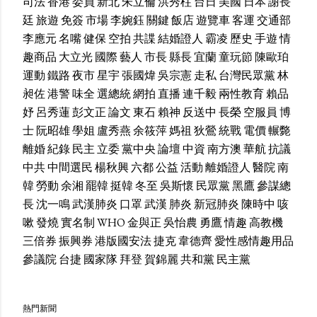
司法
香港
委員
新北
朱立倫
洪秀柱
台日
美國
日本
謝長
廷
旅遊
免簽
市場
李婉鈺
關鍵
飯店
遊覽車
客運
交通部
李應元
名嘴
健保
空拍
共諜
結婚證人
霸凌
歷史
手遊
情
趣商品
大立光
國際
藝人
市長
縣長
宜蘭
童玩節
陳歐珀
運動
鐵路
夜市
星宇
張國煒
吳宗憲
走私
台灣民眾黨
林
昶佐
港警
味全
選總統
網拍
直播
連千毅
兩性教育
賴品
妤
呂秀蓮
彭文正
論文
東石
賴神
反送中
長榮
空服員
博
士
阮昭雄
學姐
盧秀燕
余筱萍
媽祖
狄鶯
統戰
電價
輾斃
離婚
紀錄
民主
立委
黨中央
論壇
中資
南方澳
華航
抗議
中共
中間選民
楊秋興
六都
公益
活動
離婚證人
醫院
南
韓
勞動
余湘
罷韓
挺韓
冬至
吳斯懷
民眾黨
黑鷹
參謀總
長
沈一鳴
武漢肺炎
口罩
武漢
肺炎
新冠肺炎
陳時中
咳
嗽
發燒
實名制
WHO
金與正
吳怡農
勇鷹
情趣
高教機
三倍券
振興券
港版國安法
捷克
韋德齊
愛性感情趣用品
參議院
台捷
國家隊
拜登
賀錦麗
共和黨
民主黨
熱門新聞