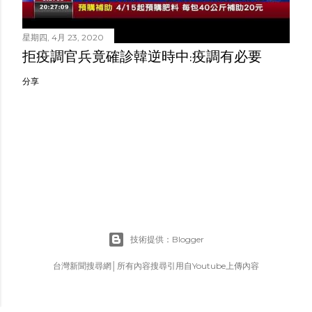
星期四, 4月 23, 2020
拒疫調官兵竟確診韓逆時中:疫調有必要
分享
技術提供：Blogger
台灣新聞搜尋網│所有內容搜尋引用自Youtube上傳內容