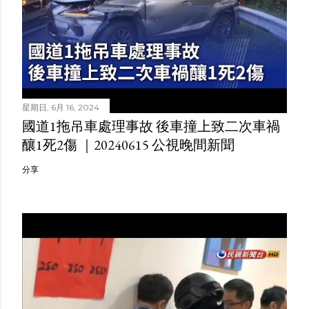
星期日, 6月 16, 2024
國道1拖吊車處理事故 後車撞上致二次車禍
釀1死2傷 ｜20240615 公視晚間新聞
分享