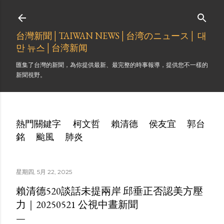
跳到主要內容
台灣新聞│TAIWAN NEWS│台湾のニュース│ 대
만 뉴스│台湾新闻
匯集了台灣的新聞，為你提供最新、最完整的時事報導，提供您不一樣的
新聞視野。
熱門關鍵字
柯文哲
賴清德
侯友宜
郭台
銘
颱風
肺炎
星期四, 5月 22, 2025
賴清德520談話未提兩岸 邱垂正否認美方壓
力｜20250521 公視中晝新聞