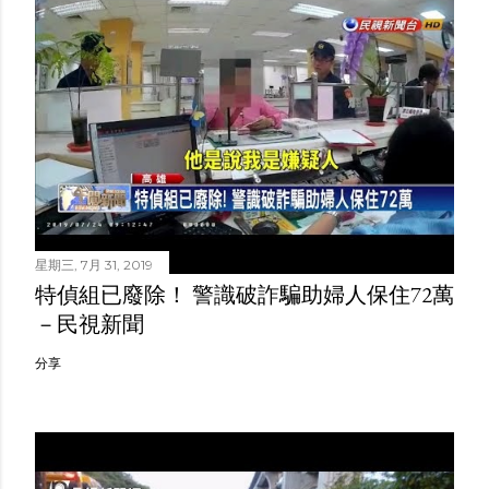
星期三, 7月 31, 2019
特偵組已廢除！ 警識破詐騙助婦人保住72萬
－民視新聞
分享