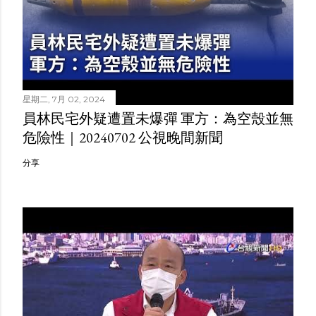
星期二, 7月 02, 2024
員林民宅外疑遭置未爆彈 軍方：為空殼並無
危險性｜20240702 公視晚間新聞
分享