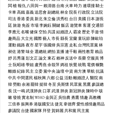
闆
槍
報仇
八田與一
賴清德
台南
火車
時力
連環撞
騎士
卡車
高鐵
嘉義
追思會
副總統
林全
院長
行政院
立法院
司法
香港
委員
新北
朱立倫
洪秀柱
台日
美國
日本
謝長
廷
旅遊
免簽
市場
李婉鈺
關鍵
飯店
遊覽車
客運
交通部
李應元
名嘴
健保
空拍
共諜
結婚證人
霸凌
歷史
手遊
情
趣商品
大立光
國際
藝人
市長
縣長
宜蘭
童玩節
陳歐珀
運動
鐵路
夜市
星宇
張國煒
吳宗憲
走私
台灣民眾黨
林
昶佐
港警
味全
選總統
網拍
直播
連千毅
兩性教育
賴品
妤
呂秀蓮
彭文正
論文
東石
賴神
反送中
長榮
空服員
博
士
阮昭雄
學姐
盧秀燕
余筱萍
媽祖
狄鶯
統戰
電價
輾斃
離婚
紀錄
民主
立委
黨中央
論壇
中資
南方澳
華航
抗議
中共
中間選民
楊秋興
六都
公益
活動
離婚證人
醫院
南
韓
勞動
余湘
罷韓
挺韓
冬至
吳斯懷
民眾黨
黑鷹
參謀總
長
沈一鳴
武漢肺炎
口罩
武漢
肺炎
新冠肺炎
陳時中
咳
嗽
發燒
實名制
WHO
金與正
吳怡農
勇鷹
情趣
高教機
三倍券
振興券
港版國安法
捷克
韋德齊
愛性感情趣用品
參議院
台捷
國家隊
拜登
賀錦麗
共和黨
民主黨