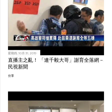
星期四, 10月 31, 2019
直播主之亂！ 「連千毅大哥」謝育全落網－
民視新聞
分享