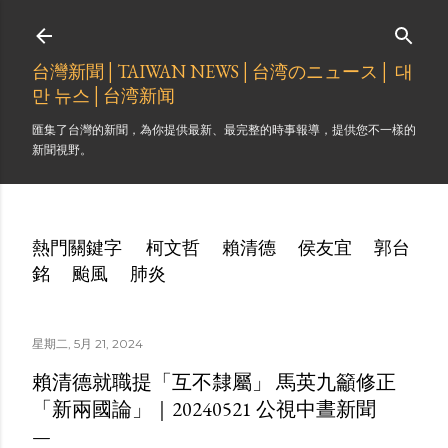
跳到主要內容
台灣新聞│TAIWAN NEWS│台湾のニュース│ 대
만 뉴스│台湾新闻
匯集了台灣的新聞，為你提供最新、最完整的時事報導，提供您不一樣的
新聞視野。
熱門關鍵字
柯文哲
賴清德
侯友宜
郭台
銘
颱風
肺炎
星期二, 5月 21, 2024
賴清德就職提「互不隸屬」 馬英九籲修正
「新兩國論」｜20240521 公視中晝新聞