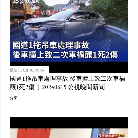
星期日, 6月 16, 2024
國道1拖吊車處理事故 後車撞上致二次車禍
釀1死2傷 ｜20240615 公視晚間新聞
分享