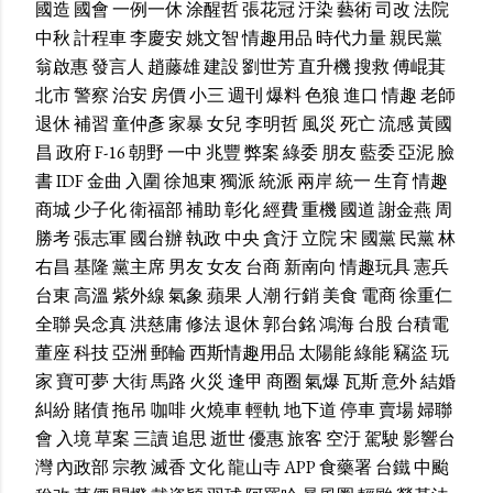
國造
國會
一例一休
涂醒哲
張花冠
汙染
藝術
司改
法院
中秋
計程車
李慶安
姚文智
情趣用品
時代力量
親民黨
翁啟惠
發言人
趙藤雄
建設
劉世芳
直升機
搜救
傅崐萁
北市
警察
治安
房價
小三
週刊
爆料
色狼
進口
情趣
老師
退休
補習
童仲彥
家暴
女兒
李明哲
風災
死亡
流感
黃國
昌
政府
F-16
朝野
一中
兆豐
弊案
綠委
朋友
藍委
亞泥
臉
書
IDF
金曲
入圍
徐旭東
獨派
統派
兩岸
統一
生育
情趣
商城
少子化
衛福部
補助
彰化
經費
重機
國道
謝金燕
周
勝考
張志軍
國台辦
執政
中央
貪汙
立院
宋
國黨
民黨
林
右昌
基隆
黨主席
男友
女友
台商
新南向
情趣玩具
憲兵
台東
高溫
紫外線
氣象
蘋果
人潮
行銷
美食
電商
徐重仁
全聯
吳念真
洪慈庸
修法
退休
郭台銘
鴻海
台股
台積電
董座
科技
亞洲
郵輪
西斯情趣用品
太陽能
綠能
竊盜
玩
家
寶可夢
大街
馬路
火災
逢甲
商圈
氣爆
瓦斯
意外
結婚
糾紛
賭債
拖吊
咖啡
火燒車
輕軌
地下道
停車
賣場
婦聯
會
入境
草案
三讀
追思
逝世
優惠
旅客
空汙
駕駛
影響台
灣
內政部
宗教
滅香
文化
龍山寺
APP
食藥署
台鐵
中颱