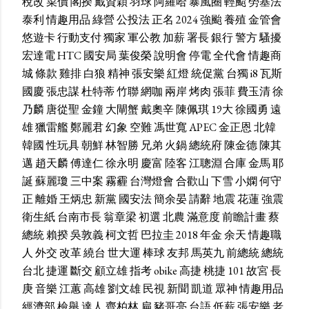
稅改
菜價
閣揆
戴資穎
羽球
阿羅哈
暴風圈
輕颱
勞基法
泰利
情趣用品
綠營
公投法
正名
2024
強颱
養殖
金管會
悠遊卡
行動支付
獨家
軍公教
加薪
署長
銀行
警方
騷擾
宏達電
HTC
國安局
葉俊榮
說明會
停電
全代會
情趣商
城
條款
雞排
白狼
精神
張安樂
紅燈
統促黨
台獨
i8
瓦斯
國慶
張忠謀
杜特蒂
竹聯
網咖
兩岸
烤肉
張菲
費玉清
徐
乃麟
唐從聖
金鐘
大閘蟹
戴奧辛
陳佩琪
19大
徐國勇
遠
雄
獵雷艦
鄭麗君
幻象
空難
馮世寬
APEC
金正恩
北韓
韓國
性玩具
朝鮮
林智勝
兄弟
火鍋
總統府
陳金德
陳其
邁
趙天麟
傅達仁
徐永明
慶富
陸客
江聰淵
合庫
金馬
耶
誕
蘇麗瓊
三中案
霧霾
台灣燈會
合歡山
下雪
小嫻
何守
正
離婚
王炳忠
新黨
國安法
簡余晏
請辭
地震
花蓮
強震
衛生紙
台南市長
翁章梁
初選
北農
滿意度
前瞻計畫
蔡
總統
賴揆
吳敦義
柯文哲
巴拉圭
2018
年金
余天
情趣職
人
外交
改革
繞台
世大運
棒球
友邦
馬英九
前總統
總統
台北
捷運
斷交
顧立雄
指考
obike
高捷
桃捷
101
故宮
長
庚
音樂
江蕙
高雄
劉文雄
民視
新聞
凱道
眾神
情趣用品
經濟部
檢舉
達人
齊柏林
扁
豬哥亮
台語
低薪
張安樂
老