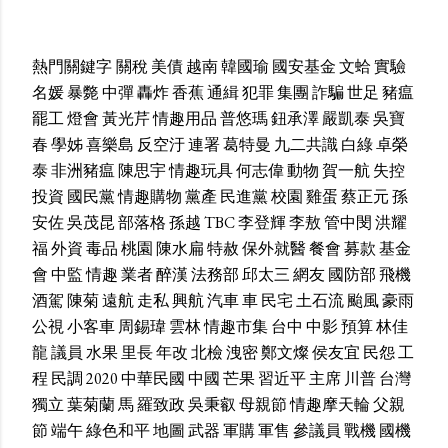
熱門關鍵字
關稅
美債
越南
韓國瑜
國安基金
文蛤
實驗
名媛
暴斃
中彈
轟炸
香蕉
通緝
犯罪
集團
詐騙
世足
豬瘟
罷工
燈會
黃光芹
情趣用品
普悠瑪
鈕承澤
嚴凱泰
吳寶
春
學姊
喜樂島
反空汙
連署
葛特曼
九二共識
白綠
卓榮
泰
非洲豬瘟
陳思宇
情趣玩具
何志偉
動物
賀一航
失控
投資
國民黨
情趣購物
黨產
民進黨
校園
雞蛋
蔡正元
孫
安佐
吳茂昆
部落格
孫越
TBC
李登輝
李敖
管中閔
洪耀
福
外資
毒品
桃園
陳水扁
特赦
保外就醫
餐會
募款
基金
會
中監
情趣
業者
醉漢
法務部
邱太三
網友
國防部
飛機
酒駕
陳菊
遠航
走私
興航
汽車
車
民宅
土石流
颱風
豪雨
公視
小客車
周錫瑋
雲林
情趣市集
台中
中影
預算
林佳
龍
議員
水果
里長
年改
北檢
洩密
鄭文燦
侯友宜
民怨
工
程
民調
2020
中華民國
中國
芒果
習近平
主席
川普
台灣
獨立
葉菊蘭
馬
羅致政
吳秉叡
母親節
情趣摩天輪
父親
節
端午
綠色和平
地圖
武器
軍購
軍售
參議員
戰機
國機