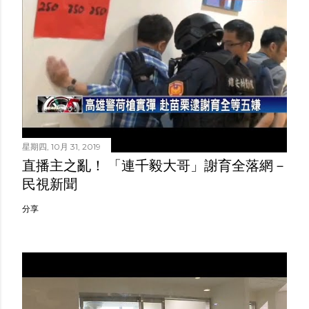
星期四, 10月 31, 2019
直播主之亂！ 「連千毅大哥」謝育全落網－
民視新聞
分享