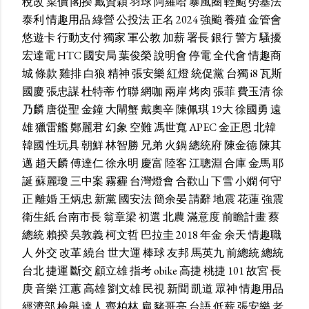
稅改
菜價
閣揆
戴資穎
羽球
阿羅哈
暴風圈
輕颱
勞基法
泰利
情趣用品
綠營
公投法
正名
2024
強颱
養殖
金管會
悠遊卡
行動支付
獨家
軍公教
加薪
署長
銀行
警方
騷擾
宏達電
HTC
國安局
葉俊榮
說明會
停電
全代會
情趣商
城
條款
雞排
白狼
精神
張安樂
紅燈
統促黨
台獨
i8
瓦斯
國慶
張忠謀
杜特蒂
竹聯
網咖
兩岸
烤肉
張菲
費玉清
徐
乃麟
唐從聖
金鐘
大閘蟹
戴奧辛
陳佩琪
19大
徐國勇
遠
雄
獵雷艦
鄭麗君
幻象
空難
馮世寬
APEC
金正恩
北韓
韓國
性玩具
朝鮮
林智勝
兄弟
火鍋
總統府
陳金德
陳其
邁
趙天麟
傅達仁
徐永明
慶富
陸客
江聰淵
合庫
金馬
耶
誕
蘇麗瓊
三中案
霧霾
台灣燈會
合歡山
下雪
小嫻
何守
正
離婚
王炳忠
新黨
國安法
簡余晏
請辭
地震
花蓮
強震
衛生紙
台南市長
翁章梁
初選
北農
滿意度
前瞻計畫
蔡
總統
賴揆
吳敦義
柯文哲
巴拉圭
2018
年金
余天
情趣職
人
外交
改革
繞台
世大運
棒球
友邦
馬英九
前總統
總統
台北
捷運
斷交
顧立雄
指考
obike
高捷
桃捷
101
故宮
長
庚
音樂
江蕙
高雄
劉文雄
民視
新聞
凱道
眾神
情趣用品
經濟部
檢舉
達人
齊柏林
扁
豬哥亮
台語
低薪
張安樂
老