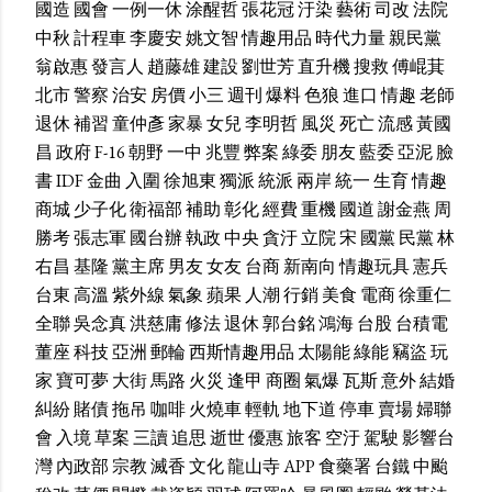
國造
國會
一例一休
涂醒哲
張花冠
汙染
藝術
司改
法院
中秋
計程車
李慶安
姚文智
情趣用品
時代力量
親民黨
翁啟惠
發言人
趙藤雄
建設
劉世芳
直升機
搜救
傅崐萁
北市
警察
治安
房價
小三
週刊
爆料
色狼
進口
情趣
老師
退休
補習
童仲彥
家暴
女兒
李明哲
風災
死亡
流感
黃國
昌
政府
F-16
朝野
一中
兆豐
弊案
綠委
朋友
藍委
亞泥
臉
書
IDF
金曲
入圍
徐旭東
獨派
統派
兩岸
統一
生育
情趣
商城
少子化
衛福部
補助
彰化
經費
重機
國道
謝金燕
周
勝考
張志軍
國台辦
執政
中央
貪汙
立院
宋
國黨
民黨
林
右昌
基隆
黨主席
男友
女友
台商
新南向
情趣玩具
憲兵
台東
高溫
紫外線
氣象
蘋果
人潮
行銷
美食
電商
徐重仁
全聯
吳念真
洪慈庸
修法
退休
郭台銘
鴻海
台股
台積電
董座
科技
亞洲
郵輪
西斯情趣用品
太陽能
綠能
竊盜
玩
家
寶可夢
大街
馬路
火災
逢甲
商圈
氣爆
瓦斯
意外
結婚
糾紛
賭債
拖吊
咖啡
火燒車
輕軌
地下道
停車
賣場
婦聯
會
入境
草案
三讀
追思
逝世
優惠
旅客
空汙
駕駛
影響台
灣
內政部
宗教
滅香
文化
龍山寺
APP
食藥署
台鐵
中颱