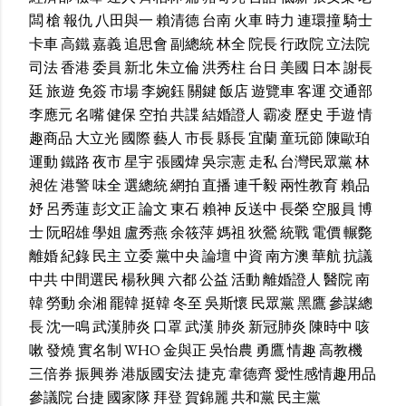
闆
槍
報仇
八田與一
賴清德
台南
火車
時力
連環撞
騎士
卡車
高鐵
嘉義
追思會
副總統
林全
院長
行政院
立法院
司法
香港
委員
新北
朱立倫
洪秀柱
台日
美國
日本
謝長
廷
旅遊
免簽
市場
李婉鈺
關鍵
飯店
遊覽車
客運
交通部
李應元
名嘴
健保
空拍
共諜
結婚證人
霸凌
歷史
手遊
情
趣商品
大立光
國際
藝人
市長
縣長
宜蘭
童玩節
陳歐珀
運動
鐵路
夜市
星宇
張國煒
吳宗憲
走私
台灣民眾黨
林
昶佐
港警
味全
選總統
網拍
直播
連千毅
兩性教育
賴品
妤
呂秀蓮
彭文正
論文
東石
賴神
反送中
長榮
空服員
博
士
阮昭雄
學姐
盧秀燕
余筱萍
媽祖
狄鶯
統戰
電價
輾斃
離婚
紀錄
民主
立委
黨中央
論壇
中資
南方澳
華航
抗議
中共
中間選民
楊秋興
六都
公益
活動
離婚證人
醫院
南
韓
勞動
余湘
罷韓
挺韓
冬至
吳斯懷
民眾黨
黑鷹
參謀總
長
沈一鳴
武漢肺炎
口罩
武漢
肺炎
新冠肺炎
陳時中
咳
嗽
發燒
實名制
WHO
金與正
吳怡農
勇鷹
情趣
高教機
三倍券
振興券
港版國安法
捷克
韋德齊
愛性感情趣用品
參議院
台捷
國家隊
拜登
賀錦麗
共和黨
民主黨