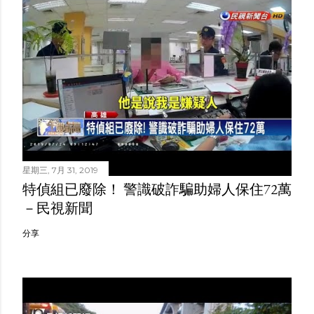
星期三, 7月 31, 2019
特偵組已廢除！ 警識破詐騙助婦人保住72萬
－民視新聞
分享