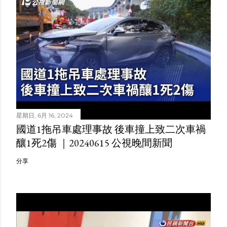
星期日, 6月 16, 2024
國道1拖吊車處理事故 後車撞上致二次車禍
釀1死2傷 ｜20240615 公視晚間新聞
分享