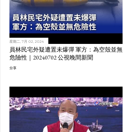
星期二, 7月 02, 2024
員林民宅外疑遭置未爆彈 軍方：為空殼並無
危險性｜20240702 公視晚間新聞
分享