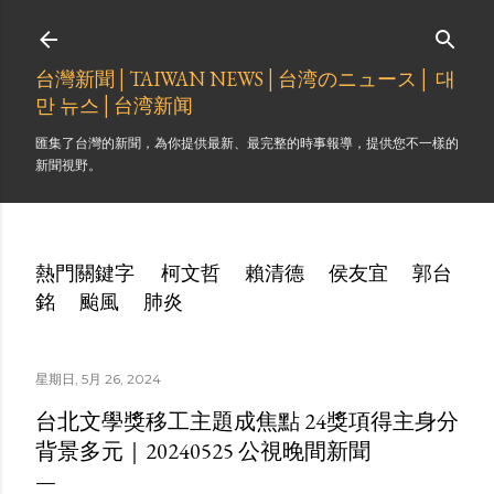
跳到主要內容
台灣新聞│TAIWAN NEWS│台湾のニュース│ 대
만 뉴스│台湾新闻
匯集了台灣的新聞，為你提供最新、最完整的時事報導，提供您不一樣的
新聞視野。
熱門關鍵字
柯文哲
賴清德
侯友宜
郭台
銘
颱風
肺炎
星期日, 5月 26, 2024
台北文學獎移工主題成焦點 24獎項得主身分
背景多元｜20240525 公視晚間新聞