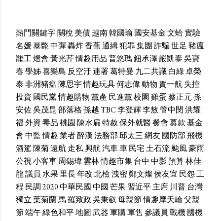
熱門關鍵字
關稅
美債
越南
韓國瑜
國安基金
文蛤
實驗
名媛
暴斃
中彈
轟炸
香蕉
通緝
犯罪
集團
詐騙
世足
豬瘟
罷工
燈會
黃光芹
情趣用品
普悠瑪
鈕承澤
嚴凱泰
吳寶
春
學姊
喜樂島
反空汙
連署
葛特曼
九二共識
白綠
卓榮
泰
非洲豬瘟
陳思宇
情趣玩具
何志偉
動物
賀一航
失控
投資
國民黨
情趣購物
黨產
民進黨
校園
雞蛋
蔡正元
孫
安佐
吳茂昆
部落格
孫越
TBC
李登輝
李敖
管中閔
洪耀
福
外資
毒品
桃園
陳水扁
特赦
保外就醫
餐會
募款
基金
會
中監
情趣
業者
醉漢
法務部
邱太三
網友
國防部
飛機
酒駕
陳菊
遠航
走私
興航
汽車
車
民宅
土石流
颱風
豪雨
公視
小客車
周錫瑋
雲林
情趣市集
台中
中影
預算
林佳
龍
議員
水果
里長
年改
北檢
洩密
鄭文燦
侯友宜
民怨
工
程
民調
2020
中華民國
中國
芒果
習近平
主席
川普
台灣
獨立
葉菊蘭
馬
羅致政
吳秉叡
母親節
情趣摩天輪
父親
節
端午
綠色和平
地圖
武器
軍購
軍售
參議員
戰機
國機