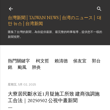
跳到主要內容
台灣新聞│TAIWAN NEWS│台湾のニュース│ 대
만 뉴스│台湾新闻
匯集了台灣的新聞，為你提供最新、最完整的時事報導，提供您不一樣的
新聞視野。
熱門關鍵字
柯文哲
賴清德
侯友宜
郭台
銘
颱風
肺炎
星期五, 5月 02, 2025
大寮居民斷水近1月疑施工所致 建商強調施
工合法｜20250502 公視中晝新聞