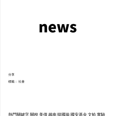
分享
標籤：
社會
熱門關鍵字
關稅
美債
越南
韓國瑜
國安基金
文蛤
實驗