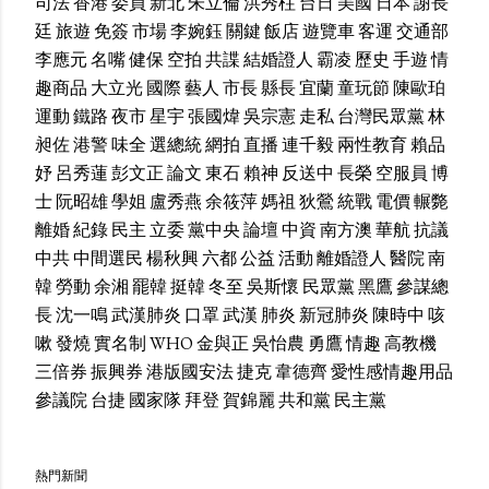
司法
香港
委員
新北
朱立倫
洪秀柱
台日
美國
日本
謝長
廷
旅遊
免簽
市場
李婉鈺
關鍵
飯店
遊覽車
客運
交通部
李應元
名嘴
健保
空拍
共諜
結婚證人
霸凌
歷史
手遊
情
趣商品
大立光
國際
藝人
市長
縣長
宜蘭
童玩節
陳歐珀
運動
鐵路
夜市
星宇
張國煒
吳宗憲
走私
台灣民眾黨
林
昶佐
港警
味全
選總統
網拍
直播
連千毅
兩性教育
賴品
妤
呂秀蓮
彭文正
論文
東石
賴神
反送中
長榮
空服員
博
士
阮昭雄
學姐
盧秀燕
余筱萍
媽祖
狄鶯
統戰
電價
輾斃
離婚
紀錄
民主
立委
黨中央
論壇
中資
南方澳
華航
抗議
中共
中間選民
楊秋興
六都
公益
活動
離婚證人
醫院
南
韓
勞動
余湘
罷韓
挺韓
冬至
吳斯懷
民眾黨
黑鷹
參謀總
長
沈一鳴
武漢肺炎
口罩
武漢
肺炎
新冠肺炎
陳時中
咳
嗽
發燒
實名制
WHO
金與正
吳怡農
勇鷹
情趣
高教機
三倍券
振興券
港版國安法
捷克
韋德齊
愛性感情趣用品
參議院
台捷
國家隊
拜登
賀錦麗
共和黨
民主黨
熱門新聞