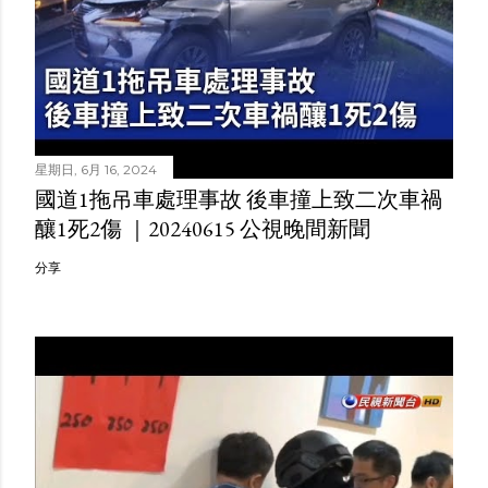
星期日, 6月 16, 2024
國道1拖吊車處理事故 後車撞上致二次車禍
釀1死2傷 ｜20240615 公視晚間新聞
分享