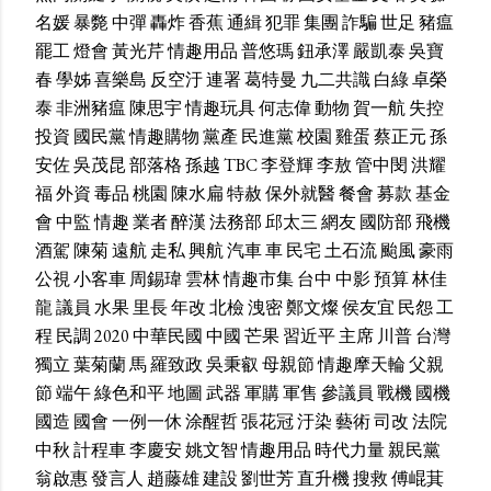
名媛
暴斃
中彈
轟炸
香蕉
通緝
犯罪
集團
詐騙
世足
豬瘟
罷工
燈會
黃光芹
情趣用品
普悠瑪
鈕承澤
嚴凱泰
吳寶
春
學姊
喜樂島
反空汙
連署
葛特曼
九二共識
白綠
卓榮
泰
非洲豬瘟
陳思宇
情趣玩具
何志偉
動物
賀一航
失控
投資
國民黨
情趣購物
黨產
民進黨
校園
雞蛋
蔡正元
孫
安佐
吳茂昆
部落格
孫越
TBC
李登輝
李敖
管中閔
洪耀
福
外資
毒品
桃園
陳水扁
特赦
保外就醫
餐會
募款
基金
會
中監
情趣
業者
醉漢
法務部
邱太三
網友
國防部
飛機
酒駕
陳菊
遠航
走私
興航
汽車
車
民宅
土石流
颱風
豪雨
公視
小客車
周錫瑋
雲林
情趣市集
台中
中影
預算
林佳
龍
議員
水果
里長
年改
北檢
洩密
鄭文燦
侯友宜
民怨
工
程
民調
2020
中華民國
中國
芒果
習近平
主席
川普
台灣
獨立
葉菊蘭
馬
羅致政
吳秉叡
母親節
情趣摩天輪
父親
節
端午
綠色和平
地圖
武器
軍購
軍售
參議員
戰機
國機
國造
國會
一例一休
涂醒哲
張花冠
汙染
藝術
司改
法院
中秋
計程車
李慶安
姚文智
情趣用品
時代力量
親民黨
翁啟惠
發言人
趙藤雄
建設
劉世芳
直升機
搜救
傅崐萁