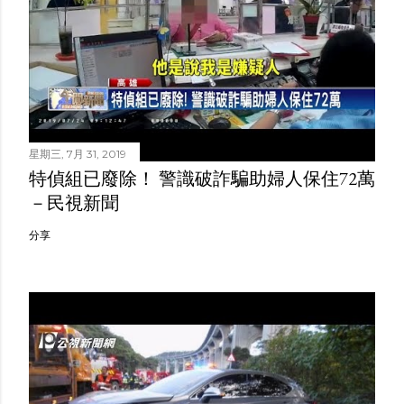
星期三, 7月 31, 2019
特偵組已廢除！ 警識破詐騙助婦人保住72萬
－民視新聞
分享