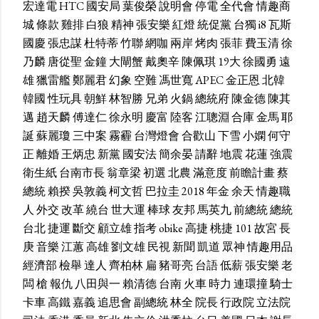
宏達電
HTC
國安局
葉俊榮
說明會
停電
全代會
情趣商
城
條款
雞排
白狼
精神
張安樂
紅燈
統促黨
台獨
i8
瓦斯
國慶
張忠謀
杜特蒂
竹聯
網咖
兩岸
烤肉
張菲
費玉清
徐
乃麟
唐從聖
金鐘
大閘蟹
戴奧辛
陳佩琪
19大
徐國勇
遠
雄
獵雷艦
鄭麗君
幻象
空難
馮世寬
APEC
金正恩
北韓
韓國
性玩具
朝鮮
林智勝
兄弟
火鍋
總統府
陳金德
陳其
邁
趙天麟
傅達仁
徐永明
慶富
陸客
江聰淵
合庫
金馬
耶
誕
蘇麗瓊
三中案
霧霾
台灣燈會
合歡山
下雪
小嫻
何守
正
離婚
王炳忠
新黨
國安法
簡余晏
請辭
地震
花蓮
強震
衛生紙
台南市長
翁章梁
初選
北農
滿意度
前瞻計畫
蔡
總統
賴揆
吳敦義
柯文哲
巴拉圭
2018
年金
余天
情趣職
人
外交
改革
繞台
世大運
棒球
友邦
馬英九
前總統
總統
台北
捷運
斷交
顧立雄
指考
obike
高捷
桃捷
101
故宮
長
庚
音樂
江蕙
高雄
劉文雄
民視
新聞
凱道
眾神
情趣用品
經濟部
檢舉
達人
齊柏林
扁
豬哥亮
台語
低薪
張安樂
老
闆
槍
報仇
八田與一
賴清德
台南
火車
時力
連環撞
騎士
卡車
高鐵
嘉義
追思會
副總統
林全
院長
行政院
立法院