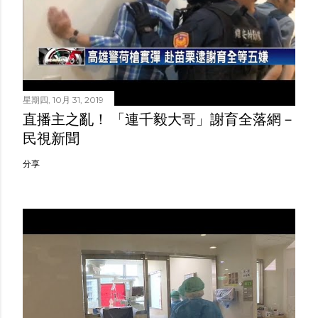
星期四, 10月 31, 2019
直播主之亂！ 「連千毅大哥」謝育全落網－
民視新聞
分享