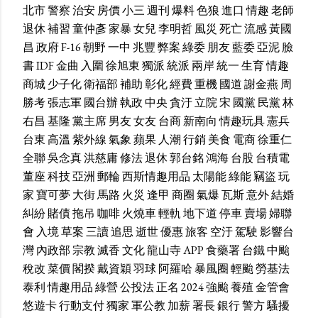
北市
警察
治安
房價
小三
週刊
爆料
色狼
進口
情趣
老師
退休
補習
童仲彥
家暴
女兒
李明哲
風災
死亡
流感
黃國
昌
政府
F-16
朝野
一中
兆豐
弊案
綠委
朋友
藍委
亞泥
臉
書
IDF
金曲
入圍
徐旭東
獨派
統派
兩岸
統一
生育
情趣
商城
少子化
衛福部
補助
彰化
經費
重機
國道
謝金燕
周
勝考
張志軍
國台辦
執政
中央
貪汙
立院
宋
國黨
民黨
林
右昌
基隆
黨主席
男友
女友
台商
新南向
情趣玩具
憲兵
台東
高溫
紫外線
氣象
蘋果
人潮
行銷
美食
電商
徐重仁
全聯
吳念真
洪慈庸
修法
退休
郭台銘
鴻海
台股
台積電
董座
科技
亞洲
郵輪
西斯情趣用品
太陽能
綠能
竊盜
玩
家
寶可夢
大街
馬路
火災
逢甲
商圈
氣爆
瓦斯
意外
結婚
糾紛
賭債
拖吊
咖啡
火燒車
輕軌
地下道
停車
賣場
婦聯
會
入境
草案
三讀
追思
逝世
優惠
旅客
空汙
駕駛
影響台
灣
內政部
宗教
滅香
文化
龍山寺
APP
食藥署
台鐵
中颱
稅改
菜價
閣揆
戴資穎
羽球
阿羅哈
暴風圈
輕颱
勞基法
泰利
情趣用品
綠營
公投法
正名
2024
強颱
養殖
金管會
悠遊卡
行動支付
獨家
軍公教
加薪
署長
銀行
警方
騷擾