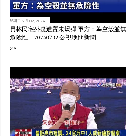
星期二, 7月 02, 2024
員林民宅外疑遭置未爆彈 軍方：為空殼並無
危險性｜20240702 公視晚間新聞
分享