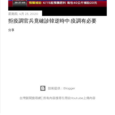
星期四, 4月 23, 2020
拒疫調官兵竟確診韓逆時中:疫調有必要
分享
技術提供：Blogger
台灣新聞搜尋網│所有內容搜尋引用自Youtube上傳內容