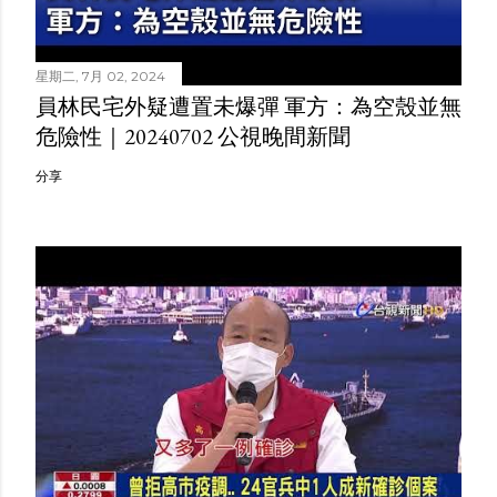
星期二, 7月 02, 2024
員林民宅外疑遭置未爆彈 軍方：為空殼並無
危險性｜20240702 公視晚間新聞
分享