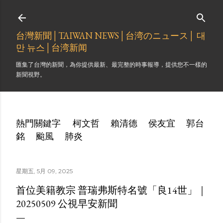
跳到主要內容
台灣新聞│TAIWAN NEWS│台湾のニュース│ 대
만 뉴스│台湾新闻
匯集了台灣的新聞，為你提供最新、最完整的時事報導，提供您不一樣的
新聞視野。
熱門關鍵字
柯文哲
賴清德
侯友宜
郭台
銘
颱風
肺炎
星期五, 5月 09, 2025
首位美籍教宗 普瑞弗斯特名號「良14世」｜
20250509 公視早安新聞