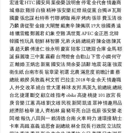
宏達電
HTC
國安局
葉俊榮
說明會
停電
全代會
情趣商
城
條款
雞排
白狼
精神
張安樂
紅燈
統促黨
台獨
i8
瓦斯
國慶
張忠謀
杜特蒂
竹聯
網咖
兩岸
烤肉
張菲
費玉清
徐
乃麟
唐從聖
金鐘
大閘蟹
戴奧辛
陳佩琪
19大
徐國勇
遠
雄
獵雷艦
鄭麗君
幻象
空難
馮世寬
APEC
金正恩
北韓
韓國
性玩具
朝鮮
林智勝
兄弟
火鍋
總統府
陳金德
陳其
邁
趙天麟
傅達仁
徐永明
慶富
陸客
江聰淵
合庫
金馬
耶
誕
蘇麗瓊
三中案
霧霾
台灣燈會
合歡山
下雪
小嫻
何守
正
離婚
王炳忠
新黨
國安法
簡余晏
請辭
地震
花蓮
強震
衛生紙
台南市長
翁章梁
初選
北農
滿意度
前瞻計畫
蔡
總統
賴揆
吳敦義
柯文哲
巴拉圭
2018
年金
余天
情趣職
人
外交
改革
繞台
世大運
棒球
友邦
馬英九
前總統
總統
台北
捷運
斷交
顧立雄
指考
obike
高捷
桃捷
101
故宮
長
庚
音樂
江蕙
高雄
劉文雄
民視
新聞
凱道
眾神
情趣用品
經濟部
檢舉
達人
齊柏林
扁
豬哥亮
台語
低薪
張安樂
老
闆
槍
報仇
八田與一
賴清德
台南
火車
時力
連環撞
騎士
卡車
高鐵
嘉義
追思會
副總統
林全
院長
行政院
立法院