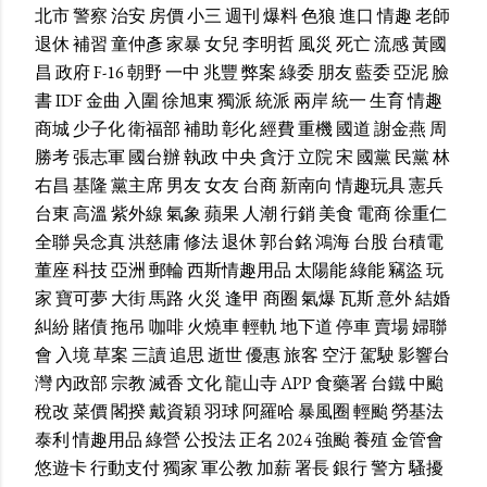
北市
警察
治安
房價
小三
週刊
爆料
色狼
進口
情趣
老師
退休
補習
童仲彥
家暴
女兒
李明哲
風災
死亡
流感
黃國
昌
政府
F-16
朝野
一中
兆豐
弊案
綠委
朋友
藍委
亞泥
臉
書
IDF
金曲
入圍
徐旭東
獨派
統派
兩岸
統一
生育
情趣
商城
少子化
衛福部
補助
彰化
經費
重機
國道
謝金燕
周
勝考
張志軍
國台辦
執政
中央
貪汙
立院
宋
國黨
民黨
林
右昌
基隆
黨主席
男友
女友
台商
新南向
情趣玩具
憲兵
台東
高溫
紫外線
氣象
蘋果
人潮
行銷
美食
電商
徐重仁
全聯
吳念真
洪慈庸
修法
退休
郭台銘
鴻海
台股
台積電
董座
科技
亞洲
郵輪
西斯情趣用品
太陽能
綠能
竊盜
玩
家
寶可夢
大街
馬路
火災
逢甲
商圈
氣爆
瓦斯
意外
結婚
糾紛
賭債
拖吊
咖啡
火燒車
輕軌
地下道
停車
賣場
婦聯
會
入境
草案
三讀
追思
逝世
優惠
旅客
空汙
駕駛
影響台
灣
內政部
宗教
滅香
文化
龍山寺
APP
食藥署
台鐵
中颱
稅改
菜價
閣揆
戴資穎
羽球
阿羅哈
暴風圈
輕颱
勞基法
泰利
情趣用品
綠營
公投法
正名
2024
強颱
養殖
金管會
悠遊卡
行動支付
獨家
軍公教
加薪
署長
銀行
警方
騷擾