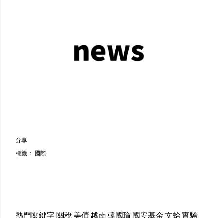
分享
標籤：
國際
熱門關鍵字
關稅
美債
越南
韓國瑜
國安基金
文蛤
實驗