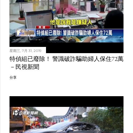
星期三, 7月 31, 2019
特偵組已廢除！ 警識破詐騙助婦人保住72萬
－民視新聞
分享