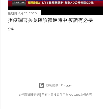
星期四, 4月 23, 2020
拒疫調官兵竟確診韓逆時中:疫調有必要
分享
技術提供：Blogger
台灣新聞搜尋網│所有內容搜尋引用自Youtube上傳內容