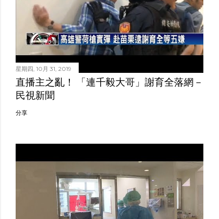
星期四, 10月 31, 2019
直播主之亂！ 「連千毅大哥」謝育全落網－
民視新聞
分享