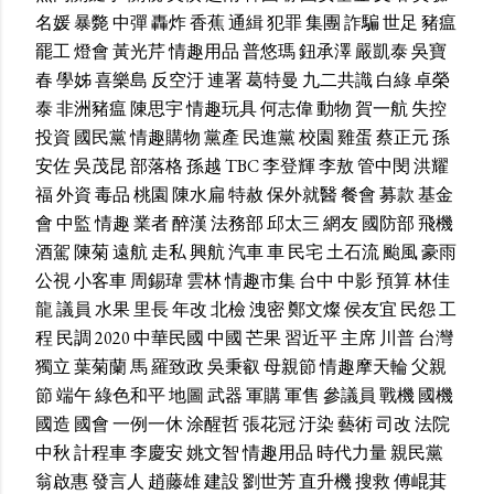
名媛
暴斃
中彈
轟炸
香蕉
通緝
犯罪
集團
詐騙
世足
豬瘟
罷工
燈會
黃光芹
情趣用品
普悠瑪
鈕承澤
嚴凱泰
吳寶
春
學姊
喜樂島
反空汙
連署
葛特曼
九二共識
白綠
卓榮
泰
非洲豬瘟
陳思宇
情趣玩具
何志偉
動物
賀一航
失控
投資
國民黨
情趣購物
黨產
民進黨
校園
雞蛋
蔡正元
孫
安佐
吳茂昆
部落格
孫越
TBC
李登輝
李敖
管中閔
洪耀
福
外資
毒品
桃園
陳水扁
特赦
保外就醫
餐會
募款
基金
會
中監
情趣
業者
醉漢
法務部
邱太三
網友
國防部
飛機
酒駕
陳菊
遠航
走私
興航
汽車
車
民宅
土石流
颱風
豪雨
公視
小客車
周錫瑋
雲林
情趣市集
台中
中影
預算
林佳
龍
議員
水果
里長
年改
北檢
洩密
鄭文燦
侯友宜
民怨
工
程
民調
2020
中華民國
中國
芒果
習近平
主席
川普
台灣
獨立
葉菊蘭
馬
羅致政
吳秉叡
母親節
情趣摩天輪
父親
節
端午
綠色和平
地圖
武器
軍購
軍售
參議員
戰機
國機
國造
國會
一例一休
涂醒哲
張花冠
汙染
藝術
司改
法院
中秋
計程車
李慶安
姚文智
情趣用品
時代力量
親民黨
翁啟惠
發言人
趙藤雄
建設
劉世芳
直升機
搜救
傅崐萁