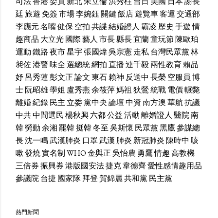
司法
香港
委員
新北
朱立倫
洪秀柱
台日
美國
日本
謝長
廷
旅遊
免簽
市場
李婉鈺
關鍵
飯店
遊覽車
客運
交通部
李應元
名嘴
健保
空拍
共諜
結婚證人
霸凌
歷史
手遊
情
趣商品
大立光
國際
藝人
市長
縣長
宜蘭
童玩節
陳歐珀
運動
鐵路
夜市
星宇
張國煒
吳宗憲
走私
台灣民眾黨
林
昶佐
港警
味全
選總統
網拍
直播
連千毅
兩性教育
賴品
妤
呂秀蓮
彭文正
論文
東石
賴神
反送中
長榮
空服員
博
士
阮昭雄
學姐
盧秀燕
余筱萍
媽祖
狄鶯
統戰
電價
輾斃
離婚
紀錄
民主
立委
黨中央
論壇
中資
南方澳
華航
抗議
中共
中間選民
楊秋興
六都
公益
活動
離婚證人
醫院
南
韓
勞動
余湘
罷韓
挺韓
冬至
吳斯懷
民眾黨
黑鷹
參謀總
長
沈一鳴
武漢肺炎
口罩
武漢
肺炎
新冠肺炎
陳時中
咳
嗽
發燒
實名制
WHO
金與正
吳怡農
勇鷹
情趣
高教機
三倍券
振興券
港版國安法
捷克
韋德齊
愛性感情趣用品
參議院
台捷
國家隊
拜登
賀錦麗
共和黨
民主黨
熱門新聞