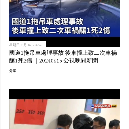
星期日, 6月 16, 2024
國道1拖吊車處理事故 後車撞上致二次車禍
釀1死2傷 ｜20240615 公視晚間新聞
分享