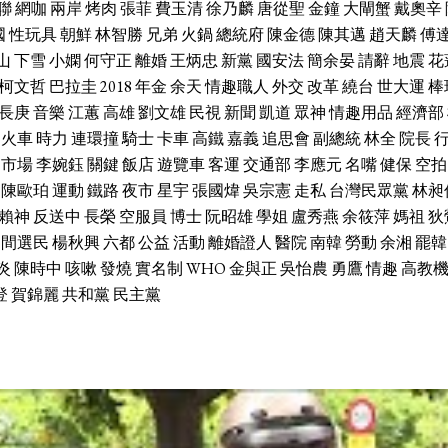
聯
網咖
兩岸
烤肉
張菲
費玉清
徐乃麟
唐從聖
金鐘
大閘蟹
戴奧辛
國
性玩具
朝鮮
林智勝
兄弟
火鍋
總統府
陳金德
陳其邁
趙天麟
傅
山
下雪
小嫻
何守正
離婚
王炳忠
新黨
國安法
簡余晏
請辭
地震
花
柯文哲
巴拉圭
2018
年金
余天
情趣職人
外交
改革
繞台
世大運
棒
長庚
音樂
江蕙
高雄
劉文雄
民視
新聞
凱道
眾神
情趣用品
經濟部
火車
時力
連環撞
騎士
卡車
高鐵
嘉義
追思會
副總統
林全
院長
市場
李婉鈺
關鍵
飯店
遊覽車
客運
交通部
李應元
名嘴
健保
空拍
陳歐珀
運動
鐵路
夜市
星宇
張國煒
吳宗憲
走私
台灣民眾黨
林昶
賴神
反送中
長榮
空服員
博士
阮昭雄
學姐
盧秀燕
余筱萍
媽祖
狄
中間選民
楊秋興
六都
公益
活動
離婚證人
醫院
南韓
勞動
余湘
罷韓
炎
陳時中
咳嗽
發燒
實名制
WHO
金與正
吳怡農
勇鷹
情趣
高教
登
賀錦麗
共和黨
民主黨