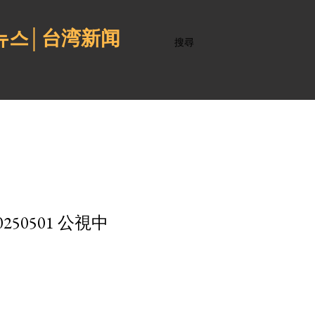
 뉴스│台湾新闻
搜尋
0501 公視中