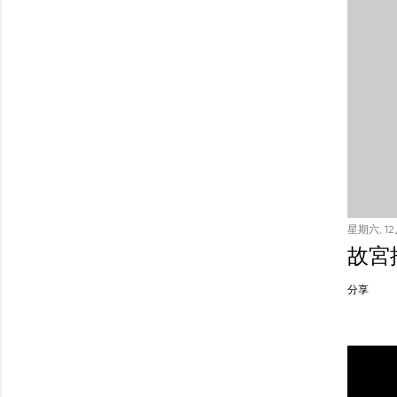
星期六, 12月
故宮
分享