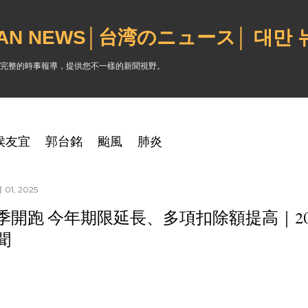
跳到主要內容
WAN NEWS│台湾のニュース│ 대만
完整的時事報導，提供您不一樣的新聞視野。
侯友宜
郭台銘
颱風
肺炎
01, 2025
季開跑 今年期限延長、多項扣除額提高｜2025
聞