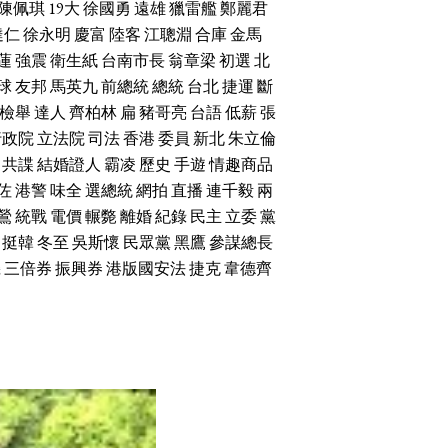
陳佩琪
19大
徐國勇
遠雄
獵雷艦
鄭麗君
達仁
徐永明
慶富
陸客
江聰淵
合庫
金馬
蓮
強震
衛生紙
台南市長
翁章梁
初選
北
球
友邦
馬英九
前總統
總統
台北
捷運
斷
檢舉
達人
齊柏林
扁
豬哥亮
台語
低薪
張
行政院
立法院
司法
香港
委員
新北
朱立倫
共諜
結婚證人
霸凌
歷史
手遊
情趣商品
佐
港警
味全
選總統
網拍
直播
連千毅
兩
鶯
統戰
電價
輾斃
離婚
紀錄
民主
立委
黨
挺韓
冬至
吳斯懷
民眾黨
黑鷹
參謀總長
機
三倍券
振興券
港版國安法
捷克
韋德齊