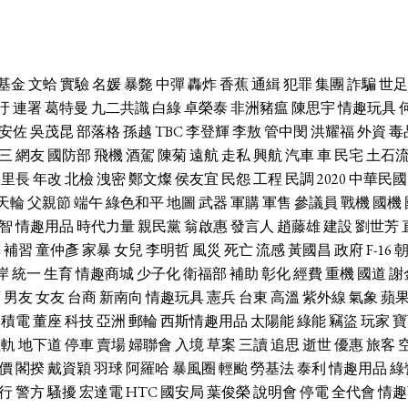
基金
文蛤
實驗
名媛
暴斃
中彈
轟炸
香蕉
通緝
犯罪
集團
詐騙
世足
汙
連署
葛特曼
九二共識
白綠
卓榮泰
非洲豬瘟
陳思宇
情趣玩具
安佐
吳茂昆
部落格
孫越
TBC
李登輝
李敖
管中閔
洪耀福
外資
毒
三
網友
國防部
飛機
酒駕
陳菊
遠航
走私
興航
汽車
車
民宅
土石
里長
年改
北檢
洩密
鄭文燦
侯友宜
民怨
工程
民調
2020
中華民國
天輪
父親節
端午
綠色和平
地圖
武器
軍購
軍售
參議員
戰機
國機
智
情趣用品
時代力量
親民黨
翁啟惠
發言人
趙藤雄
建設
劉世芳
休
補習
童仲彥
家暴
女兒
李明哲
風災
死亡
流感
黃國昌
政府
F-16
岸
統一
生育
情趣商城
少子化
衛福部
補助
彰化
經費
重機
國道
謝
席
男友
女友
台商
新南向
情趣玩具
憲兵
台東
高溫
紫外線
氣象
蘋
台積電
董座
科技
亞洲
郵輪
西斯情趣用品
太陽能
綠能
竊盜
玩家
寶
輕軌
地下道
停車
賣場
婦聯會
入境
草案
三讀
追思
逝世
優惠
旅客
價
閣揆
戴資穎
羽球
阿羅哈
暴風圈
輕颱
勞基法
泰利
情趣用品
綠
行
警方
騷擾
宏達電
HTC
國安局
葉俊榮
說明會
停電
全代會
情趣