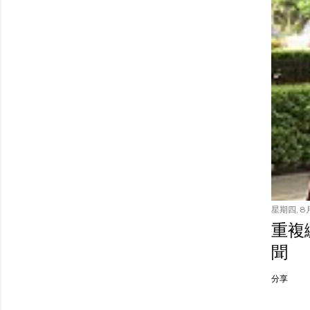
星期四, 8月
重複繳
聞
分享