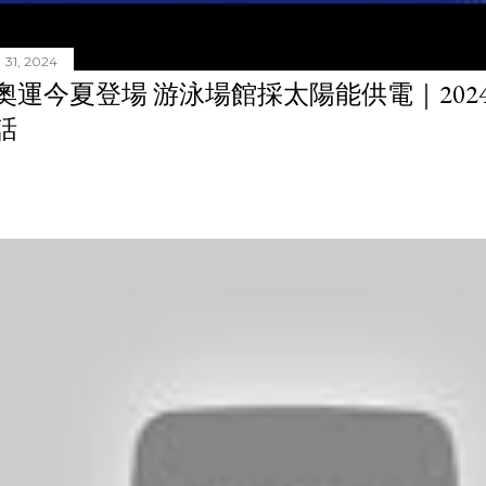
31, 2024
奧運今夏登場 游泳場館採太陽能供電｜20240
話