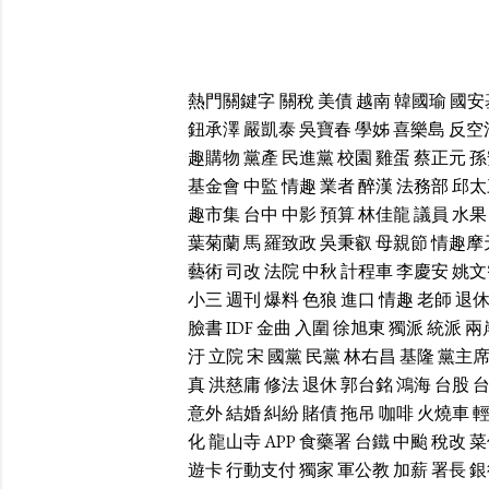
熱門關鍵字
關稅
美債
越南
韓國瑜
國安
鈕承澤
嚴凱泰
吳寶春
學姊
喜樂島
反空
趣購物
黨產
民進黨
校園
雞蛋
蔡正元
孫
基金會
中監
情趣
業者
醉漢
法務部
邱太
趣市集
台中
中影
預算
林佳龍
議員
水果
葉菊蘭
馬
羅致政
吳秉叡
母親節
情趣摩
藝術
司改
法院
中秋
計程車
李慶安
姚文
小三
週刊
爆料
色狼
進口
情趣
老師
退
臉書
IDF
金曲
入圍
徐旭東
獨派
統派
兩
汙
立院
宋
國黨
民黨
林右昌
基隆
黨主
真
洪慈庸
修法
退休
郭台銘
鴻海
台股
意外
結婚
糾紛
賭債
拖吊
咖啡
火燒車
化
龍山寺
APP
食藥署
台鐵
中颱
稅改
菜
遊卡
行動支付
獨家
軍公教
加薪
署長
銀