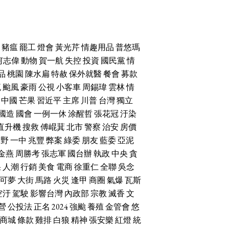
豬瘟
罷工
燈會
黃光芹
情趣用品
普悠瑪
何志偉
動物
賀一航
失控
投資
國民黨
情
品
桃園
陳水扁
特赦
保外就醫
餐會
募款
流
颱風
豪雨
公視
小客車
周錫瑋
雲林
情
中國
芒果
習近平
主席
川普
台灣
獨立
國造
國會
一例一休
涂醒哲
張花冠
汙染
直升機
搜救
傅崐萁
北市
警察
治安
房價
朝野
一中
兆豐
弊案
綠委
朋友
藍委
亞泥
金燕
周勝考
張志軍
國台辦
執政
中央
貪
果
人潮
行銷
美食
電商
徐重仁
全聯
吳念
可夢
大街
馬路
火災
逢甲
商圈
氣爆
瓦斯
空汙
駕駛
影響台灣
內政部
宗教
滅香
文
營
公投法
正名
2024
強颱
養殖
金管會
悠
商城
條款
雞排
白狼
精神
張安樂
紅燈
統