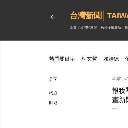
台灣新聞│TAI
匯集了台灣的新聞，為你提供最新、最
熱門關鍵字
柯文哲
賴清德
分享
星期四, 5月 
報稅
標籤
晝新
財經