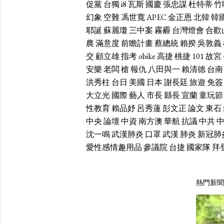
促黨
台獨
i8
瓦斯
國慶
張忠謀
杜特蒂
竹
幻象
空難
馮世寬
APEC
金正恩
北韓
韓
耶誕
蘇麗瓊
三中案
霧霾
台灣燈會
合歡
農
滿意度
前瞻計畫
蔡總統
賴揆
吳敦義
交
顧立雄
指考
obike
高捷
桃捷
101
故宮
安樂
老闆
槍
報仇
八田與一
賴清德
台南
洪秀柱
台日
美國
日本
謝長廷
旅遊
免簽
大立光
國際
藝人
市長
縣長
宜蘭
童玩節
性教育
賴品妤
呂秀蓮
彭文正
論文
東石
中央
論壇
中資
南方澳
華航
抗議
中共
沈一鳴
武漢肺炎
口罩
武漢
肺炎
新冠肺
愛性感情趣用品
參議院
台捷
國家隊
拜
熱門新聞