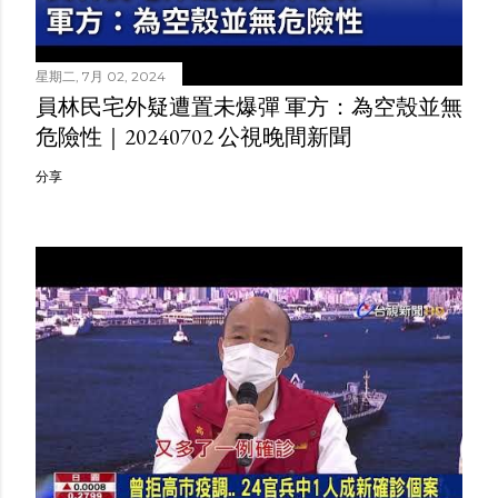
星期二, 7月 02, 2024
員林民宅外疑遭置未爆彈 軍方：為空殼並無
危險性｜20240702 公視晚間新聞
分享