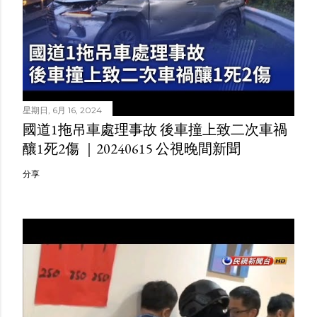
星期日, 6月 16, 2024
國道1拖吊車處理事故 後車撞上致二次車禍
釀1死2傷 ｜20240615 公視晚間新聞
分享