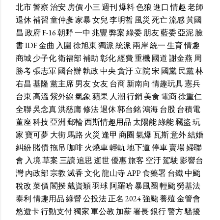
北市
警察
治安
房價
小三
週刊
爆料
色狼
進口
情趣
老師
退休
補習
童仲彥
家暴
女兒
李明哲
風災
死亡
流感
黃國
昌
政府
F-16
朝野
一中
兆豐
弊案
綠委
朋友
藍委
亞泥
臉
書
IDF
金曲
入圍
徐旭東
獨派
統派
兩岸
統一
生育
情趣
商城
少子化
衛福部
補助
彰化
經費
重機
國道
謝金燕
周
勝考
張志軍
國台辦
執政
中央
貪汙
立院
宋
國黨
民黨
林
右昌
基隆
黨主席
男友
女友
台商
新南向
情趣玩具
憲兵
台東
高溫
紫外線
氣象
蘋果
人潮
行銷
美食
電商
徐重仁
全聯
吳念真
洪慈庸
修法
退休
郭台銘
鴻海
台股
台積電
董座
科技
亞洲
郵輪
西斯情趣用品
太陽能
綠能
竊盜
玩
家
寶可夢
大街
馬路
火災
逢甲
商圈
氣爆
瓦斯
意外
結婚
糾紛
賭債
拖吊
咖啡
火燒車
輕軌
地下道
停車
賣場
婦聯
會
入境
草案
三讀
追思
逝世
優惠
旅客
空汙
駕駛
影響台
灣
內政部
宗教
滅香
文化
龍山寺
APP
食藥署
台鐵
中颱
稅改
菜價
閣揆
戴資穎
羽球
阿羅哈
暴風圈
輕颱
勞基法
泰利
情趣用品
綠營
公投法
正名
2024
強颱
養殖
金管會
悠遊卡
行動支付
獨家
軍公教
加薪
署長
銀行
警方
騷擾