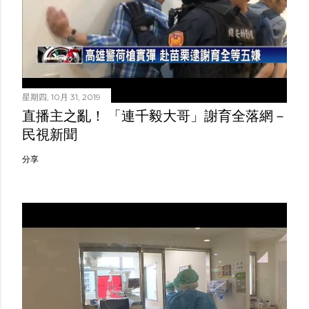
星期四, 10月 31, 2019
直播主之亂！ 「連千毅大哥」謝育全落網－
民視新聞
分享