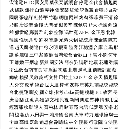
宏達電
HTC
國安局
葉俊榮
說明會
停電
全代會
情趣商
城
條款
雞排
白狼
精神
張安樂
紅燈
統促黨
台獨
i8
瓦斯
國慶
張忠謀
杜特蒂
竹聯
網咖
兩岸
烤肉
張菲
費玉清
徐
乃麟
唐從聖
金鐘
大閘蟹
戴奧辛
陳佩琪
19大
徐國勇
遠
雄
獵雷艦
鄭麗君
幻象
空難
馮世寬
APEC
金正恩
北韓
韓國
性玩具
朝鮮
林智勝
兄弟
火鍋
總統府
陳金德
陳其
邁
趙天麟
傅達仁
徐永明
慶富
陸客
江聰淵
合庫
金馬
耶
誕
蘇麗瓊
三中案
霧霾
台灣燈會
合歡山
下雪
小嫻
何守
正
離婚
王炳忠
新黨
國安法
簡余晏
請辭
地震
花蓮
強震
衛生紙
台南市長
翁章梁
初選
北農
滿意度
前瞻計畫
蔡
總統
賴揆
吳敦義
柯文哲
巴拉圭
2018
年金
余天
情趣職
人
外交
改革
繞台
世大運
棒球
友邦
馬英九
前總統
總統
台北
捷運
斷交
顧立雄
指考
obike
高捷
桃捷
101
故宮
長
庚
音樂
江蕙
高雄
劉文雄
民視
新聞
凱道
眾神
情趣用品
經濟部
檢舉
達人
齊柏林
扁
豬哥亮
台語
低薪
張安樂
老
闆
槍
報仇
八田與一
賴清德
台南
火車
時力
連環撞
騎士
卡車
高鐵
嘉義
追思會
副總統
林全
院長
行政院
立法院