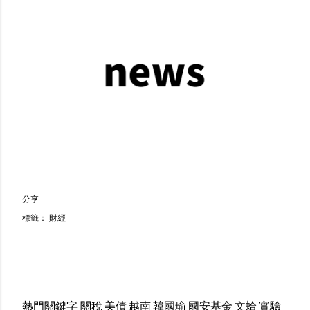
分享
標籤：
財經
熱門關鍵字
關稅
美債
越南
韓國瑜
國安基金
文蛤
實驗