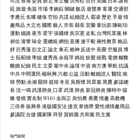
司法
香港
委員
新北
朱立倫
洪秀柱
台日
美國
日本
謝長
廷
旅遊
免簽
市場
李婉鈺
關鍵
飯店
遊覽車
客運
交通部
李應元
名嘴
健保
空拍
共諜
結婚證人
霸凌
歷史
手遊
情
趣商品
大立光
國際
藝人
市長
縣長
宜蘭
童玩節
陳歐珀
運動
鐵路
夜市
星宇
張國煒
吳宗憲
走私
台灣民眾黨
林
昶佐
港警
味全
選總統
網拍
直播
連千毅
兩性教育
賴品
妤
呂秀蓮
彭文正
論文
東石
賴神
反送中
長榮
空服員
博
士
阮昭雄
學姐
盧秀燕
余筱萍
媽祖
狄鶯
統戰
電價
輾斃
離婚
紀錄
民主
立委
黨中央
論壇
中資
南方澳
華航
抗議
中共
中間選民
楊秋興
六都
公益
活動
離婚證人
醫院
南
韓
勞動
余湘
罷韓
挺韓
冬至
吳斯懷
民眾黨
黑鷹
參謀總
長
沈一鳴
武漢肺炎
口罩
武漢
肺炎
新冠肺炎
陳時中
咳
嗽
發燒
實名制
WHO
金與正
吳怡農
勇鷹
情趣
高教機
三倍券
振興券
港版國安法
捷克
韋德齊
愛性感情趣用品
參議院
台捷
國家隊
拜登
賀錦麗
共和黨
民主黨
熱門新聞