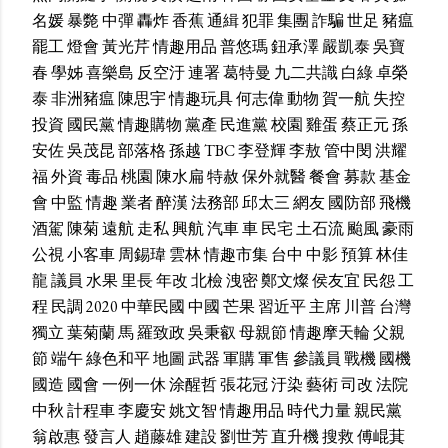
名媛
暴斃
中彈
轟炸
香蕉
通緝
犯罪
集團
詐騙
世足
豬瘟
罷工
燈會
黃光芹
情趣用品
普悠瑪
鈕承澤
嚴凱泰
吳寶
春
學姊
喜樂島
反空汙
連署
葛特曼
九二共識
白綠
卓榮
泰
非洲豬瘟
陳思宇
情趣玩具
何志偉
動物
賀一航
失控
投資
國民黨
情趣購物
黨產
民進黨
校園
雞蛋
蔡正元
孫
安佐
吳茂昆
部落格
孫越
TBC
李登輝
李敖
管中閔
洪耀
福
外資
毒品
桃園
陳水扁
特赦
保外就醫
餐會
募款
基金
會
中監
情趣
業者
醉漢
法務部
邱太三
網友
國防部
飛機
酒駕
陳菊
遠航
走私
興航
汽車
車
民宅
土石流
颱風
豪雨
公視
小客車
周錫瑋
雲林
情趣市集
台中
中影
預算
林佳
龍
議員
水果
里長
年改
北檢
洩密
鄭文燦
侯友宜
民怨
工
程
民調
2020
中華民國
中國
芒果
習近平
主席
川普
台灣
獨立
葉菊蘭
馬
羅致政
吳秉叡
母親節
情趣摩天輪
父親
節
端午
綠色和平
地圖
武器
軍購
軍售
參議員
戰機
國機
國造
國會
一例一休
涂醒哲
張花冠
汙染
藝術
司改
法院
中秋
計程車
李慶安
姚文智
情趣用品
時代力量
親民黨
翁啟惠
發言人
趙藤雄
建設
劉世芳
直升機
搜救
傅崐萁