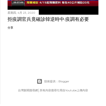
星期四, 4月 23, 2020
拒疫調官兵竟確診韓逆時中:疫調有必要
分享
技術提供：Blogger
台灣新聞搜尋網│所有內容搜尋引用自Youtube上傳內容