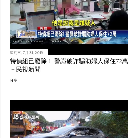
星期三, 7月 31, 2019
特偵組已廢除！ 警識破詐騙助婦人保住72萬
－民視新聞
分享