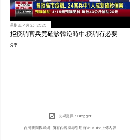
星期四, 4月 23, 2020
拒疫調官兵竟確診韓逆時中:疫調有必要
分享
技術提供：Blogger
台灣新聞搜尋網│所有內容搜尋引用自Youtube上傳內容