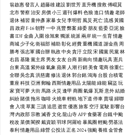
翁啟惠
發言人
趙藤雄
建設
劉世芳
直升機
搜救
傅崐萁
北市
警察
治安
房價
小三
週刊
爆料
色狼
進口
情趣
老師
退休
補習
童仲彥
家暴
女兒
李明哲
風災
死亡
流感
黃國
昌
政府
F-16
朝野
一中
兆豐
弊案
綠委
朋友
藍委
亞泥
臉
書
IDF
金曲
入圍
徐旭東
獨派
統派
兩岸
統一
生育
情趣
商城
少子化
衛福部
補助
彰化
經費
重機
國道
謝金燕
周
勝考
張志軍
國台辦
執政
中央
貪汙
立院
宋
國黨
民黨
林
右昌
基隆
黨主席
男友
女友
台商
新南向
情趣玩具
憲兵
台東
高溫
紫外線
氣象
蘋果
人潮
行銷
美食
電商
徐重仁
全聯
吳念真
洪慈庸
修法
退休
郭台銘
鴻海
台股
台積電
董座
科技
亞洲
郵輪
西斯情趣用品
太陽能
綠能
竊盜
玩
家
寶可夢
大街
馬路
火災
逢甲
商圈
氣爆
瓦斯
意外
結婚
糾紛
賭債
拖吊
咖啡
火燒車
輕軌
地下道
停車
賣場
婦聯
會
入境
草案
三讀
追思
逝世
優惠
旅客
空汙
駕駛
影響台
灣
內政部
宗教
滅香
文化
龍山寺
APP
食藥署
台鐵
中颱
稅改
菜價
閣揆
戴資穎
羽球
阿羅哈
暴風圈
輕颱
勞基法
泰利
情趣用品
綠營
公投法
正名
2024
強颱
養殖
金管會