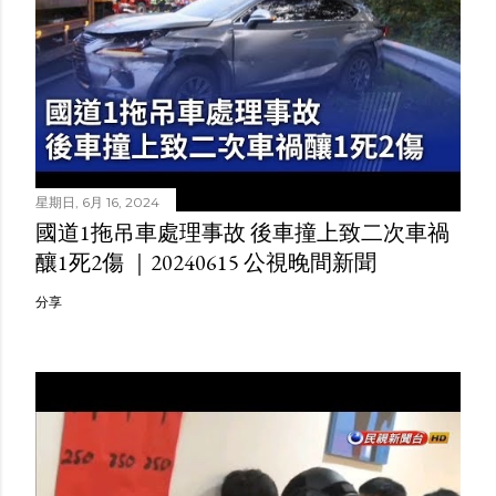
星期日, 6月 16, 2024
國道1拖吊車處理事故 後車撞上致二次車禍
釀1死2傷 ｜20240615 公視晚間新聞
分享