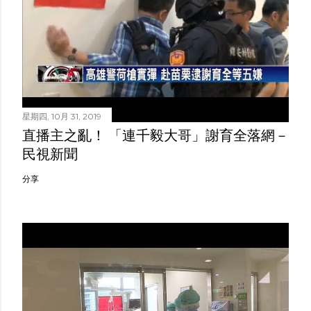
星期四, 10月 31, 2019
直播主之亂！ 「連千毅大哥」謝育全落網－
民視新聞
分享