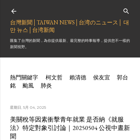
跳到主要內容
台灣新聞│TAIWAN NEWS│台湾のニュース│ 대
만 뉴스│台湾新闻
匯集了台灣的新聞，為你提供最新、最完整的時事報導，提供您不一樣的
新聞視野。
熱門關鍵字
柯文哲
賴清德
侯友宜
郭台
銘
颱風
肺炎
星期日, 5月 04, 2025
美關稅等因素衝擊青年就業 是否納《就服
法》特定對象引討論｜20250504 公視中晝新
聞