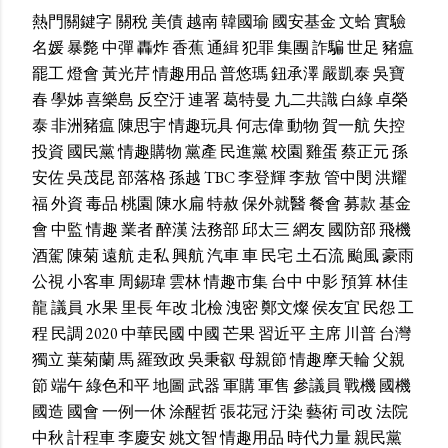
熱門關鍵字
關稅
美債
越南
韓國瑜
國安基金
文蛤
實驗
名媛
暴斃
中彈
轟炸
香蕉
通緝
犯罪
集團
詐騙
世足
豬瘟
罷工
燈會
黃光芹
情趣用品
普悠瑪
鈕承澤
嚴凱泰
吳寶
春
學姊
喜樂島
反空汙
連署
葛特曼
九二共識
白綠
卓榮
泰
非洲豬瘟
陳思宇
情趣玩具
何志偉
動物
賀一航
失控
投資
國民黨
情趣購物
黨產
民進黨
校園
雞蛋
蔡正元
孫
安佐
吳茂昆
部落格
孫越
TBC
李登輝
李敖
管中閔
洪耀
福
外資
毒品
桃園
陳水扁
特赦
保外就醫
餐會
募款
基金
會
中監
情趣
業者
醉漢
法務部
邱太三
網友
國防部
飛機
酒駕
陳菊
遠航
走私
興航
汽車
車
民宅
土石流
颱風
豪雨
公視
小客車
周錫瑋
雲林
情趣市集
台中
中影
預算
林佳
龍
議員
水果
里長
年改
北檢
洩密
鄭文燦
侯友宜
民怨
工
程
民調
2020
中華民國
中國
芒果
習近平
主席
川普
台灣
獨立
葉菊蘭
馬
羅致政
吳秉叡
母親節
情趣摩天輪
父親
節
端午
綠色和平
地圖
武器
軍購
軍售
參議員
戰機
國機
國造
國會
一例一休
涂醒哲
張花冠
汙染
藝術
司改
法院
中秋
計程車
李慶安
姚文智
情趣用品
時代力量
親民黨