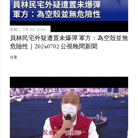
星期二, 7月 02, 2024
員林民宅外疑遭置未爆彈 軍方：為空殼並無
危險性｜20240702 公視晚間新聞
分享