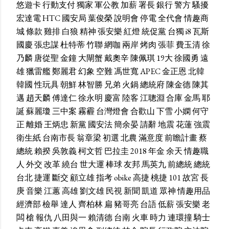
悠遊卡
行動支付
獨家
軍公教
加薪
署長
銀行
警方
騷擾
宏達電
HTC
國安局
葉俊榮
說明會
停電
全代會
情趣商
城
條款
雞排
白狼
精神
張安樂
紅燈
統促黨
台獨
i8
瓦斯
國慶
張忠謀
杜特蒂
竹聯
網咖
兩岸
烤肉
張菲
費玉清
徐
乃麟
唐從聖
金鐘
大閘蟹
戴奧辛
陳佩琪
19大
徐國勇
遠
雄
獵雷艦
鄭麗君
幻象
空難
馮世寬
APEC
金正恩
北韓
韓國
性玩具
朝鮮
林智勝
兄弟
火鍋
總統府
陳金德
陳其
邁
趙天麟
傅達仁
徐永明
慶富
陸客
江聰淵
合庫
金馬
耶
誕
蘇麗瓊
三中案
霧霾
台灣燈會
合歡山
下雪
小嫻
何守
正
離婚
王炳忠
新黨
國安法
簡余晏
請辭
地震
花蓮
強震
衛生紙
台南市長
翁章梁
初選
北農
滿意度
前瞻計畫
蔡
總統
賴揆
吳敦義
柯文哲
巴拉圭
2018
年金
余天
情趣職
人
外交
改革
繞台
世大運
棒球
友邦
馬英九
前總統
總統
台北
捷運
斷交
顧立雄
指考
obike
高捷
桃捷
101
故宮
長
庚
音樂
江蕙
高雄
劉文雄
民視
新聞
凱道
眾神
情趣用品
經濟部
檢舉
達人
齊柏林
扁
豬哥亮
台語
低薪
張安樂
老
闆
槍
報仇
八田與一
賴清德
台南
火車
時力
連環撞
騎士