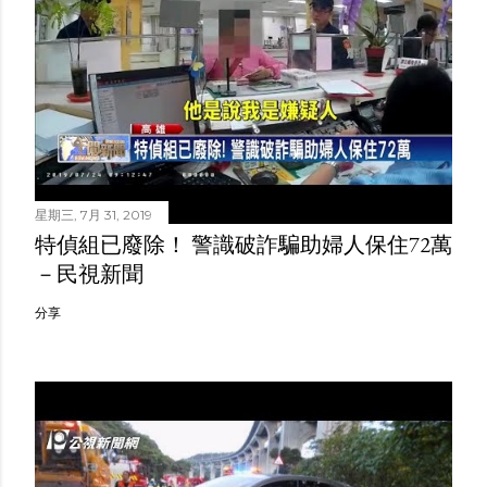
星期三, 7月 31, 2019
特偵組已廢除！ 警識破詐騙助婦人保住72萬
－民視新聞
分享