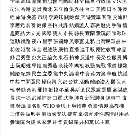
卡車
高鐵
嘉義
追思會
副總統
林全
院長
行政院
立法院
司法
香港
委員
新北
朱立倫
洪秀柱
台日
美國
日本
謝長
廷
旅遊
免簽
市場
李婉鈺
關鍵
飯店
遊覽車
客運
交通部
李應元
名嘴
健保
空拍
共諜
結婚證人
霸凌
歷史
手遊
情
趣商品
大立光
國際
藝人
市長
縣長
宜蘭
童玩節
陳歐珀
運動
鐵路
夜市
星宇
張國煒
吳宗憲
走私
台灣民眾黨
林
昶佐
港警
味全
選總統
網拍
直播
連千毅
兩性教育
賴品
妤
呂秀蓮
彭文正
論文
東石
賴神
反送中
長榮
空服員
博
士
阮昭雄
學姐
盧秀燕
余筱萍
媽祖
狄鶯
統戰
電價
輾斃
離婚
紀錄
民主
立委
黨中央
論壇
中資
南方澳
華航
抗議
中共
中間選民
楊秋興
六都
公益
活動
離婚證人
醫院
南
韓
勞動
余湘
罷韓
挺韓
冬至
吳斯懷
民眾黨
黑鷹
參謀總
長
沈一鳴
武漢肺炎
口罩
武漢
肺炎
新冠肺炎
陳時中
咳
嗽
發燒
實名制
WHO
金與正
吳怡農
勇鷹
情趣
高教機
三倍券
振興券
港版國安法
捷克
韋德齊
愛性感情趣用品
參議院
台捷
國家隊
拜登
賀錦麗
共和黨
民主黨