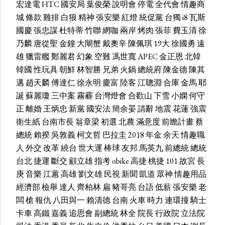
宏達電
HTC
國安局
葉俊榮
說明會
停電
全代會
情趣商
城
條款
雞排
白狼
精神
張安樂
紅燈
統促黨
台獨
i8
瓦斯
國慶
張忠謀
杜特蒂
竹聯
網咖
兩岸
烤肉
張菲
費玉清
徐
乃麟
唐從聖
金鐘
大閘蟹
戴奧辛
陳佩琪
19大
徐國勇
遠
雄
獵雷艦
鄭麗君
幻象
空難
馮世寬
APEC
金正恩
北韓
韓國
性玩具
朝鮮
林智勝
兄弟
火鍋
總統府
陳金德
陳其
邁
趙天麟
傅達仁
徐永明
慶富
陸客
江聰淵
合庫
金馬
耶
誕
蘇麗瓊
三中案
霧霾
台灣燈會
合歡山
下雪
小嫻
何守
正
離婚
王炳忠
新黨
國安法
簡余晏
請辭
地震
花蓮
強震
衛生紙
台南市長
翁章梁
初選
北農
滿意度
前瞻計畫
蔡
總統
賴揆
吳敦義
柯文哲
巴拉圭
2018
年金
余天
情趣職
人
外交
改革
繞台
世大運
棒球
友邦
馬英九
前總統
總統
台北
捷運
斷交
顧立雄
指考
obike
高捷
桃捷
101
故宮
長
庚
音樂
江蕙
高雄
劉文雄
民視
新聞
凱道
眾神
情趣用品
經濟部
檢舉
達人
齊柏林
扁
豬哥亮
台語
低薪
張安樂
老
闆
槍
報仇
八田與一
賴清德
台南
火車
時力
連環撞
騎士
卡車
高鐵
嘉義
追思會
副總統
林全
院長
行政院
立法院