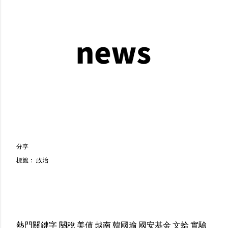
分享
標籤：
政治
熱門關鍵字
關稅
美債
越南
韓國瑜
國安基金
文蛤
實驗