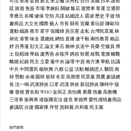
司法
香港
委員
新北
朱立倫
洪秀柱
台日
美國
日本
謝長
廷
旅遊
免簽
市場
李婉鈺
關鍵
飯店
遊覽車
客運
交通部
李應元
名嘴
健保
空拍
共諜
結婚證人
霸凌
歷史
手遊
情
趣商品
大立光
國際
藝人
市長
縣長
宜蘭
童玩節
陳歐珀
運動
鐵路
夜市
星宇
張國煒
吳宗憲
走私
台灣民眾黨
林
昶佐
港警
味全
選總統
網拍
直播
連千毅
兩性教育
賴品
妤
呂秀蓮
彭文正
論文
東石
賴神
反送中
長榮
空服員
博
士
阮昭雄
學姐
盧秀燕
余筱萍
媽祖
狄鶯
統戰
電價
輾斃
離婚
紀錄
民主
立委
黨中央
論壇
中資
南方澳
華航
抗議
中共
中間選民
楊秋興
六都
公益
活動
離婚證人
醫院
南
韓
勞動
余湘
罷韓
挺韓
冬至
吳斯懷
民眾黨
黑鷹
參謀總
長
沈一鳴
武漢肺炎
口罩
武漢
肺炎
新冠肺炎
陳時中
咳
嗽
發燒
實名制
WHO
金與正
吳怡農
勇鷹
情趣
高教機
三倍券
振興券
港版國安法
捷克
韋德齊
愛性感情趣用品
參議院
台捷
國家隊
拜登
賀錦麗
共和黨
民主黨
熱門新聞