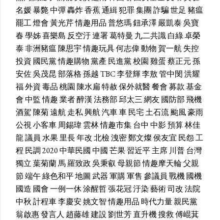
名媛
暴斃
中彈
轟炸
香蕉
通緝
犯罪
集團
詐騙
世足
豬瘟
罷工
燈會
黃光芹
情趣用品
普悠瑪
鈕承澤
嚴凱泰
吳寶
春
學姊
喜樂島
反空汙
連署
葛特曼
九二共識
白綠
卓榮
泰
非洲豬瘟
陳思宇
情趣玩具
何志偉
動物
賀一航
失控
投資
國民黨
情趣購物
黨產
民進黨
校園
雞蛋
蔡正元
孫
安佐
吳茂昆
部落格
孫越
TBC
李登輝
李敖
管中閔
洪耀
福
外資
毒品
桃園
陳水扁
特赦
保外就醫
餐會
募款
基金
會
中監
情趣
業者
醉漢
法務部
邱太三
網友
國防部
飛機
酒駕
陳菊
遠航
走私
興航
汽車
車
民宅
土石流
颱風
豪雨
公視
小客車
周錫瑋
雲林
情趣市集
台中
中影
預算
林佳
龍
議員
水果
里長
年改
北檢
洩密
鄭文燦
侯友宜
民怨
工
程
民調
2020
中華民國
中國
芒果
習近平
主席
川普
台灣
獨立
葉菊蘭
馬
羅致政
吳秉叡
母親節
情趣摩天輪
父親
節
端午
綠色和平
地圖
武器
軍購
軍售
參議員
戰機
國機
國造
國會
一例一休
涂醒哲
張花冠
汙染
藝術
司改
法院
中秋
計程車
李慶安
姚文智
情趣用品
時代力量
親民黨
翁啟惠
發言人
趙藤雄
建設
劉世芳
直升機
搜救
傅崐萁