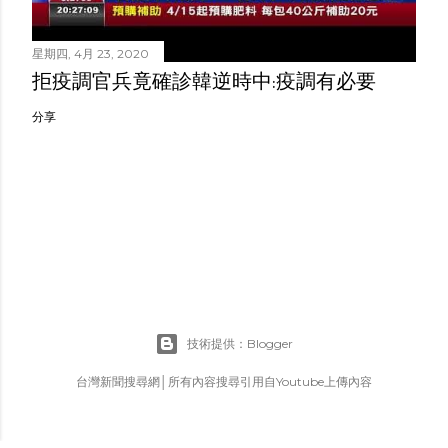
星期四, 4月 23, 2020
拒疫調官兵竟確診韓逆時中:疫調有必要
分享
技術提供：Blogger
台灣新聞搜尋網│所有內容搜尋引用自Youtube上傳內容