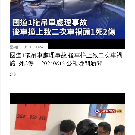
星期日, 6月 16, 2024
國道1拖吊車處理事故 後車撞上致二次車禍
釀1死2傷 ｜20240615 公視晚間新聞
分享