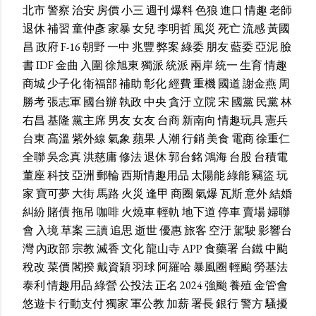
北市
警察
治安
房價
小三
週刊
爆料
色狼
進口
情趣
老師
退休
補習
童仲彥
家暴
女兒
李明哲
風災
死亡
流感
黃國
昌
政府
F-16
朝野
一中
兆豐
弊案
綠委
朋友
藍委
亞泥
臉
書
IDF
金曲
入圍
徐旭東
獨派
統派
兩岸
統一
生育
情趣
商城
少子化
衛福部
補助
彰化
經費
重機
國道
謝金燕
周
勝考
張志軍
國台辦
執政
中央
貪汙
立院
宋
國黨
民黨
林
右昌
基隆
黨主席
男友
女友
台商
新南向
情趣玩具
憲兵
台東
高溫
紫外線
氣象
蘋果
人潮
行銷
美食
電商
徐重仁
全聯
吳念真
洪慈庸
修法
退休
郭台銘
鴻海
台股
台積電
董座
科技
亞洲
郵輪
西斯情趣用品
太陽能
綠能
竊盜
玩
家
寶可夢
大街
馬路
火災
逢甲
商圈
氣爆
瓦斯
意外
結婚
糾紛
賭債
拖吊
咖啡
火燒車
輕軌
地下道
停車
賣場
婦聯
會
入境
草案
三讀
追思
逝世
優惠
旅客
空汙
駕駛
影響台
灣
內政部
宗教
滅香
文化
龍山寺
APP
食藥署
台鐵
中颱
稅改
菜價
閣揆
戴資穎
羽球
阿羅哈
暴風圈
輕颱
勞基法
泰利
情趣用品
綠營
公投法
正名
2024
強颱
養殖
金管會
悠遊卡
行動支付
獨家
軍公教
加薪
署長
銀行
警方
騷擾