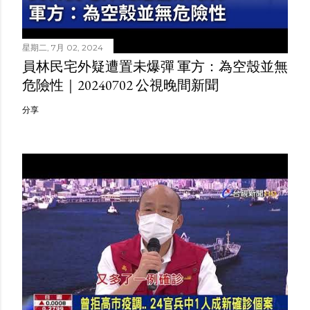
星期二, 7月 02, 2024
員林民宅外疑遭置未爆彈 軍方：為空殼並無
危險性｜20240702 公視晚間新聞
分享