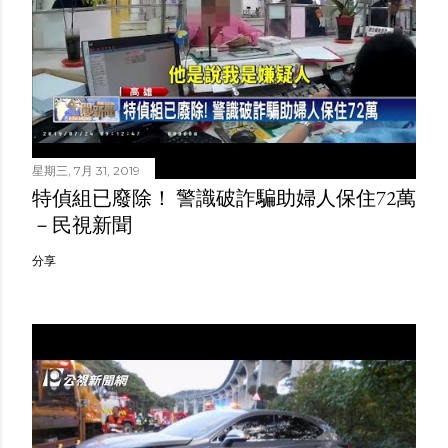
星期三, 7月 31, 2019
特偵組已廢除！ 警識破詐騙助婦人保住72萬
－民視新聞
分享