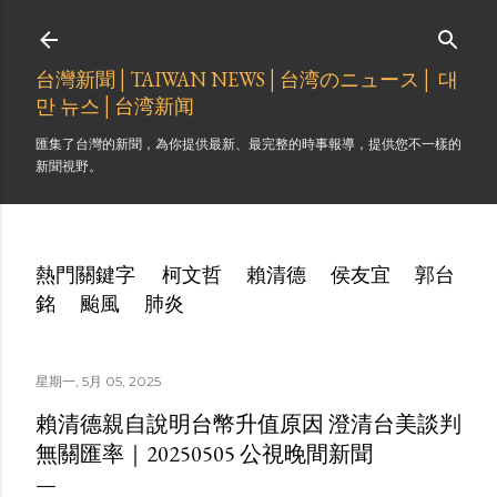
跳到主要內容
台灣新聞│TAIWAN NEWS│台湾のニュース│ 대
만 뉴스│台湾新闻
匯集了台灣的新聞，為你提供最新、最完整的時事報導，提供您不一樣的
新聞視野。
熱門關鍵字
柯文哲
賴清德
侯友宜
郭台
銘
颱風
肺炎
星期一, 5月 05, 2025
賴清德親自說明台幣升值原因 澄清台美談判
無關匯率｜20250505 公視晚間新聞