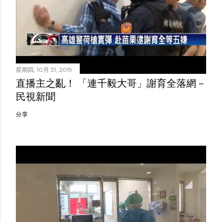
星期四, 10月 31, 2019
直播主之亂！ 「連千毅大哥」謝育全落網－
民視新聞
分享