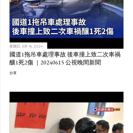
星期日, 6月 16, 2024
國道1拖吊車處理事故 後車撞上致二次車禍
釀1死2傷 ｜20240615 公視晚間新聞
分享