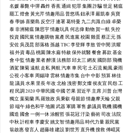
名媛
暴斃
中彈
轟炸
香蕉
通緝
犯罪
集團
詐騙
世足
豬瘟
罷工
燈會
黃光芹
情趣用品
普悠瑪
鈕承澤
嚴凱泰
吳寶
春
學姊
喜樂島
反空汙
連署
葛特曼
九二共識
白綠
卓榮
泰
非洲豬瘟
陳思宇
情趣玩具
何志偉
動物
賀一航
失控
投資
國民黨
情趣購物
黨產
民進黨
校園
雞蛋
蔡正元
孫
安佐
吳茂昆
部落格
孫越
TBC
李登輝
李敖
管中閔
洪耀
福
外資
毒品
桃園
陳水扁
特赦
保外就醫
餐會
募款
基金
會
中監
情趣
業者
醉漢
法務部
邱太三
網友
國防部
飛機
酒駕
陳菊
遠航
走私
興航
汽車
車
民宅
土石流
颱風
豪雨
公視
小客車
周錫瑋
雲林
情趣市集
台中
中影
預算
林佳
龍
議員
水果
里長
年改
北檢
洩密
鄭文燦
侯友宜
民怨
工
程
民調
2020
中華民國
中國
芒果
習近平
主席
川普
台灣
獨立
葉菊蘭
馬
羅致政
吳秉叡
母親節
情趣摩天輪
父親
節
端午
綠色和平
地圖
武器
軍購
軍售
參議員
戰機
國機
國造
國會
一例一休
涂醒哲
張花冠
汙染
藝術
司改
法院
中秋
計程車
李慶安
姚文智
情趣用品
時代力量
親民黨
翁啟惠
發言人
趙藤雄
建設
劉世芳
直升機
搜救
傅崐萁