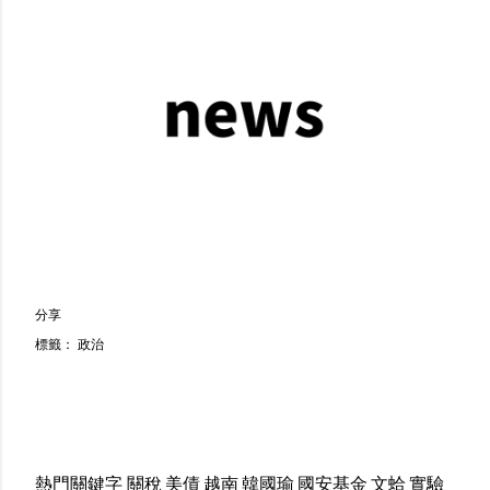
分享
標籤：
政治
熱門關鍵字
關稅
美債
越南
韓國瑜
國安基金
文蛤
實驗