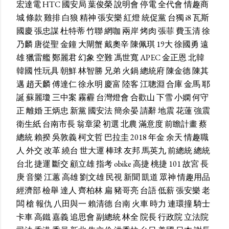
宏達電
HTC
國安局
葉俊榮
說明會
停電
全代會
情趣商
城
條款
雞排
白狼
精神
張安樂
紅燈
統促黨
台獨
i8
瓦斯
國慶
張忠謀
杜特蒂
竹聯
網咖
兩岸
烤肉
張菲
費玉清
徐
乃麟
唐從聖
金鐘
大閘蟹
戴奧辛
陳佩琪
19大
徐國勇
遠
雄
獵雷艦
鄭麗君
幻象
空難
馮世寬
APEC
金正恩
北韓
韓國
性玩具
朝鮮
林智勝
兄弟
火鍋
總統府
陳金德
陳其
邁
趙天麟
傅達仁
徐永明
慶富
陸客
江聰淵
合庫
金馬
耶
誕
蘇麗瓊
三中案
霧霾
台灣燈會
合歡山
下雪
小嫻
何守
正
離婚
王炳忠
新黨
國安法
簡余晏
請辭
地震
花蓮
強震
衛生紙
台南市長
翁章梁
初選
北農
滿意度
前瞻計畫
蔡
總統
賴揆
吳敦義
柯文哲
巴拉圭
2018
年金
余天
情趣職
人
外交
改革
繞台
世大運
棒球
友邦
馬英九
前總統
總統
台北
捷運
斷交
顧立雄
指考
obike
高捷
桃捷
101
故宮
長
庚
音樂
江蕙
高雄
劉文雄
民視
新聞
凱道
眾神
情趣用品
經濟部
檢舉
達人
齊柏林
扁
豬哥亮
台語
低薪
張安樂
老
闆
槍
報仇
八田與一
賴清德
台南
火車
時力
連環撞
騎士
卡車
高鐵
嘉義
追思會
副總統
林全
院長
行政院
立法院