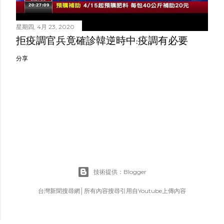
星期四, 4月 23, 2020
拒疫調官兵竟確診韓逆時中:疫調有必要
分享
技術提供：Blogger
台灣新聞搜尋網│所有內容搜尋引用自Youtube上傳內容