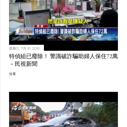
星期三, 7月 31, 2019
特偵組已廢除！ 警識破詐騙助婦人保住72萬
－民視新聞
分享