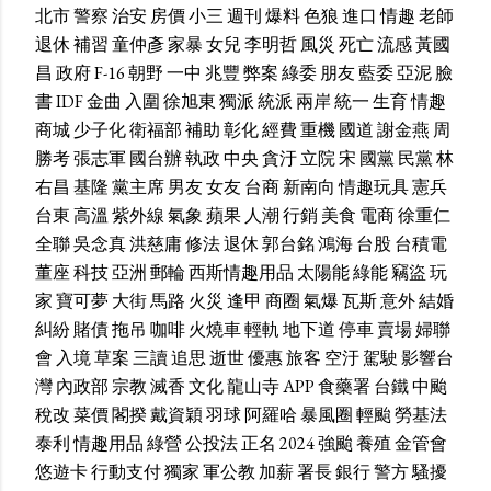
北市
警察
治安
房價
小三
週刊
爆料
色狼
進口
情趣
老師
退休
補習
童仲彥
家暴
女兒
李明哲
風災
死亡
流感
黃國
昌
政府
F-16
朝野
一中
兆豐
弊案
綠委
朋友
藍委
亞泥
臉
書
IDF
金曲
入圍
徐旭東
獨派
統派
兩岸
統一
生育
情趣
商城
少子化
衛福部
補助
彰化
經費
重機
國道
謝金燕
周
勝考
張志軍
國台辦
執政
中央
貪汙
立院
宋
國黨
民黨
林
右昌
基隆
黨主席
男友
女友
台商
新南向
情趣玩具
憲兵
台東
高溫
紫外線
氣象
蘋果
人潮
行銷
美食
電商
徐重仁
全聯
吳念真
洪慈庸
修法
退休
郭台銘
鴻海
台股
台積電
董座
科技
亞洲
郵輪
西斯情趣用品
太陽能
綠能
竊盜
玩
家
寶可夢
大街
馬路
火災
逢甲
商圈
氣爆
瓦斯
意外
結婚
糾紛
賭債
拖吊
咖啡
火燒車
輕軌
地下道
停車
賣場
婦聯
會
入境
草案
三讀
追思
逝世
優惠
旅客
空汙
駕駛
影響台
灣
內政部
宗教
滅香
文化
龍山寺
APP
食藥署
台鐵
中颱
稅改
菜價
閣揆
戴資穎
羽球
阿羅哈
暴風圈
輕颱
勞基法
泰利
情趣用品
綠營
公投法
正名
2024
強颱
養殖
金管會
悠遊卡
行動支付
獨家
軍公教
加薪
署長
銀行
警方
騷擾