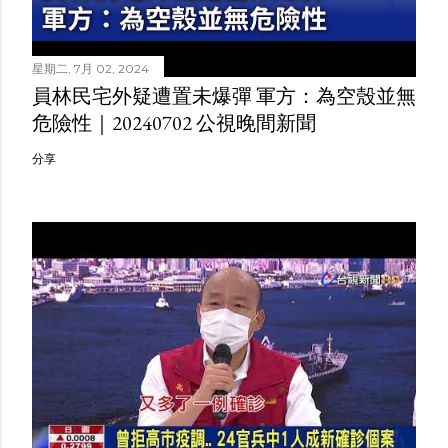
星期二, 7月 02, 2024
員林民宅外疑遭置未爆彈 軍方：為空殼並無
危險性｜20240702 公視晚間新聞
分享