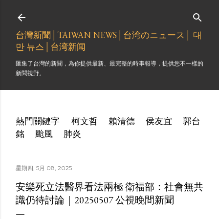
跳到主要內容
台灣新聞│TAIWAN NEWS│台湾のニュース│ 대
만 뉴스│台湾新闻
匯集了台灣的新聞，為你提供最新、最完整的時事報導，提供您不一樣的
新聞視野。
熱門關鍵字
柯文哲
賴清德
侯友宜
郭台
銘
颱風
肺炎
星期四, 5月 08, 2025
安樂死立法醫界看法兩極 衛福部：社會無共
識仍待討論｜20250507 公視晚間新聞