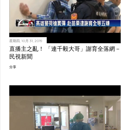
星期四, 10月 31, 2019
直播主之亂！ 「連千毅大哥」謝育全落網－
民視新聞
分享