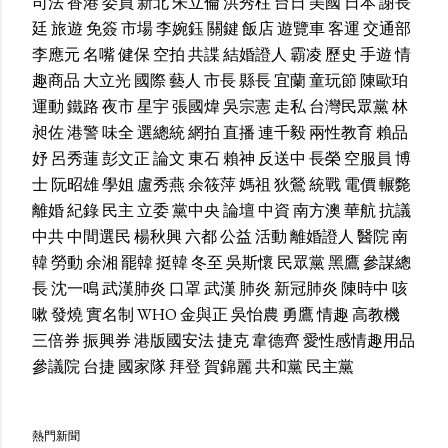
司法
香港
委員
新北
朱立倫
洪秀柱
台日
美國
日本
謝長
廷
旅遊
免簽
市場
李婉鈺
關鍵
飯店
遊覽車
客運
交通部
李應元
名嘴
健保
空拍
共諜
結婚證人
霸凌
歷史
手遊
情
趣商品
大立光
國際
藝人
市長
縣長
宜蘭
童玩節
陳歐珀
運動
鐵路
夜市
星宇
張國煒
吳宗憲
走私
台灣民眾黨
林
昶佐
港警
味全
選總統
網拍
直播
連千毅
兩性教育
賴品
妤
呂秀蓮
彭文正
論文
東石
賴神
反送中
長榮
空服員
博
士
阮昭雄
學姐
盧秀燕
余筱萍
媽祖
狄鶯
統戰
電價
輾斃
離婚
紀錄
民主
立委
黨中央
論壇
中資
南方澳
華航
抗議
中共
中間選民
楊秋興
六都
公益
活動
離婚證人
醫院
南
韓
勞動
余湘
罷韓
挺韓
冬至
吳斯懷
民眾黨
黑鷹
參謀總
長
沈一鳴
武漢肺炎
口罩
武漢
肺炎
新冠肺炎
陳時中
咳
嗽
發燒
實名制
WHO
金與正
吳怡農
勇鷹
情趣
高教機
三倍券
振興券
港版國安法
捷克
韋德齊
愛性感情趣用品
參議院
台捷
國家隊
拜登
賀錦麗
共和黨
民主黨
熱門新聞