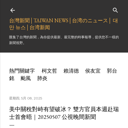
跳到主要內容
台灣新聞│TAIWAN NEWS│台湾のニュース│ 대
만 뉴스│台湾新闻
匯集了台灣的新聞，為你提供最新、最完整的時事報導，提供您不一樣的
新聞視野。
熱門關鍵字
柯文哲
賴清德
侯友宜
郭台
銘
颱風
肺炎
星期四, 5月 08, 2025
美中關稅對峙有望破冰？ 雙方官員本週赴瑞
士首會晤｜20250507 公視晚間新聞