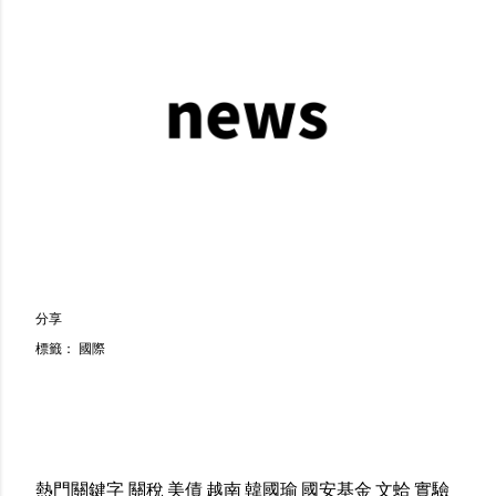
分享
標籤：
國際
熱門關鍵字
關稅
美債
越南
韓國瑜
國安基金
文蛤
實驗