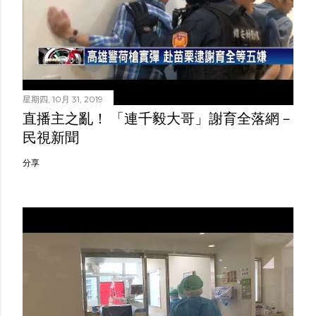
星期四, 10月 31, 2019
直播主之亂！ 「連千毅大哥」謝育全落網－
民視新聞
分享