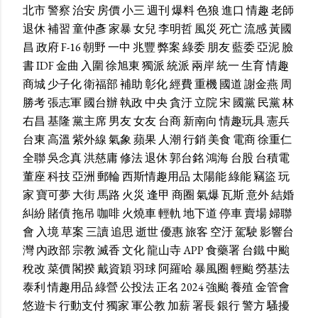
北市
警察
治安
房價
小三
週刊
爆料
色狼
進口
情趣
老師
退休
補習
童仲彥
家暴
女兒
李明哲
風災
死亡
流感
黃國
昌
政府
F-16
朝野
一中
兆豐
弊案
綠委
朋友
藍委
亞泥
臉
書
IDF
金曲
入圍
徐旭東
獨派
統派
兩岸
統一
生育
情趣
商城
少子化
衛福部
補助
彰化
經費
重機
國道
謝金燕
周
勝考
張志軍
國台辦
執政
中央
貪汙
立院
宋
國黨
民黨
林
右昌
基隆
黨主席
男友
女友
台商
新南向
情趣玩具
憲兵
台東
高溫
紫外線
氣象
蘋果
人潮
行銷
美食
電商
徐重仁
全聯
吳念真
洪慈庸
修法
退休
郭台銘
鴻海
台股
台積電
董座
科技
亞洲
郵輪
西斯情趣用品
太陽能
綠能
竊盜
玩
家
寶可夢
大街
馬路
火災
逢甲
商圈
氣爆
瓦斯
意外
結婚
糾紛
賭債
拖吊
咖啡
火燒車
輕軌
地下道
停車
賣場
婦聯
會
入境
草案
三讀
追思
逝世
優惠
旅客
空汙
駕駛
影響台
灣
內政部
宗教
滅香
文化
龍山寺
APP
食藥署
台鐵
中颱
稅改
菜價
閣揆
戴資穎
羽球
阿羅哈
暴風圈
輕颱
勞基法
泰利
情趣用品
綠營
公投法
正名
2024
強颱
養殖
金管會
悠遊卡
行動支付
獨家
軍公教
加薪
署長
銀行
警方
騷擾