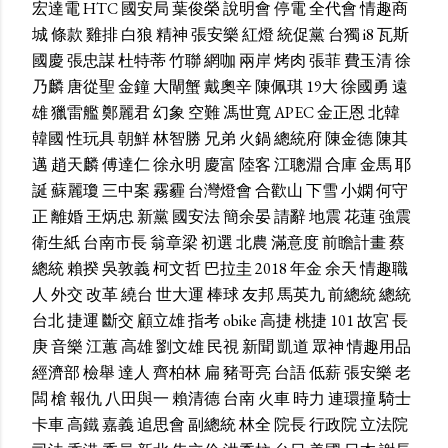
宏達電
HTC
國安局
葉俊榮
說明會
停電
全代會
情趣商
城
條款
雞排
白狼
精神
張安樂
紅燈
統促黨
台獨
i8
瓦斯
國慶
張忠謀
杜特蒂
竹聯
網咖
兩岸
烤肉
張菲
費玉清
徐
乃麟
唐從聖
金鐘
大閘蟹
戴奧辛
陳佩琪
19大
徐國勇
遠
雄
獵雷艦
鄭麗君
幻象
空難
馮世寬
APEC
金正恩
北韓
韓國
性玩具
朝鮮
林智勝
兄弟
火鍋
總統府
陳金德
陳其
邁
趙天麟
傅達仁
徐永明
慶富
陸客
江聰淵
合庫
金馬
耶
誕
蘇麗瓊
三中案
霧霾
台灣燈會
合歡山
下雪
小嫻
何守
正
離婚
王炳忠
新黨
國安法
簡余晏
請辭
地震
花蓮
強震
衛生紙
台南市長
翁章梁
初選
北農
滿意度
前瞻計畫
蔡
總統
賴揆
吳敦義
柯文哲
巴拉圭
2018
年金
余天
情趣職
人
外交
改革
繞台
世大運
棒球
友邦
馬英九
前總統
總統
台北
捷運
斷交
顧立雄
指考
obike
高捷
桃捷
101
故宮
長
庚
音樂
江蕙
高雄
劉文雄
民視
新聞
凱道
眾神
情趣用品
經濟部
檢舉
達人
齊柏林
扁
豬哥亮
台語
低薪
張安樂
老
闆
槍
報仇
八田與一
賴清德
台南
火車
時力
連環撞
騎士
卡車
高鐵
嘉義
追思會
副總統
林全
院長
行政院
立法院