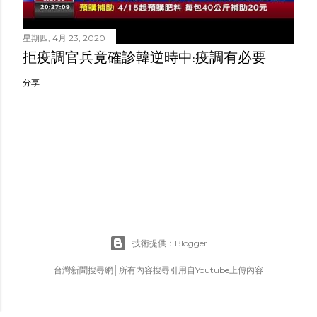
星期四, 4月 23, 2020
拒疫調官兵竟確診韓逆時中:疫調有必要
分享
技術提供：Blogger
台灣新聞搜尋網│所有內容搜尋引用自Youtube上傳內容