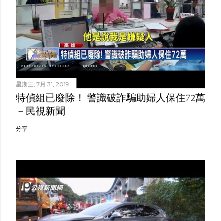
星期三, 7月 31, 2019
特偵組已廢除！ 警識破詐騙助婦人保住72萬
－民視新聞
分享