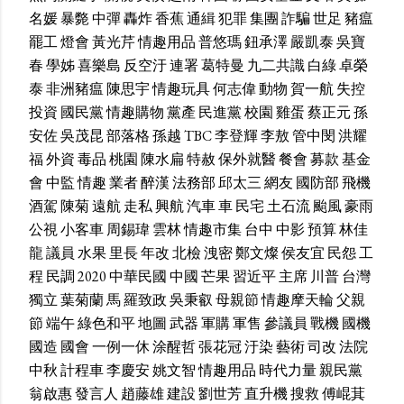
名媛
暴斃
中彈
轟炸
香蕉
通緝
犯罪
集團
詐騙
世足
豬瘟
罷工
燈會
黃光芹
情趣用品
普悠瑪
鈕承澤
嚴凱泰
吳寶
春
學姊
喜樂島
反空汙
連署
葛特曼
九二共識
白綠
卓榮
泰
非洲豬瘟
陳思宇
情趣玩具
何志偉
動物
賀一航
失控
投資
國民黨
情趣購物
黨產
民進黨
校園
雞蛋
蔡正元
孫
安佐
吳茂昆
部落格
孫越
TBC
李登輝
李敖
管中閔
洪耀
福
外資
毒品
桃園
陳水扁
特赦
保外就醫
餐會
募款
基金
會
中監
情趣
業者
醉漢
法務部
邱太三
網友
國防部
飛機
酒駕
陳菊
遠航
走私
興航
汽車
車
民宅
土石流
颱風
豪雨
公視
小客車
周錫瑋
雲林
情趣市集
台中
中影
預算
林佳
龍
議員
水果
里長
年改
北檢
洩密
鄭文燦
侯友宜
民怨
工
程
民調
2020
中華民國
中國
芒果
習近平
主席
川普
台灣
獨立
葉菊蘭
馬
羅致政
吳秉叡
母親節
情趣摩天輪
父親
節
端午
綠色和平
地圖
武器
軍購
軍售
參議員
戰機
國機
國造
國會
一例一休
涂醒哲
張花冠
汙染
藝術
司改
法院
中秋
計程車
李慶安
姚文智
情趣用品
時代力量
親民黨
翁啟惠
發言人
趙藤雄
建設
劉世芳
直升機
搜救
傅崐萁