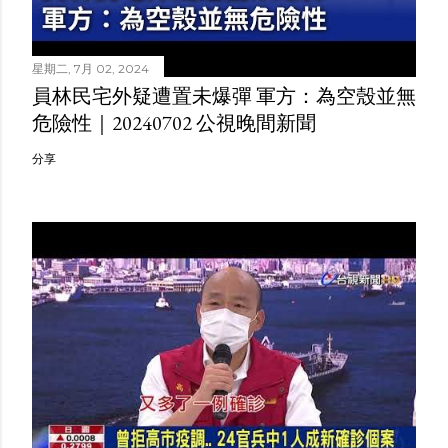
星期二, 7月 02, 2024
員林民宅外疑遭置未爆彈 軍方：為空殼並無
危險性｜20240702 公視晚間新聞
分享