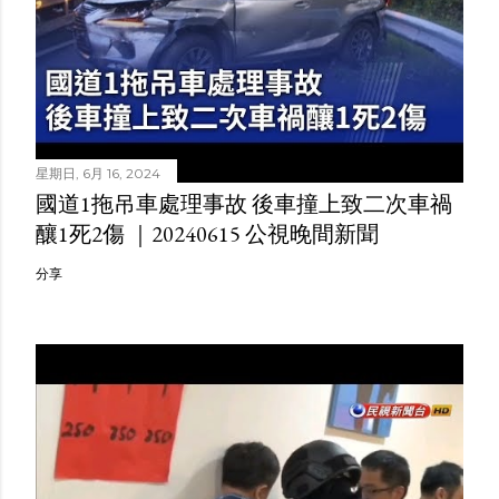
星期日, 6月 16, 2024
國道1拖吊車處理事故 後車撞上致二次車禍
釀1死2傷 ｜20240615 公視晚間新聞
分享