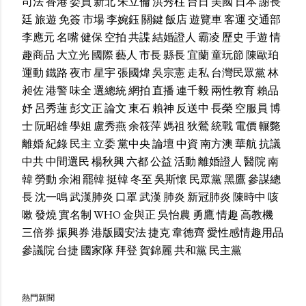
司法
香港
委員
新北
朱立倫
洪秀柱
台日
美國
日本
謝長
廷
旅遊
免簽
市場
李婉鈺
關鍵
飯店
遊覽車
客運
交通部
李應元
名嘴
健保
空拍
共諜
結婚證人
霸凌
歷史
手遊
情
趣商品
大立光
國際
藝人
市長
縣長
宜蘭
童玩節
陳歐珀
運動
鐵路
夜市
星宇
張國煒
吳宗憲
走私
台灣民眾黨
林
昶佐
港警
味全
選總統
網拍
直播
連千毅
兩性教育
賴品
妤
呂秀蓮
彭文正
論文
東石
賴神
反送中
長榮
空服員
博
士
阮昭雄
學姐
盧秀燕
余筱萍
媽祖
狄鶯
統戰
電價
輾斃
離婚
紀錄
民主
立委
黨中央
論壇
中資
南方澳
華航
抗議
中共
中間選民
楊秋興
六都
公益
活動
離婚證人
醫院
南
韓
勞動
余湘
罷韓
挺韓
冬至
吳斯懷
民眾黨
黑鷹
參謀總
長
沈一鳴
武漢肺炎
口罩
武漢
肺炎
新冠肺炎
陳時中
咳
嗽
發燒
實名制
WHO
金與正
吳怡農
勇鷹
情趣
高教機
三倍券
振興券
港版國安法
捷克
韋德齊
愛性感情趣用品
參議院
台捷
國家隊
拜登
賀錦麗
共和黨
民主黨
熱門新聞