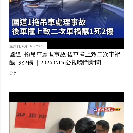
星期日, 6月 16, 2024
國道1拖吊車處理事故 後車撞上致二次車禍
釀1死2傷 ｜20240615 公視晚間新聞
分享