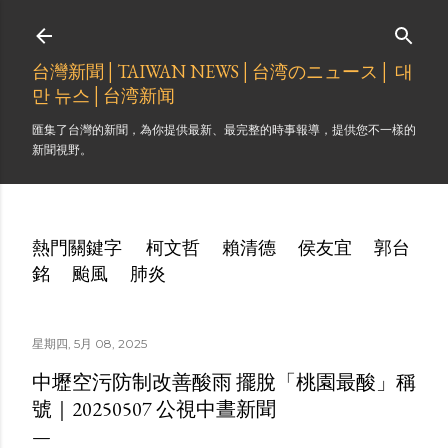
跳到主要內容
台灣新聞│TAIWAN NEWS│台湾のニュース│ 대
만 뉴스│台湾新闻
匯集了台灣的新聞，為你提供最新、最完整的時事報導，提供您不一樣的
新聞視野。
熱門關鍵字
柯文哲
賴清德
侯友宜
郭台
銘
颱風
肺炎
星期四, 5月 08, 2025
中壢空污防制改善酸雨 擺脫「桃園最酸」稱
號｜20250507 公視中晝新聞