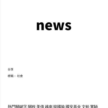
分享
標籤：
社會
熱門關鍵字
關稅
美債
越南
韓國瑜
國安基金
文蛤
實驗