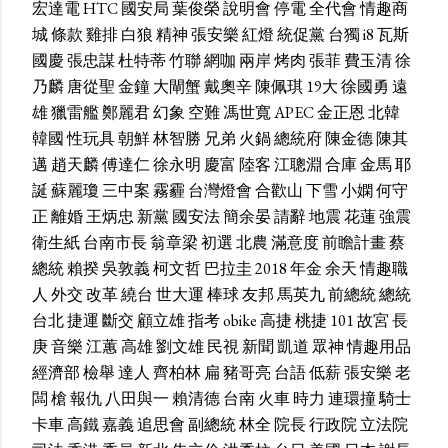
宏達電
HTC
國安局
葉俊榮
說明會
停電
全代會
情趣商
城
條款
雞排
白狼
精神
張安樂
紅燈
統促黨
台獨
i8
瓦斯
國慶
張忠謀
杜特蒂
竹聯
網咖
兩岸
烤肉
張菲
費玉清
徐
乃麟
唐從聖
金鐘
大閘蟹
戴奧辛
陳佩琪
19大
徐國勇
遠
雄
獵雷艦
鄭麗君
幻象
空難
馮世寬
APEC
金正恩
北韓
韓國
性玩具
朝鮮
林智勝
兄弟
火鍋
總統府
陳金德
陳其
邁
趙天麟
傅達仁
徐永明
慶富
陸客
江聰淵
合庫
金馬
耶
誕
蘇麗瓊
三中案
霧霾
台灣燈會
合歡山
下雪
小嫻
何守
正
離婚
王炳忠
新黨
國安法
簡余晏
請辭
地震
花蓮
強震
衛生紙
台南市長
翁章梁
初選
北農
滿意度
前瞻計畫
蔡
總統
賴揆
吳敦義
柯文哲
巴拉圭
2018
年金
余天
情趣職
人
外交
改革
繞台
世大運
棒球
友邦
馬英九
前總統
總統
台北
捷運
斷交
顧立雄
指考
obike
高捷
桃捷
101
故宮
長
庚
音樂
江蕙
高雄
劉文雄
民視
新聞
凱道
眾神
情趣用品
經濟部
檢舉
達人
齊柏林
扁
豬哥亮
台語
低薪
張安樂
老
闆
槍
報仇
八田與一
賴清德
台南
火車
時力
連環撞
騎士
卡車
高鐵
嘉義
追思會
副總統
林全
院長
行政院
立法院