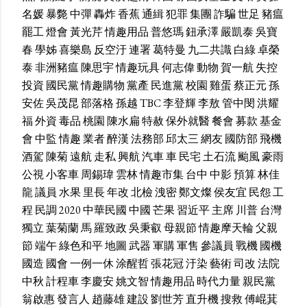
名媛
暴斃
中彈
轟炸
香蕉
通緝
犯罪
集團
詐騙
世足
豬瘟
罷工
燈會
黃光芹
情趣用品
普悠瑪
鈕承澤
嚴凱泰
吳寶
春
學姊
喜樂島
反空汙
連署
葛特曼
九二共識
白綠
卓榮
泰
非洲豬瘟
陳思宇
情趣玩具
何志偉
動物
賀一航
失控
投資
國民黨
情趣購物
黨產
民進黨
校園
雞蛋
蔡正元
孫
安佐
吳茂昆
部落格
孫越
TBC
李登輝
李敖
管中閔
洪耀
福
外資
毒品
桃園
陳水扁
特赦
保外就醫
餐會
募款
基金
會
中監
情趣
業者
醉漢
法務部
邱太三
網友
國防部
飛機
酒駕
陳菊
遠航
走私
興航
汽車
車
民宅
土石流
颱風
豪雨
公視
小客車
周錫瑋
雲林
情趣市集
台中
中影
預算
林佳
龍
議員
水果
里長
年改
北檢
洩密
鄭文燦
侯友宜
民怨
工
程
民調
2020
中華民國
中國
芒果
習近平
主席
川普
台灣
獨立
葉菊蘭
馬
羅致政
吳秉叡
母親節
情趣摩天輪
父親
節
端午
綠色和平
地圖
武器
軍購
軍售
參議員
戰機
國機
國造
國會
一例一休
涂醒哲
張花冠
汙染
藝術
司改
法院
中秋
計程車
李慶安
姚文智
情趣用品
時代力量
親民黨
翁啟惠
發言人
趙藤雄
建設
劉世芳
直升機
搜救
傅崐萁