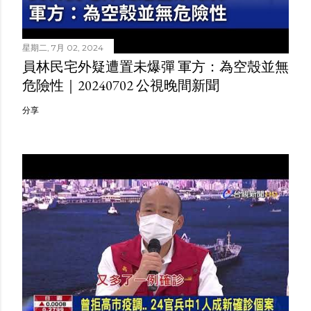
星期二, 7月 02, 2024
員林民宅外疑遭置未爆彈 軍方：為空殼並無
危險性｜20240702 公視晚間新聞
分享