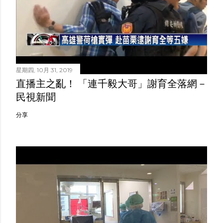
星期四, 10月 31, 2019
直播主之亂！ 「連千毅大哥」謝育全落網－
民視新聞
分享