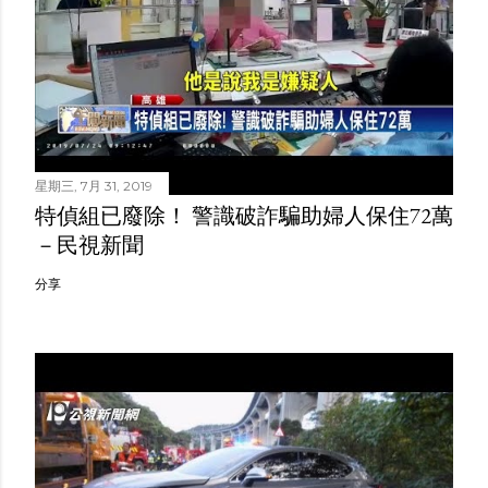
星期三, 7月 31, 2019
特偵組已廢除！ 警識破詐騙助婦人保住72萬
－民視新聞
分享