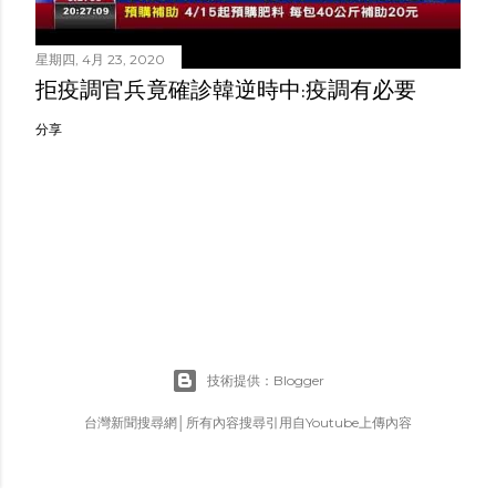
星期四, 4月 23, 2020
拒疫調官兵竟確診韓逆時中:疫調有必要
分享
技術提供：Blogger
台灣新聞搜尋網│所有內容搜尋引用自Youtube上傳內容