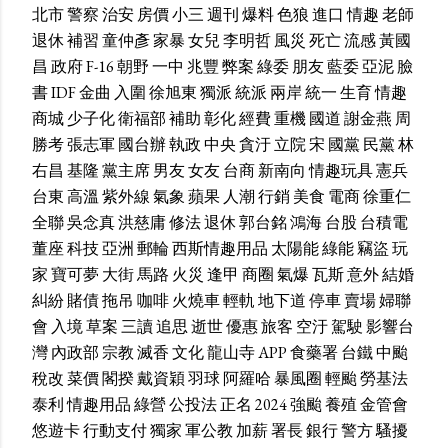
北市
警察
治安
房價
小三
週刊
爆料
色狼
進口
情趣
老師
退休
補習
童仲彥
家暴
女兒
李明哲
風災
死亡
流感
黃國
昌
政府
F-16
朝野
一中
兆豐
弊案
綠委
朋友
藍委
亞泥
臉
書
IDF
金曲
入圍
徐旭東
獨派
統派
兩岸
統一
生育
情趣
商城
少子化
衛福部
補助
彰化
經費
重機
國道
謝金燕
周
勝考
張志軍
國台辦
執政
中央
貪汙
立院
宋
國黨
民黨
林
右昌
基隆
黨主席
男友
女友
台商
新南向
情趣玩具
憲兵
台東
高溫
紫外線
氣象
蘋果
人潮
行銷
美食
電商
徐重仁
全聯
吳念真
洪慈庸
修法
退休
郭台銘
鴻海
台股
台積電
董座
科技
亞洲
郵輪
西斯情趣用品
太陽能
綠能
竊盜
玩
家
寶可夢
大街
馬路
火災
逢甲
商圈
氣爆
瓦斯
意外
結婚
糾紛
賭債
拖吊
咖啡
火燒車
輕軌
地下道
停車
賣場
婦聯
會
入境
草案
三讀
追思
逝世
優惠
旅客
空汙
駕駛
影響台
灣
內政部
宗教
滅香
文化
龍山寺
APP
食藥署
台鐵
中颱
稅改
菜價
閣揆
戴資穎
羽球
阿羅哈
暴風圈
輕颱
勞基法
泰利
情趣用品
綠營
公投法
正名
2024
強颱
養殖
金管會
悠遊卡
行動支付
獨家
軍公教
加薪
署長
銀行
警方
騷擾