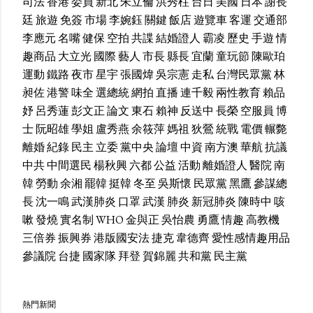
司法
香港
委員
新北
朱立倫
洪秀柱
台日
美國
日本
謝長
廷
旅遊
免簽
市場
李婉鈺
關鍵
飯店
遊覽車
客運
交通部
李應元
名嘴
健保
空拍
共諜
結婚證人
霸凌
歷史
手遊
情
趣商品
大立光
國際
藝人
市長
縣長
宜蘭
童玩節
陳歐珀
運動
鐵路
夜市
星宇
張國煒
吳宗憲
走私
台灣民眾黨
林
昶佐
港警
味全
選總統
網拍
直播
連千毅
兩性教育
賴品
妤
呂秀蓮
彭文正
論文
東石
賴神
反送中
長榮
空服員
博
士
阮昭雄
學姐
盧秀燕
余筱萍
媽祖
狄鶯
統戰
電價
輾斃
離婚
紀錄
民主
立委
黨中央
論壇
中資
南方澳
華航
抗議
中共
中間選民
楊秋興
六都
公益
活動
離婚證人
醫院
南
韓
勞動
余湘
罷韓
挺韓
冬至
吳斯懷
民眾黨
黑鷹
參謀總
長
沈一鳴
武漢肺炎
口罩
武漢
肺炎
新冠肺炎
陳時中
咳
嗽
發燒
實名制
WHO
金與正
吳怡農
勇鷹
情趣
高教機
三倍券
振興券
港版國安法
捷克
韋德齊
愛性感情趣用品
參議院
台捷
國家隊
拜登
賀錦麗
共和黨
民主黨
熱門新聞