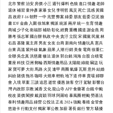
北市
警察
治安
房價
小三
週刊
爆料
色狼
進口
情趣
老師
退休
補習
童仲彥
家暴
女兒
李明哲
風災
死亡
流感
黃國
昌
政府
F-16
朝野
一中
兆豐
弊案
綠委
朋友
藍委
亞泥
臉
書
IDF
金曲
入圍
徐旭東
獨派
統派
兩岸
統一
生育
情趣
商城
少子化
衛福部
補助
彰化
經費
重機
國道
謝金燕
周
勝考
張志軍
國台辦
執政
中央
貪汙
立院
宋
國黨
民黨
林
右昌
基隆
黨主席
男友
女友
台商
新南向
情趣玩具
憲兵
台東
高溫
紫外線
氣象
蘋果
人潮
行銷
美食
電商
徐重仁
全聯
吳念真
洪慈庸
修法
退休
郭台銘
鴻海
台股
台積電
董座
科技
亞洲
郵輪
西斯情趣用品
太陽能
綠能
竊盜
玩
家
寶可夢
大街
馬路
火災
逢甲
商圈
氣爆
瓦斯
意外
結婚
糾紛
賭債
拖吊
咖啡
火燒車
輕軌
地下道
停車
賣場
婦聯
會
入境
草案
三讀
追思
逝世
優惠
旅客
空汙
駕駛
影響台
灣
內政部
宗教
滅香
文化
龍山寺
APP
食藥署
台鐵
中颱
稅改
菜價
閣揆
戴資穎
羽球
阿羅哈
暴風圈
輕颱
勞基法
泰利
情趣用品
綠營
公投法
正名
2024
強颱
養殖
金管會
悠遊卡
行動支付
獨家
軍公教
加薪
署長
銀行
警方
騷擾