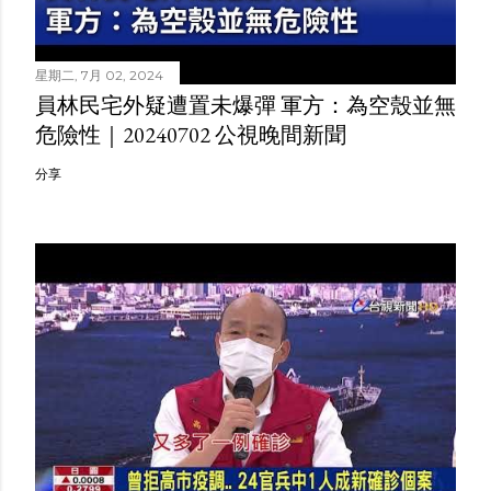
星期二, 7月 02, 2024
員林民宅外疑遭置未爆彈 軍方：為空殼並無
危險性｜20240702 公視晚間新聞
分享