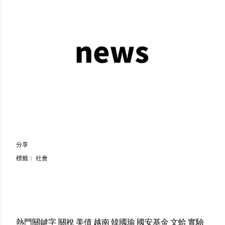
分享
標籤：
社會
熱門關鍵字
關稅
美債
越南
韓國瑜
國安基金
文蛤
實驗