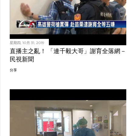
星期四, 10月 31, 2019
直播主之亂！ 「連千毅大哥」謝育全落網－
民視新聞
分享