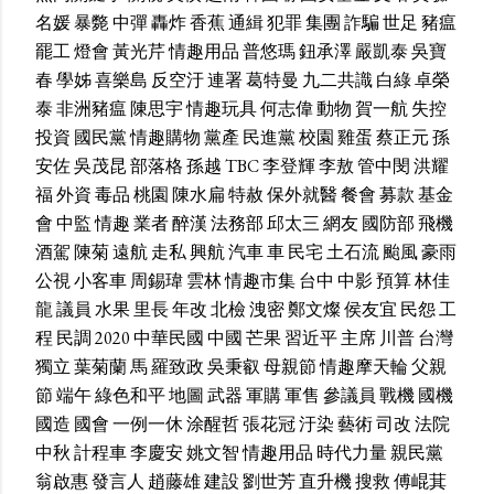
名媛
暴斃
中彈
轟炸
香蕉
通緝
犯罪
集團
詐騙
世足
豬瘟
罷工
燈會
黃光芹
情趣用品
普悠瑪
鈕承澤
嚴凱泰
吳寶
春
學姊
喜樂島
反空汙
連署
葛特曼
九二共識
白綠
卓榮
泰
非洲豬瘟
陳思宇
情趣玩具
何志偉
動物
賀一航
失控
投資
國民黨
情趣購物
黨產
民進黨
校園
雞蛋
蔡正元
孫
安佐
吳茂昆
部落格
孫越
TBC
李登輝
李敖
管中閔
洪耀
福
外資
毒品
桃園
陳水扁
特赦
保外就醫
餐會
募款
基金
會
中監
情趣
業者
醉漢
法務部
邱太三
網友
國防部
飛機
酒駕
陳菊
遠航
走私
興航
汽車
車
民宅
土石流
颱風
豪雨
公視
小客車
周錫瑋
雲林
情趣市集
台中
中影
預算
林佳
龍
議員
水果
里長
年改
北檢
洩密
鄭文燦
侯友宜
民怨
工
程
民調
2020
中華民國
中國
芒果
習近平
主席
川普
台灣
獨立
葉菊蘭
馬
羅致政
吳秉叡
母親節
情趣摩天輪
父親
節
端午
綠色和平
地圖
武器
軍購
軍售
參議員
戰機
國機
國造
國會
一例一休
涂醒哲
張花冠
汙染
藝術
司改
法院
中秋
計程車
李慶安
姚文智
情趣用品
時代力量
親民黨
翁啟惠
發言人
趙藤雄
建設
劉世芳
直升機
搜救
傅崐萁