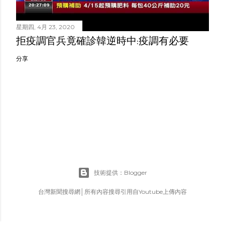
星期四, 4月 23, 2020
拒疫調官兵竟確診韓逆時中:疫調有必要
分享
技術提供：Blogger
台灣新聞搜尋網│所有內容搜尋引用自Youtube上傳內容