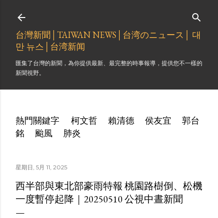
跳到主要內容
台灣新聞│TAIWAN NEWS│台湾のニュース│ 대
만 뉴스│台湾新闻
匯集了台灣的新聞，為你提供最新、最完整的時事報導，提供您不一樣的
新聞視野。
熱門關鍵字
柯文哲
賴清德
侯友宜
郭台
銘
颱風
肺炎
星期日, 5月 11, 2025
西半部與東北部豪雨特報 桃園路樹倒、松機
一度暫停起降｜20250510 公視中晝新聞