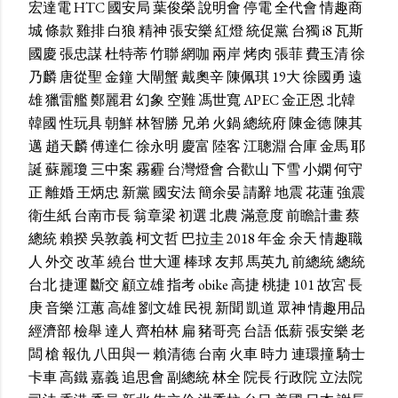
宏達電
HTC
國安局
葉俊榮
說明會
停電
全代會
情趣商
城
條款
雞排
白狼
精神
張安樂
紅燈
統促黨
台獨
i8
瓦斯
國慶
張忠謀
杜特蒂
竹聯
網咖
兩岸
烤肉
張菲
費玉清
徐
乃麟
唐從聖
金鐘
大閘蟹
戴奧辛
陳佩琪
19大
徐國勇
遠
雄
獵雷艦
鄭麗君
幻象
空難
馮世寬
APEC
金正恩
北韓
韓國
性玩具
朝鮮
林智勝
兄弟
火鍋
總統府
陳金德
陳其
邁
趙天麟
傅達仁
徐永明
慶富
陸客
江聰淵
合庫
金馬
耶
誕
蘇麗瓊
三中案
霧霾
台灣燈會
合歡山
下雪
小嫻
何守
正
離婚
王炳忠
新黨
國安法
簡余晏
請辭
地震
花蓮
強震
衛生紙
台南市長
翁章梁
初選
北農
滿意度
前瞻計畫
蔡
總統
賴揆
吳敦義
柯文哲
巴拉圭
2018
年金
余天
情趣職
人
外交
改革
繞台
世大運
棒球
友邦
馬英九
前總統
總統
台北
捷運
斷交
顧立雄
指考
obike
高捷
桃捷
101
故宮
長
庚
音樂
江蕙
高雄
劉文雄
民視
新聞
凱道
眾神
情趣用品
經濟部
檢舉
達人
齊柏林
扁
豬哥亮
台語
低薪
張安樂
老
闆
槍
報仇
八田與一
賴清德
台南
火車
時力
連環撞
騎士
卡車
高鐵
嘉義
追思會
副總統
林全
院長
行政院
立法院