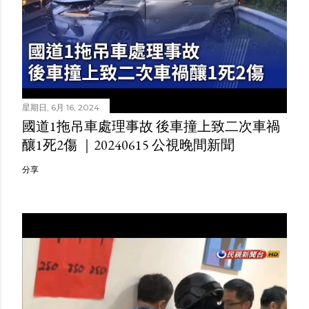
星期日, 6月 16, 2024
國道1拖吊車處理事故 後車撞上致二次車禍
釀1死2傷 ｜20240615 公視晚間新聞
分享