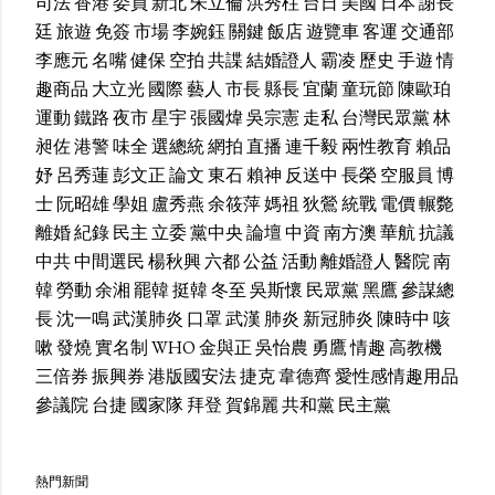
司法
香港
委員
新北
朱立倫
洪秀柱
台日
美國
日本
謝長
廷
旅遊
免簽
市場
李婉鈺
關鍵
飯店
遊覽車
客運
交通部
李應元
名嘴
健保
空拍
共諜
結婚證人
霸凌
歷史
手遊
情
趣商品
大立光
國際
藝人
市長
縣長
宜蘭
童玩節
陳歐珀
運動
鐵路
夜市
星宇
張國煒
吳宗憲
走私
台灣民眾黨
林
昶佐
港警
味全
選總統
網拍
直播
連千毅
兩性教育
賴品
妤
呂秀蓮
彭文正
論文
東石
賴神
反送中
長榮
空服員
博
士
阮昭雄
學姐
盧秀燕
余筱萍
媽祖
狄鶯
統戰
電價
輾斃
離婚
紀錄
民主
立委
黨中央
論壇
中資
南方澳
華航
抗議
中共
中間選民
楊秋興
六都
公益
活動
離婚證人
醫院
南
韓
勞動
余湘
罷韓
挺韓
冬至
吳斯懷
民眾黨
黑鷹
參謀總
長
沈一鳴
武漢肺炎
口罩
武漢
肺炎
新冠肺炎
陳時中
咳
嗽
發燒
實名制
WHO
金與正
吳怡農
勇鷹
情趣
高教機
三倍券
振興券
港版國安法
捷克
韋德齊
愛性感情趣用品
參議院
台捷
國家隊
拜登
賀錦麗
共和黨
民主黨
熱門新聞