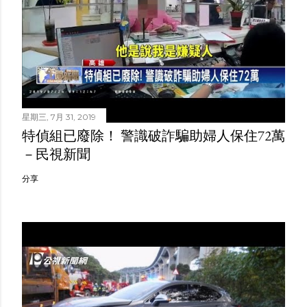
星期三, 7月 31, 2019
特偵組已廢除！ 警識破詐騙助婦人保住72萬
－民視新聞
分享