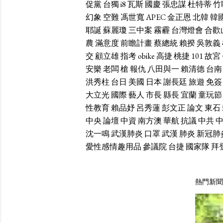
促黨
台獨
i8
瓦斯
國慶
張忠謀
杜特蒂
竹
幻象
空難
馮世寬
APEC
金正恩
北韓
韓
耶誕
蘇麗瓊
三中案
霧霾
台灣燈會
合歡
農
滿意度
前瞻計畫
蔡總統
賴揆
吳敦義
交
顧立雄
指考
obike
高捷
桃捷
101
故宮
安樂
老闆
槍
報仇
八田與一
賴清德
台南
洪秀柱
台日
美國
日本
謝長廷
旅遊
免簽
大立光
國際
藝人
市長
縣長
宜蘭
童玩節
性教育
賴品妤
呂秀蓮
彭文正
論文
東石
中央
論壇
中資
南方澳
華航
抗議
中共
沈一鳴
武漢肺炎
口罩
武漢
肺炎
新冠肺
愛性感情趣用品
參議院
台捷
國家隊
拜
熱門新聞