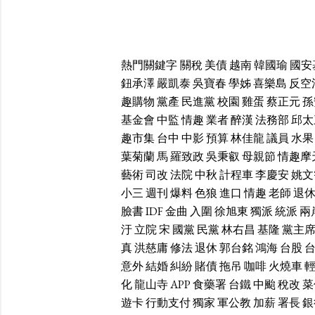
熱門關鍵字
關稅
美債
越南
韓國瑜
國安
鈕承澤
嚴凱泰
吳寶春
學姊
喜樂島
反空
趣購物
黨產
民進黨
校園
雞蛋
蔡正元
孫
基金會
中監
情趣
業者
醉漢
法務部
邱太
趣市集
台中
中影
預算
林佳龍
議員
水果
葉菊蘭
馬
羅致政
吳秉叡
母親節
情趣摩
藝術
司改
法院
中秋
計程車
李慶安
姚文
小三
週刊
爆料
色狼
進口
情趣
老師
退
臉書
IDF
金曲
入圍
徐旭東
獨派
統派
兩
汙
立院
宋
國黨
民黨
林右昌
基隆
黨主
真
洪慈庸
修法
退休
郭台銘
鴻海
台股
意外
結婚
糾紛
賭債
拖吊
咖啡
火燒車
化
龍山寺
APP
食藥署
台鐵
中颱
稅改
菜
遊卡
行動支付
獨家
軍公教
加薪
署長
銀