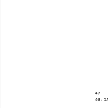
分享
標籤：
政