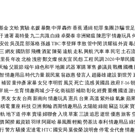
基金
文蛤
實驗
名媛
暴斃
中彈
轟炸
香蕉
通緝
犯罪
集團
詐騙
世足
汙
連署
葛特曼
九二共識
白綠
卓榮泰
非洲豬瘟
陳思宇
情趣玩具
安佐
吳茂昆
部落格
孫越
TBC
李登輝
李敖
管中閔
洪耀福
外資
毒
三
網友
國防部
飛機
酒駕
陳菊
遠航
走私
興航
汽車
車
民宅
土石
里長
年改
北檢
洩密
鄭文燦
侯友宜
民怨
工程
民調
2020
中華民國
天輪
父親節
端午
綠色和平
地圖
武器
軍購
軍售
參議員
戰機
國機
智
情趣用品
時代力量
親民黨
翁啟惠
發言人
趙藤雄
建設
劉世芳
休
補習
童仲彥
家暴
女兒
李明哲
風災
死亡
流感
黃國昌
政府
F-16
岸
統一
生育
情趣商城
少子化
衛福部
補助
彰化
經費
重機
國道
謝
席
男友
女友
台商
新南向
情趣玩具
憲兵
台東
高溫
紫外線
氣象
蘋
台積電
董座
科技
亞洲
郵輪
西斯情趣用品
太陽能
綠能
竊盜
玩家
寶
輕軌
地下道
停車
賣場
婦聯會
入境
草案
三讀
追思
逝世
優惠
旅客
價
閣揆
戴資穎
羽球
阿羅哈
暴風圈
輕颱
勞基法
泰利
情趣用品
綠
行
警方
騷擾
宏達電
HTC
國安局
葉俊榮
說明會
停電
全代會
情趣