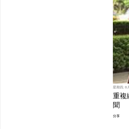
星期四, 8月
重複繳
聞
分享