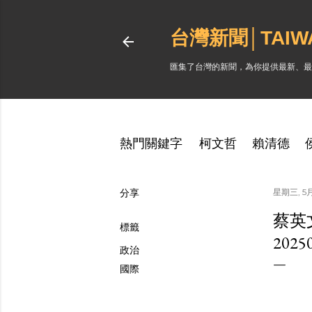
台灣新聞│TAI
匯集了台灣的新聞，為你提供最新、最
熱門關鍵字
柯文哲
賴清德
分享
星期三, 5月 
蔡英
標籤
202
政治
國際