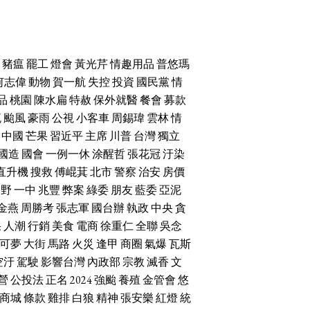
豬瘟
罷工
燈會
黃光芹
情趣用品
普悠瑪
何志偉
動物
賀一航
失控
投資
國民黨
情
品
桃園
陳水扁
特赦
保外就醫
餐會
募款
流
颱風
豪雨
公視
小客車
周錫瑋
雲林
情
中國
芒果
習近平
主席
川普
台灣
獨立
國造
國會
一例一休
涂醒哲
張花冠
汙染
直升機
搜救
傅崐萁
北市
警察
治安
房價
朝野
一中
兆豐
弊案
綠委
朋友
藍委
亞泥
金燕
周勝考
張志軍
國台辦
執政
中央
貪
果
人潮
行銷
美食
電商
徐重仁
全聯
吳念
可夢
大街
馬路
火災
逢甲
商圈
氣爆
瓦斯
空汙
駕駛
影響台灣
內政部
宗教
滅香
文
營
公投法
正名
2024
強颱
養殖
金管會
悠
商城
條款
雞排
白狼
精神
張安樂
紅燈
統