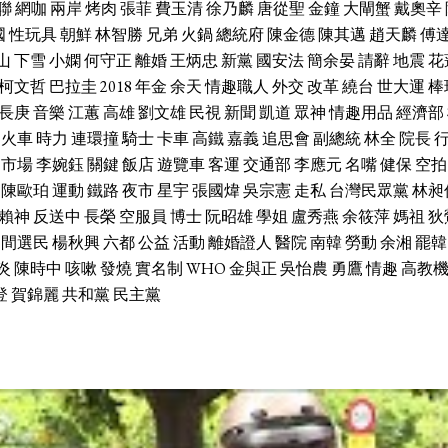
聯
網咖
兩岸
烤肉
張菲
費玉清
徐乃麟
唐從聖
金鐘
大閘蟹
戴奧辛
國
性玩具
朝鮮
林智勝
兄弟
火鍋
總統府
陳金德
陳其邁
趙天麟
傅
山
下雪
小嫻
何守正
離婚
王炳忠
新黨
國安法
簡余晏
請辭
地震
花
柯文哲
巴拉圭
2018
年金
余天
情趣職人
外交
改革
繞台
世大運
棒
長庚
音樂
江蕙
高雄
劉文雄
民視
新聞
凱道
眾神
情趣用品
經濟部
火車
時力
連環撞
騎士
卡車
高鐵
嘉義
追思會
副總統
林全
院長
市場
李婉鈺
關鍵
飯店
遊覽車
客運
交通部
李應元
名嘴
健保
空拍
陳歐珀
運動
鐵路
夜市
星宇
張國煒
吳宗憲
走私
台灣民眾黨
林昶
賴神
反送中
長榮
空服員
博士
阮昭雄
學姐
盧秀燕
余筱萍
媽祖
狄
中間選民
楊秋興
六都
公益
活動
離婚證人
醫院
南韓
勞動
余湘
罷韓
炎
陳時中
咳嗽
發燒
實名制
WHO
金與正
吳怡農
勇鷹
情趣
高教
登
賀錦麗
共和黨
民主黨