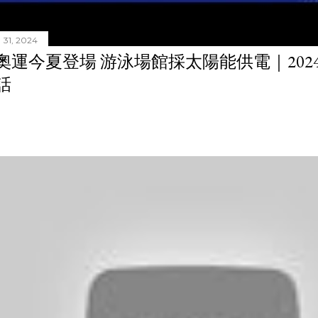
31, 2024
奧運今夏登場 游泳場館採太陽能供電｜20240
話