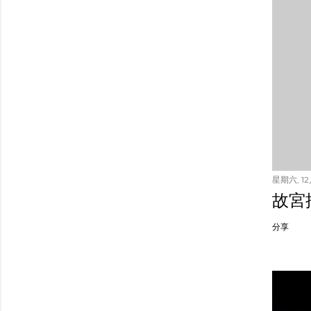
星期六, 12月
故宮
分享