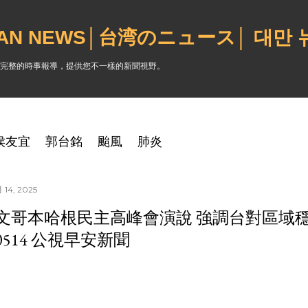
跳到主要內容
WAN NEWS│台湾のニュース│ 대만
完整的時事報導，提供您不一樣的新聞視野。
侯友宜
郭台銘
颱風
肺炎
14, 2025
文哥本哈根民主高峰會演說 強調台對區域
50514 公視早安新聞