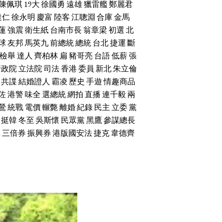
陳佩琪
19大
徐國勇
遠雄
獵雷艦
鄭麗君
達仁
徐永明
慶富
陸客
江聰淵
合庫
金馬
蓮
強震
衛生紙
台南市長
翁章梁
初選
北
球
友邦
馬英九
前總統
總統
台北
捷運
斷
檢舉
達人
齊柏林
扁
豬哥亮
台語
低薪
張
行政院
立法院
司法
香港
委員
新北
朱立倫
共諜
結婚證人
霸凌
歷史
手遊
情趣商品
佐
港警
味全
選總統
網拍
直播
連千毅
兩
鶯
統戰
電價
輾斃
離婚
紀錄
民主
立委
黨
挺韓
冬至
吳斯懷
民眾黨
黑鷹
參謀總長
機
三倍券
振興券
港版國安法
捷克
韋德齊