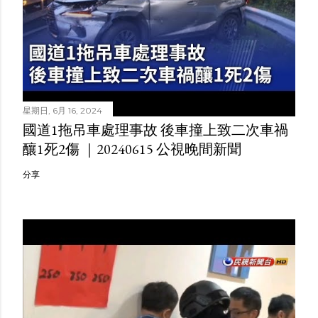
星期日, 6月 16, 2024
國道1拖吊車處理事故 後車撞上致二次車禍
釀1死2傷 ｜20240615 公視晚間新聞
分享