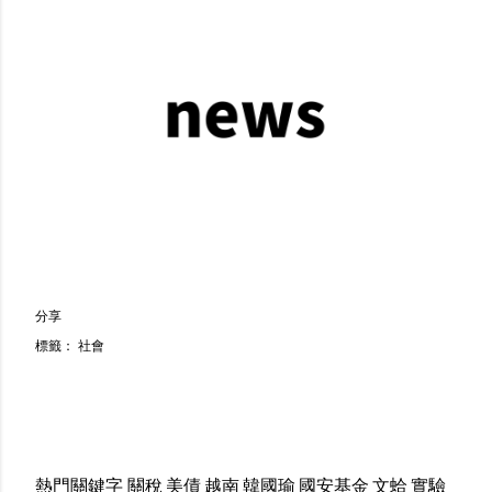
分享
標籤：
社會
熱門關鍵字
關稅
美債
越南
韓國瑜
國安基金
文蛤
實驗