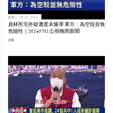
星期二, 7月 02, 2024
員林民宅外疑遭置未爆彈 軍方：為空殼並無
危險性｜20240702 公視晚間新聞
分享