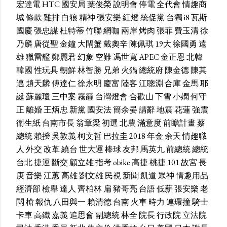
宏達電
HTC
國安局
葉俊榮
說明會
停電
全代會
情趣商
城
條款
雞排
白狼
精神
張安樂
紅燈
統促黨
台獨
i8
瓦斯
國慶
張忠謀
杜特蒂
竹聯
網咖
兩岸
烤肉
張菲
費玉清
徐
乃麟
唐從聖
金鐘
大閘蟹
戴奧辛
陳佩琪
19大
徐國勇
遠
雄
獵雷艦
鄭麗君
幻象
空難
馮世寬
APEC
金正恩
北韓
韓國
性玩具
朝鮮
林智勝
兄弟
火鍋
總統府
陳金德
陳其
邁
趙天麟
傅達仁
徐永明
慶富
陸客
江聰淵
合庫
金馬
耶
誕
蘇麗瓊
三中案
霧霾
台灣燈會
合歡山
下雪
小嫻
何守
正
離婚
王炳忠
新黨
國安法
簡余晏
請辭
地震
花蓮
強震
衛生紙
台南市長
翁章梁
初選
北農
滿意度
前瞻計畫
蔡
總統
賴揆
吳敦義
柯文哲
巴拉圭
2018
年金
余天
情趣職
人
外交
改革
繞台
世大運
棒球
友邦
馬英九
前總統
總統
台北
捷運
斷交
顧立雄
指考
obike
高捷
桃捷
101
故宮
長
庚
音樂
江蕙
高雄
劉文雄
民視
新聞
凱道
眾神
情趣用品
經濟部
檢舉
達人
齊柏林
扁
豬哥亮
台語
低薪
張安樂
老
闆
槍
報仇
八田與一
賴清德
台南
火車
時力
連環撞
騎士
卡車
高鐵
嘉義
追思會
副總統
林全
院長
行政院
立法院