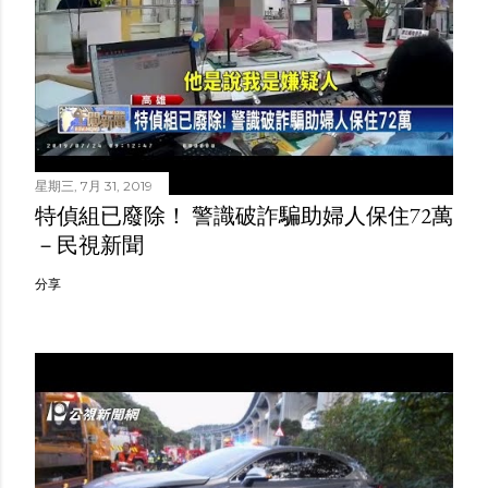
星期三, 7月 31, 2019
特偵組已廢除！ 警識破詐騙助婦人保住72萬
－民視新聞
分享