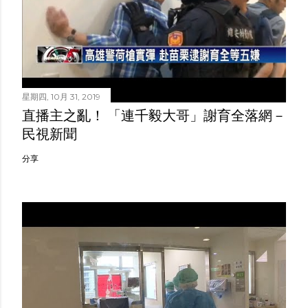
星期四, 10月 31, 2019
直播主之亂！ 「連千毅大哥」謝育全落網－
民視新聞
分享