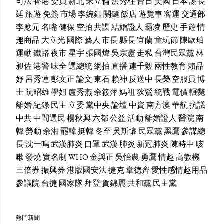
司法
香港
委員
新北
朱立倫
洪秀柱
台日
美國
日本
謝長
廷
旅遊
免簽
市場
李婉鈺
關鍵
飯店
遊覽車
客運
交通部
李應元
名嘴
健保
空拍
共諜
結婚證人
霸凌
歷史
手遊
情
趣商品
大立光
國際
藝人
市長
縣長
宜蘭
童玩節
陳歐珀
運動
鐵路
夜市
星宇
張國煒
吳宗憲
走私
台灣民眾黨
林
昶佐
港警
味全
選總統
網拍
直播
連千毅
兩性教育
賴品
妤
呂秀蓮
彭文正
論文
東石
賴神
反送中
長榮
空服員
博
士
阮昭雄
學姐
盧秀燕
余筱萍
媽祖
狄鶯
統戰
電價
輾斃
離婚
紀錄
民主
立委
黨中央
論壇
中資
南方澳
華航
抗議
中共
中間選民
楊秋興
六都
公益
活動
離婚證人
醫院
南
韓
勞動
余湘
罷韓
挺韓
冬至
吳斯懷
民眾黨
黑鷹
參謀總
長
沈一鳴
武漢肺炎
口罩
武漢
肺炎
新冠肺炎
陳時中
咳
嗽
發燒
實名制
WHO
金與正
吳怡農
勇鷹
情趣
高教機
三倍券
振興券
港版國安法
捷克
韋德齊
愛性感情趣用品
參議院
台捷
國家隊
拜登
賀錦麗
共和黨
民主黨
熱門新聞