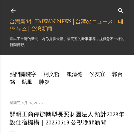
跳到主要內容
台灣新聞│TAIWAN NEWS│台湾のニュース│ 대
만 뉴스│台湾新闻
匯集了台灣的新聞，為你提供最新、最完整的時事報導，提供您不一樣的
新聞視野。
熱門關鍵字
柯文哲
賴清德
侯友宜
郭台
銘
颱風
肺炎
星期三, 5月 14, 2025
開明工商停辦轉型長照財團法人 預計2028年
設住宿機構｜20250513 公視晚間新聞