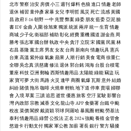
北市
警察
治安
房價
小三
週刊
爆料
色狼
進口
情趣
老師
退休
補習
童仲彥
家暴
女兒
李明哲
風災
死亡
流感
黃國
昌
政府
F-16
朝野
一中
兆豐
弊案
綠委
朋友
藍委
亞泥
臉
書
IDF
金曲
入圍
徐旭東
獨派
統派
兩岸
統一
生育
情趣
商城
少子化
衛福部
補助
彰化
經費
重機
國道
謝金燕
周
勝考
張志軍
國台辦
執政
中央
貪汙
立院
宋
國黨
民黨
林
右昌
基隆
黨主席
男友
女友
台商
新南向
情趣玩具
憲兵
台東
高溫
紫外線
氣象
蘋果
人潮
行銷
美食
電商
徐重仁
全聯
吳念真
洪慈庸
修法
退休
郭台銘
鴻海
台股
台積電
董座
科技
亞洲
郵輪
西斯情趣用品
太陽能
綠能
竊盜
玩
家
寶可夢
大街
馬路
火災
逢甲
商圈
氣爆
瓦斯
意外
結婚
糾紛
賭債
拖吊
咖啡
火燒車
輕軌
地下道
停車
賣場
婦聯
會
入境
草案
三讀
追思
逝世
優惠
旅客
空汙
駕駛
影響台
灣
內政部
宗教
滅香
文化
龍山寺
APP
食藥署
台鐵
中颱
稅改
菜價
閣揆
戴資穎
羽球
阿羅哈
暴風圈
輕颱
勞基法
泰利
情趣用品
綠營
公投法
正名
2024
強颱
養殖
金管會
悠遊卡
行動支付
獨家
軍公教
加薪
署長
銀行
警方
騷擾