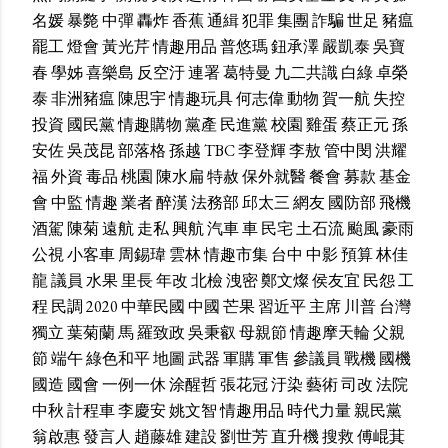
名媛
暴斃
中彈
轟炸
香蕉
通緝
犯罪
集團
詐騙
世足
豬瘟
罷工
燈會
黃光芹
情趣用品
普悠瑪
鈕承澤
嚴凱泰
吳寶
春
學姊
喜樂島
反空汙
連署
葛特曼
九二共識
白綠
卓榮
泰
非洲豬瘟
陳思宇
情趣玩具
何志偉
動物
賀一航
失控
投資
國民黨
情趣購物
黨產
民進黨
校園
雞蛋
蔡正元
孫
安佐
吳茂昆
部落格
孫越
TBC
李登輝
李敖
管中閔
洪耀
福
外資
毒品
桃園
陳水扁
特赦
保外就醫
餐會
募款
基金
會
中監
情趣
業者
醉漢
法務部
邱太三
網友
國防部
飛機
酒駕
陳菊
遠航
走私
興航
汽車
車
民宅
土石流
颱風
豪雨
公視
小客車
周錫瑋
雲林
情趣市集
台中
中影
預算
林佳
龍
議員
水果
里長
年改
北檢
洩密
鄭文燦
侯友宜
民怨
工
程
民調
2020
中華民國
中國
芒果
習近平
主席
川普
台灣
獨立
葉菊蘭
馬
羅致政
吳秉叡
母親節
情趣摩天輪
父親
節
端午
綠色和平
地圖
武器
軍購
軍售
參議員
戰機
國機
國造
國會
一例一休
涂醒哲
張花冠
汙染
藝術
司改
法院
中秋
計程車
李慶安
姚文智
情趣用品
時代力量
親民黨
翁啟惠
發言人
趙藤雄
建設
劉世芳
直升機
搜救
傅崐萁