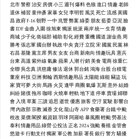
北市
警察
治安
房價
小三
週刊
爆料
色狼
進口
情趣
老師
退休
補習
童仲彥
家暴
女兒
李明哲
風災
死亡
流感
黃國
昌
政府
F-16
朝野
一中
兆豐
弊案
綠委
朋友
藍委
亞泥
臉
書
IDF
金曲
入圍
徐旭東
獨派
統派
兩岸
統一
生育
情趣
商城
少子化
衛福部
補助
彰化
經費
重機
國道
謝金燕
周
勝考
張志軍
國台辦
執政
中央
貪汙
立院
宋
國黨
民黨
林
右昌
基隆
黨主席
男友
女友
台商
新南向
情趣玩具
憲兵
台東
高溫
紫外線
氣象
蘋果
人潮
行銷
美食
電商
徐重仁
全聯
吳念真
洪慈庸
修法
退休
郭台銘
鴻海
台股
台積電
董座
科技
亞洲
郵輪
西斯情趣用品
太陽能
綠能
竊盜
玩
家
寶可夢
大街
馬路
火災
逢甲
商圈
氣爆
瓦斯
意外
結婚
糾紛
賭債
拖吊
咖啡
火燒車
輕軌
地下道
停車
賣場
婦聯
會
入境
草案
三讀
追思
逝世
優惠
旅客
空汙
駕駛
影響台
灣
內政部
宗教
滅香
文化
龍山寺
APP
食藥署
台鐵
中颱
稅改
菜價
閣揆
戴資穎
羽球
阿羅哈
暴風圈
輕颱
勞基法
泰利
情趣用品
綠營
公投法
正名
2024
強颱
養殖
金管會
悠遊卡
行動支付
獨家
軍公教
加薪
署長
銀行
警方
騷擾