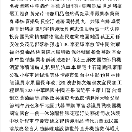
名媛
暴斃
中彈
轟炸
香蕉
通緝
犯罪
集團
詐騙
世足
豬瘟
罷工
燈會
黃光芹
情趣用品
普悠瑪
鈕承澤
嚴凱泰
吳寶
春
學姊
喜樂島
反空汙
連署
葛特曼
九二共識
白綠
卓榮
泰
非洲豬瘟
陳思宇
情趣玩具
何志偉
動物
賀一航
失控
投資
國民黨
情趣購物
黨產
民進黨
校園
雞蛋
蔡正元
孫
安佐
吳茂昆
部落格
孫越
TBC
李登輝
李敖
管中閔
洪耀
福
外資
毒品
桃園
陳水扁
特赦
保外就醫
餐會
募款
基金
會
中監
情趣
業者
醉漢
法務部
邱太三
網友
國防部
飛機
酒駕
陳菊
遠航
走私
興航
汽車
車
民宅
土石流
颱風
豪雨
公視
小客車
周錫瑋
雲林
情趣市集
台中
中影
預算
林佳
龍
議員
水果
里長
年改
北檢
洩密
鄭文燦
侯友宜
民怨
工
程
民調
2020
中華民國
中國
芒果
習近平
主席
川普
台灣
獨立
葉菊蘭
馬
羅致政
吳秉叡
母親節
情趣摩天輪
父親
節
端午
綠色和平
地圖
武器
軍購
軍售
參議員
戰機
國機
國造
國會
一例一休
涂醒哲
張花冠
汙染
藝術
司改
法院
中秋
計程車
李慶安
姚文智
情趣用品
時代力量
親民黨
翁啟惠
發言人
趙藤雄
建設
劉世芳
直升機
搜救
傅崐萁