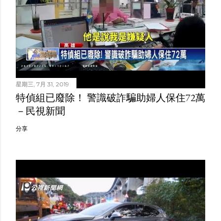
星期三, 7月 31, 2019
特偵組已廢除！ 警識破詐騙助婦人保住72萬
－民視新聞
分享