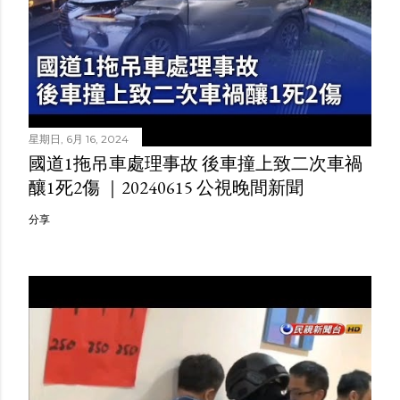
星期日, 6月 16, 2024
國道1拖吊車處理事故 後車撞上致二次車禍
釀1死2傷 ｜20240615 公視晚間新聞
分享