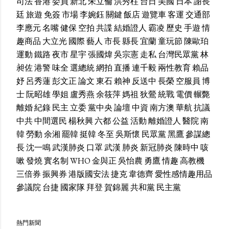
司法
香港
委員
新北
朱立倫
洪秀柱
台日
美國
日本
謝長
廷
旅遊
免簽
市場
李婉鈺
關鍵
飯店
遊覽車
客運
交通部
李應元
名嘴
健保
空拍
共諜
結婚證人
霸凌
歷史
手遊
情
趣商品
大立光
國際
藝人
市長
縣長
宜蘭
童玩節
陳歐珀
運動
鐵路
夜市
星宇
張國煒
吳宗憲
走私
台灣民眾黨
林
昶佐
港警
味全
選總統
網拍
直播
連千毅
兩性教育
賴品
妤
呂秀蓮
彭文正
論文
東石
賴神
反送中
長榮
空服員
博
士
阮昭雄
學姐
盧秀燕
余筱萍
媽祖
狄鶯
統戰
電價
輾斃
離婚
紀錄
民主
立委
黨中央
論壇
中資
南方澳
華航
抗議
中共
中間選民
楊秋興
六都
公益
活動
離婚證人
醫院
南
韓
勞動
余湘
罷韓
挺韓
冬至
吳斯懷
民眾黨
黑鷹
參謀總
長
沈一鳴
武漢肺炎
口罩
武漢
肺炎
新冠肺炎
陳時中
咳
嗽
發燒
實名制
WHO
金與正
吳怡農
勇鷹
情趣
高教機
三倍券
振興券
港版國安法
捷克
韋德齊
愛性感情趣用品
參議院
台捷
國家隊
拜登
賀錦麗
共和黨
民主黨
熱門新聞