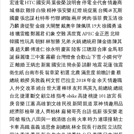
宏達電
HTC
國安局
葉俊榮
說明會
停電
全代會
情趣商
城
條款
雞排
白狼
精神
張安樂
紅燈
統促黨
台獨
i8
瓦斯
國慶
張忠謀
杜特蒂
竹聯
網咖
兩岸
烤肉
張菲
費玉清
徐
乃麟
唐從聖
金鐘
大閘蟹
戴奧辛
陳佩琪
19大
徐國勇
遠
雄
獵雷艦
鄭麗君
幻象
空難
馮世寬
APEC
金正恩
北韓
韓國
性玩具
朝鮮
林智勝
兄弟
火鍋
總統府
陳金德
陳其
邁
趙天麟
傅達仁
徐永明
慶富
陸客
江聰淵
合庫
金馬
耶
誕
蘇麗瓊
三中案
霧霾
台灣燈會
合歡山
下雪
小嫻
何守
正
離婚
王炳忠
新黨
國安法
簡余晏
請辭
地震
花蓮
強震
衛生紙
台南市長
翁章梁
初選
北農
滿意度
前瞻計畫
蔡
總統
賴揆
吳敦義
柯文哲
巴拉圭
2018
年金
余天
情趣職
人
外交
改革
繞台
世大運
棒球
友邦
馬英九
前總統
總統
台北
捷運
斷交
顧立雄
指考
obike
高捷
桃捷
101
故宮
長
庚
音樂
江蕙
高雄
劉文雄
民視
新聞
凱道
眾神
情趣用品
經濟部
檢舉
達人
齊柏林
扁
豬哥亮
台語
低薪
張安樂
老
闆
槍
報仇
八田與一
賴清德
台南
火車
時力
連環撞
騎士
卡車
高鐵
嘉義
追思會
副總統
林全
院長
行政院
立法院