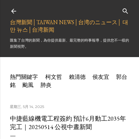
跳到主要內容
台灣新聞│TAIWAN NEWS│台湾のニュース│ 대
만 뉴스│台湾新闻
匯集了台灣的新聞，為你提供最新、最完整的時事報導，提供您不一樣的
新聞視野。
熱門關鍵字
柯文哲
賴清德
侯友宜
郭台
銘
颱風
肺炎
星期三, 5月 14, 2025
中捷藍線機電工程簽約 預計6月動工2035年
完工｜20250514 公視中晝新聞