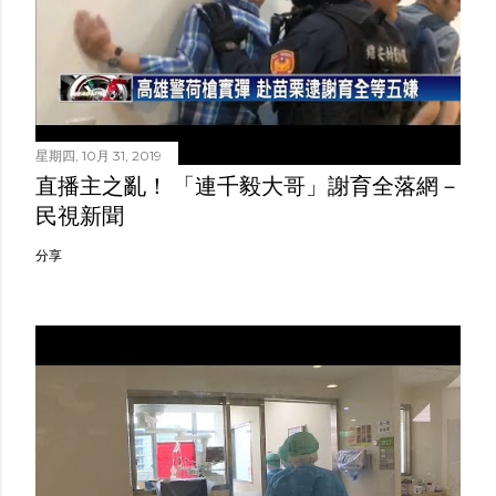
星期四, 10月 31, 2019
直播主之亂！ 「連千毅大哥」謝育全落網－
民視新聞
分享