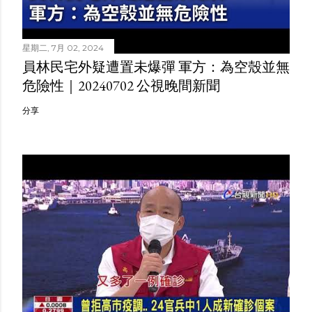
星期二, 7月 02, 2024
員林民宅外疑遭置未爆彈 軍方：為空殼並無
危險性｜20240702 公視晚間新聞
分享