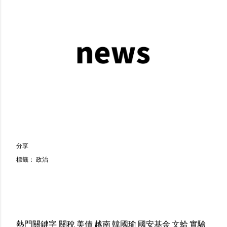
分享
標籤：
政治
熱門關鍵字
關稅
美債
越南
韓國瑜
國安基金
文蛤
實驗