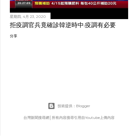
星期四, 4月 23, 2020
拒疫調官兵竟確診韓逆時中:疫調有必要
分享
技術提供：Blogger
台灣新聞搜尋網│所有內容搜尋引用自Youtube上傳內容